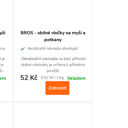
yši
BROS - obilné vločky na myši a
potkany
vce
deratizační návnada obsahující
směs obilovin mimořádně atraktivní pro
 je
Deratizační návnada
na bázi přírodní
myši a potkany
ce.
obilné nástrahy je určena k přímému
ši
použití.
52 Kč
Měrná
0,52 Kč / 1 kg
dem
Skladem
cena:
Zobrazit