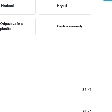
Hraboši
Hryzci
Odpuzovače a
Pasti a návnady
plašiče
32 Kč
78 Kč