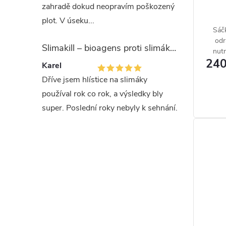
zahradě dokud neopravím poškozený
plot. V úseku...
Sáč
odr
Slimakill – bioagens proti slimákům (12 mil.)
nutn
240
Karel
Dříve jsem hlístice na slimáky
používal rok co rok, a výsledky bly
super. Poslední roky nebyly k sehnání.