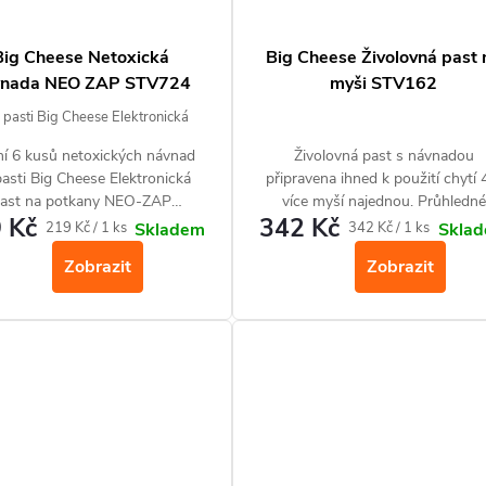
Big Cheese Netoxická
Big Cheese Živolovná past 
vnada NEO ZAP STV724
myši STV162
pasti Big Cheese Elektronická
na potkany NEO-ZAP
ní 6 kusů netoxických návnad
Živolovná past s návnadou
asti Big Cheese Elektronická
připravena ihned k použití chytí 
ast na potkany NEO-ZAP
více myší najednou. Průhledné
 Kč
342 Kč
nutých profesionály na hubení
posuvné víko umožňuje snadn
Měrná
Měrná
219 Kč / 1 ks
342 Kč / 1 ks
Skladem
Skla
hlodavců.
kontrolu odchytu a následně sna
cena:
cena:
Zobrazit
Zobrazit
vypuštění lapených hlodavců b
nutnosti manipulace s nimi.