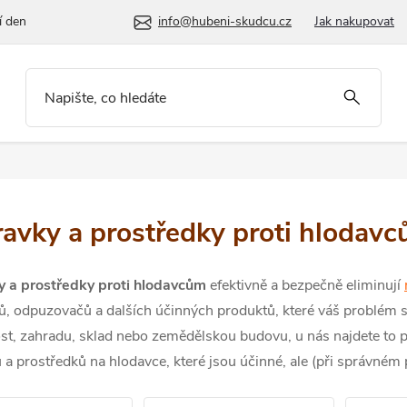
í den
info@hubeni-skudcu.cz
Jak nakupovat
ravky a prostředky proti hlodav
y a prostředky proti hlodavcům
efektivně a bezpečně eliminují
dů, odpuzovačů a dalších účinných produktů, které váš problém s 
t, zahradu, sklad nebo zemědělskou budovu, u nás najdete to p
 a prostředků na hlodavce, které jsou účinné, ale (při správném p