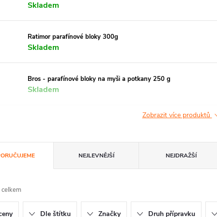
Skladem
Ratimor parafínové bloky 300g
Skladem
Bros - parafínové bloky na myši a potkany 250 g
Skladem
Zobrazit více produktů
ORUČUJEME
NEJLEVNĚJŠÍ
NEJDRAŽŠÍ
 celkem
ceny
Dle štítku
Značky
Druh přípravku