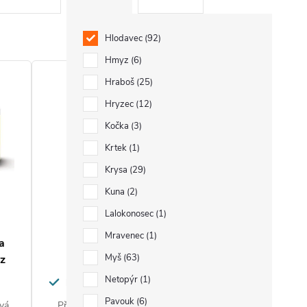
Hlodavec
92
Hmyz
6
Hraboš
25
Hryzec
12
Kočka
3
Krtek
1
Krysa
29
Kuna
2
Lalokonosec
1
Mravenec
1
a
Antifer - roztok proti
Myš
63
yz
hlodavcům 200 ml
Netopýr
1
pachový ohradník proti hlodavcům
Pavouk
6
ová
Přípravek s jedinečným složením