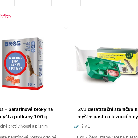
t filtry
os - parafínové bloky na
2v1 deratizační stanička n
myši a potkany 100 g
myši + past na lezoucí hm
lné proti vlhkosti a plísním
2 v 1
vaté parafínové kostky odolné
1 ks klíčem uzamykatelná plast