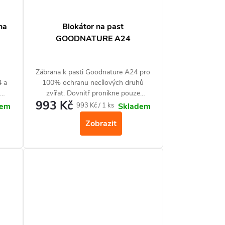
na
Blokátor na past
GOODNATURE A24
Zábrana k pasti Goodnature A24 pro
4 a
100% ochranu necílových druhů
zvířat. Dovnitř pronikne pouze
993 Kč
ou
hlodavec typu myš, hraboš nebo
Měrná
993 Kč / 1 ks
dem
Skladem
dné
potkan.
cena:
Zobrazit
ez