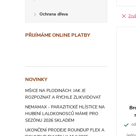
n
Ochrana dřeva
í
Zruši
p
V
PŘIJÍMÁME ONLINE PLATBY
r
ý
o
p
d
i
u
s
NOVINKY
k
p
MŠICE NA PLODINÁCH: JAK JE
ROZPOZNAT A RYCHLE ZLIKVIDOVAT
t
r
NEMAMAX - PARAZITICKÉ HLÍSTICE NA
Br
ů
o
HUBENÍ LALOKONOSCŮ MÁME PRO
SEZÓNU 2026 SKLADEM
d
odo
UKONČENÍ PRODEJE ROUNDUP FLEX A
Jedo