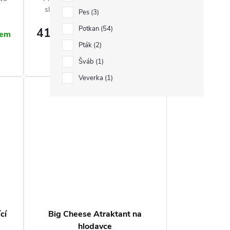
slouží jako účinná ochrana před
Pes
3
výskytem hlodavců.
Potkan
54
417 Kč
Měrná
2 085 Kč / 1 l
dem
Skladem
, a
cena:
Pták
2
Zobrazit
Šváb
1
Veverka
1
cí
Big Cheese Atraktant na
hlodavce