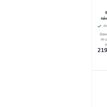
ná
do 
past 
Bale
do p
p
219
vyvi