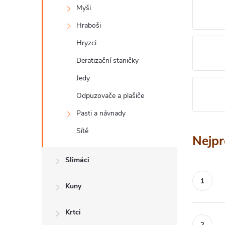
a
Myši
n
Hraboši
n
Hryzci
í
Deratizační staničky
p
Jedy
a
Odpuzovače a plašiče
n
Pasti a návnady
Sítě
e
Nejpr
l
Slimáci
Kuny
Krtci