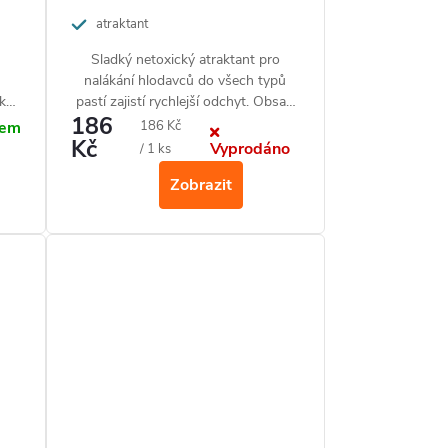
atraktant
Sladký netoxický atraktant pro
e
nalákání hlodavců do všech typů
 k
pastí zajistí rychlejší odchyt. Obsah
186
tuby vystačí až na 60 pastí.
Měrná
186 Kč
dem
a
Kč
Vyprodáno
cena:
/ 1 ks
Zobrazit