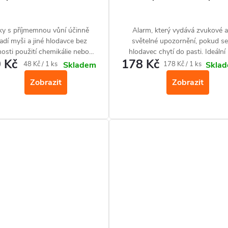
ky s příjmemnou vůní účinně
Alarm, který vydává zvukové a
adí myši a jiné hlodavce bez
světelné upozornění, pokud s
osti použití chemikálie nebo
hlodavec chytí do pasti. Ideální
 Kč
178 Kč
elektronického zařízení.
použití na těžko přístupných
Měrná
Měrná
48 Kč / 1 ks
178 Kč / 1 ks
Skladem
Skla
místech k pastem na potkany 
cena:
cena:
Zobrazit
Zobrazit
myši.