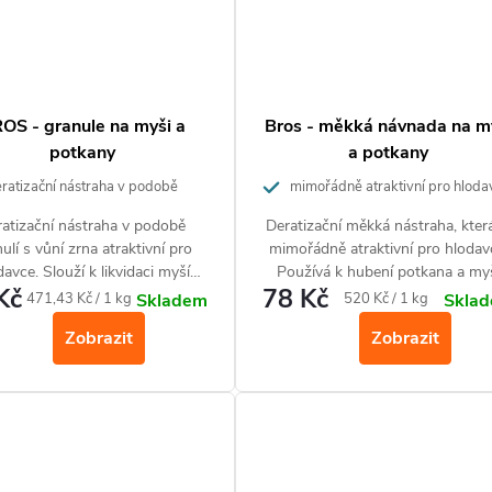
OS - granule na myši a
Bros - měkká návnada na m
potkany
a potkany
ratizační nástraha v podobě
mimořádně atraktivní pro hloda
 s vůní zrna atraktivní pro
atizační nástraha v podobě
Deratizační měkká nástraha, která
ce.
ulí s vůní zrna atraktivní pro
mimořádně atraktivní pro hlodav
davce. Slouží k likvidaci myší
Používá k hubení potkana a my
Kč
78 Kč
itř budov a hubení potkanů
domácí v domácnostech a
Měrná
Měrná
471,43 Kč / 1 kg
520 Kč / 1 kg
Skladem
Skla
uvnitř i v okolí budov.
komunální oblasti.
cena:
cena:
Zobrazit
Zobrazit