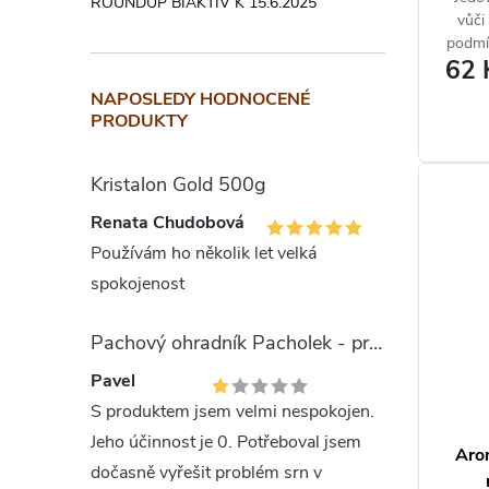
u
ROUNDUP BIAKTIV K 15.6.2025
vůči
k
podmí
62 
jso
t
otevř
NAPOSLEDY HODNOCENÉ
PRODUKTY
ů
Kristalon Gold 500g
Renata Chudobová
Používám ho několik let velká
spokojenost
Pachový ohradník Pacholek - proti vysoké zvěři
Pavel
S produktem jsem velmi nespokojen.
Jeho účinnost je 0. Potřeboval jsem
Aro
dočasně vyřešit problém srn v