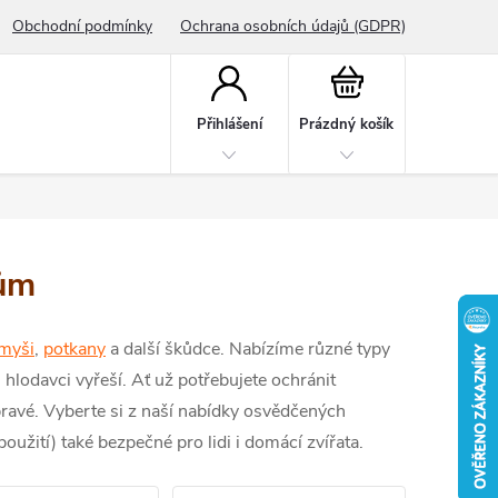
Obchodní podmínky
Ochrana osobních údajů (GDPR)
Nákupní
košík
Přihlášení
Prázdný košík
cům
myši
,
potkany
a další škůdce. Nabízíme různé typy
hlodavci vyřeší. Ať už potřebujete ochránit
ravé. Vyberte si z naší nabídky osvědčených
oužití) také bezpečné pro lidi i domácí zvířata.