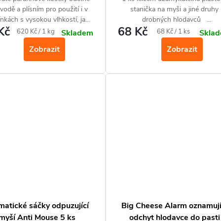
 vodě a plísním pro použití i v
stanička na myši a jiné druhy
nkách s vysokou vlhkostí, jako
drobných hlodavců
Kč
68 Kč
u kuchyně, vlhké sklepy nebo
1 ks lepová past k odchytu
Měrná
Měrná
620 Kč / 1 kg
68 Kč / 1 ks
Skladem
Skla
ený terén. Působí proti myším,
lezoucího hmyzu (švábi, mravenci
cena:
cena:
Zobrazit
Zobrazit
potkanům a krysám.
další příbuzný hmyz)
matické sáčky odpuzující
Big Cheese Alarm oznamují
myší Anti Mouse 5 ks
odchyt hlodavce do pasti