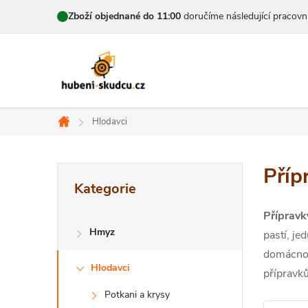
Přejít
Zboží objednané do 11:00
doručíme následující pracovn
na
obsah
Hlodavci
Domů
P
Příp
Přeskočit
Kategorie
kategorie
o
Přípravk
s
Hmyz
pastí, je
t
domácnos
Hlodavci
přípravků
r
Potkani a krysy