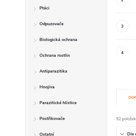
Ptáci
Odpuzovače
Biologická ochrana
Ochrana rostlin
Antiparazitika
Hnojiva
Ř
DOP
Parazitické hlístice
a
z
Postřikovače
92
položek
e
Dle 
Ostatní