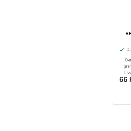
BR
De
granulí
Der
hlodav
gran
hlo
66 
uvn