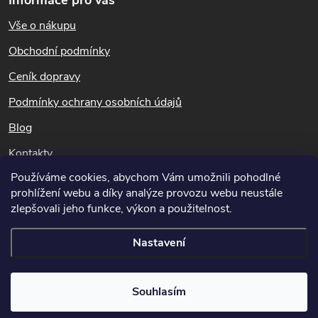
Informace pro vás
á
Vše o nákupu
p
Obchodní podmínky
a
Ceník dopravy
t
Podmínky ochrany osobních údajů
Blog
í
Kontakty
Používáme cookies, abychom Vám umožnili pohodlné
Dotazy k objednávkám
prohlížení webu a díky analýze provozu webu neustále
info@hubeni-skudcu.cz
zlepšovali jeho funkce, výkon a použitelnost.
Nastavení
Copyright 2026
Hubeni-skudcu.cz
. Všechna práva vyhrazena.
Upravit
Souhlasím
nastavení cookies
Vytvořil Shoptet