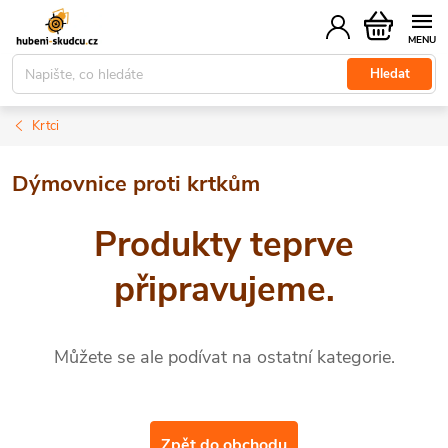
Přejít
Nákupní
na
košík
obsah
Hledat
Krtci
Dýmovnice proti krtkům
Produkty teprve
připravujeme.
Můžete se ale podívat na ostatní kategorie.
Zpět do obchodu