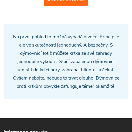
Na první pohled to možná vypadá divoce. Princip je
ale ve skutečnosti jednoduchý. A bezpečný. S
dýmovnicí totiž můžete krtka ze své zahrady
jednoduše vykouřit. Stačí zapálenou dýmovnici
umístit do krtčí nory, zahrabat hlínou – a čekat.
Ovšem nebojte, nebude to trvat dlouho. Dýmovnice
proti krtkům obvykle zafunguje téměř okamžitě.
Z