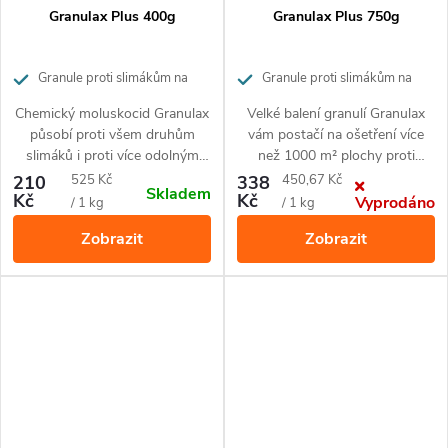
Granulax Plus 400g
Granulax Plus 750g
Granule proti slimákům na
Granule proti slimákům na
570 m²
1070 m²
Chemický moluskocid Granulax
Velké balení granulí Granulax
působí proti všem druhům
vám postačí na ošetření více
slimáků i proti více odolným
než 1000 m² plochy proti
plzákům. Granule vysoce
slimákům i odolnějším plzákům.
Měrná
Měrná
210
525 Kč
338
450,67 Kč
Skladem
odolné proti vlhkosti se snadno
Přípravek vydrží nerozložený a
Kč
Kč
Vyprodáno
cena:
cena:
/ 1 kg
/ 1 kg
aplikují rozhozem bez nutnosti
to i za deštivého počasí po
Zobrazit
Zobrazit
dalších kroků. Přípravek má
opravdu dlouhou dobu. Na plže
téměř okamžitý likvidační efekt
působí při kontaktu a při
po kontaktu či pozření
pozření.
slimákem. Díky nízkému
dávkování vám 400 g
Granulaxu postačí na ošetření
více než 650 m².