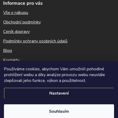
Informace pro vás
á
Vše o nákupu
p
Obchodní podmínky
a
Ceník dopravy
t
Podmínky ochrany osobních údajů
Blog
í
Kontakty
Používáme cookies, abychom Vám umožnili pohodlné
Dotazy k objednávkám
prohlížení webu a díky analýze provozu webu neustále
info@hubeni-skudcu.cz
zlepšovali jeho funkce, výkon a použitelnost.
Nastavení
Copyright 2026
Hubeni-skudcu.cz
. Všechna práva vyhrazena.
Upravit
Souhlasím
nastavení cookies