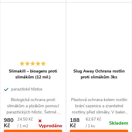
Slimakill – bioagens proti
Slug Away Ochrana rostlin
slimákům (12 mil.)
proti slimákům 3ks
parazitické hlístice
Biologická ochrana proti
Plastová ochrana kolem rostlin
slimákům a plzákům pomocí
brání sazenice a zranitelné
parazitických hlístic. Šetrné k
rostliny před slimáky. V balení
přírodě, účinné v půdě.
jsou 3 kusy.
Měrná
Měrná
980
24,50 Kč
188
62,67 Kč
Skladem
Kč
Kč
Vyprodáno
cena:
cena:
/ 1 m2
/ 1 ks