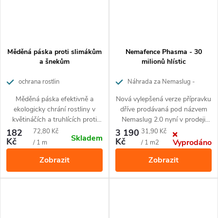
Měděná páska proti slimákům
Nemafence Phasma - 30
a šnekům
milionů hlístic
ochrana rostlin
Náhrada za Nemaslug -
hlístice proti slimákům na 100m²
Měděná páska efektivně a
Nová vylepšená verze přípravku
ekologicky chrání rostliny v
dříve prodávaná pod názvem
květináčích a truhlících proti
Nemaslug 2.0 nyní v prodeji
slimákům a šnekům. Snadno se
pod označením Nemafence
Měrná
Měrná
182
72,80 Kč
3 190
31,90 Kč
Skladem
®
Biologický prostředek na bázi
aplikuje a je bezpečná pro děti a
Phasma
.
Kč
Kč
Vyprodáno
cena:
cena:
/ 1 m
/ 1 m2
živých organismů –
domácí mazlíčky
Zobrazit
parazitických hlístic, které hubí
Zobrazit
®
slimáky. Nemafence Phasma
obsahuje hlístice (BH)
Phasmarhabditis californica a
používá se k ochraně zeleniny,
okrasných rostlin, bobulového