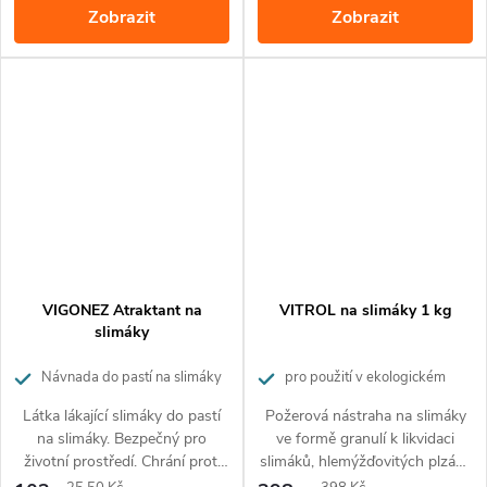
Zobrazit
Zobrazit
VIGONEZ Atraktant na
VITROL na slimáky 1 kg
slimáky
Návnada do pastí na slimáky
pro použití v ekologickém
zemědělství
Látka lákající slimáky do pastí
Požerová nástraha na slimáky
na slimáky. Bezpečný pro
ve formě granulí k likvidaci
životní prostředí. Chrání proti
slimáků, hlemýžďovitých plzáků
slimákům plochu o rozloze cca
na zahradách a sklenících.