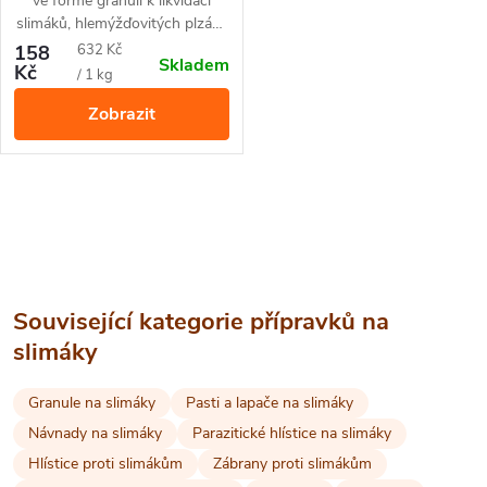
ve formě granulí k likvidaci
slimáků, hlemýžďovitých plzáků
na zahradách a sklenících.
Měrná
158
632 Kč
Skladem
Bezpečné pro použití při
Kč
cena:
/ 1 kg
přítomnosti domácích mazlíčků,
Zobrazit
ptáků a ježků.
O
v
l
Související kategorie přípravků na
á
slimáky
d
Granule na slimáky
Pasti a lapače na slimáky
a
Návnady na slimáky
Parazitické hlístice na slimáky
Hlístice proti slimákům
Zábrany proti slimákům
c