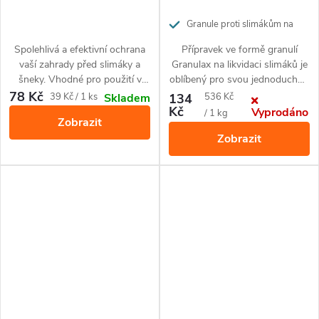
Granule proti slimákům na
350 m²
Spolehlivá a efektivní ochrana
Přípravek ve formě granulí
vaší zahrady před slimáky a
Granulax na likvidaci slimáků je
šneky. Vhodné pro použití v
oblíbený pro svou jednoduchou
ekologickém zemědělství. Balení
aplikaci a vysokou účinnost
78 Kč
Měrná
Měrná
39 Kč / 1 ks
134
536 Kč
Skladem
obsahuje 2 pasti.
proti slimákům, plzákům a
Kč
Vyprodáno
cena:
cena:
/ 1 kg
Zobrazit
dalším škodlivýmplžům. Balení
Zobrazit
250 g vystačí na ošetření
přibližně 350 m². dobrá
odolnost proti vlhkosti
obsahuje repelentní látku LORE
- zabraňuje požití psy obsahuje
hořkou látku BITREX -
zabraňuje náhodnému požití