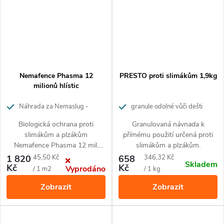
ovoce a jahod proti napadení
slimáčky a plzáky.Biologický
přípravek Nemafence Phasma
obsahuje 30 miliónů
parazitických hlístic
Phasmarhabditis
hermaphrodita, které patří mezi
Nemafence Phasma 12
PRESTO proti slimákům 1,9kg
přirozené nepřátele slimáků a
milionů hlístic
plzáků. Přípravek je neškodný
zcela vůči ostatním půdním
Náhrada za Nemaslug -
granule odolné vůči dešti
živočichům i vůči půdě
hlístice proti slimákům na 40m²
samotné a zaručuje ochranu až
Biologická ochrana proti
Granulovaná návnada k
po dobu 6 týdnů. Vystačí na
slimákům a plzákům
přímému použití určená proti
100 m² plochy.
Nemafence Phasma 12 mil.
slimákům a plzákům.
představuje přírodní cestu pro
Měrná
Měrná
1 820
45,50 Kč
658
346,32 Kč
Skladem
ochranu vaší zahrady před
Kč
Kč
Vyprodáno
cena:
cena:
/ 1 m2
/ 1 kg
nenechavými plži. Přípravek
Zobrazit
Zobrazit
obsahuje dvanáct miliónů
parazitických hlístic
Phasmarhabditis californica,
které v půdě působí až 6 týdnů.