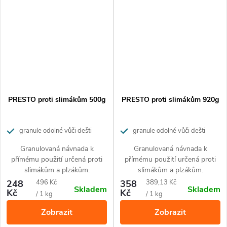
Vystačí na ošetření 40 m²
plochy.
PRESTO proti slimákům 500g
PRESTO proti slimákům 920g
granule odolné vůči dešti
granule odolné vůči dešti
Granulovaná návnada k
Granulovaná návnada k
přímému použití určená proti
přímému použití určená proti
slimákům a plzákům.
slimákům a plzákům.
Měrná
Měrná
248
496 Kč
358
389,13 Kč
Skladem
Skladem
Kč
Kč
cena:
cena:
/ 1 kg
/ 1 kg
Zobrazit
Zobrazit