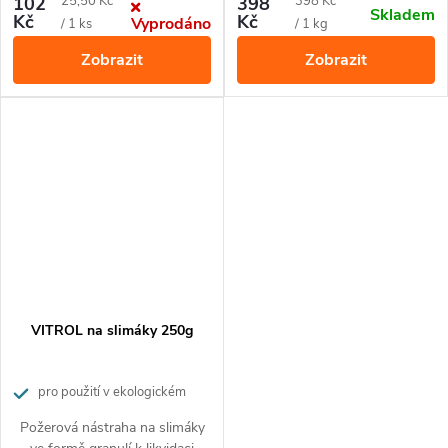
Měrná
Měrná
102
25,50 Kč
398
398 Kč
Skladem
20
m².
Bezpečné pro použití při
Kč
Kč
Vyprodáno
cena:
cena:
/ 1 ks
/ 1 kg
přítomnosti domácích mazlíčků,
Zobrazit
Zobrazit
ptáků a ježků.
VITROL na slimáky 250g
pro použití v ekologickém
zemědělství
Požerová nástraha na slimáky