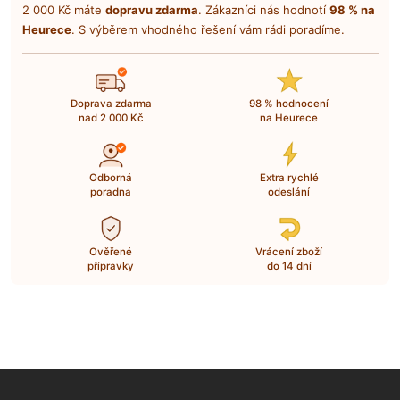
2 000 Kč máte
dopravu zdarma
. Zákazníci nás hodnotí
98 % na
Heurece
. S výběrem vhodného řešení vám rádi poradíme.
Doprava zdarma
98 % hodnocení
nad 2 000 Kč
na Heurece
Odborná
Extra rychlé
poradna
odeslání
Ověřené
Vrácení zboží
přípravky
do 14 dní
Z