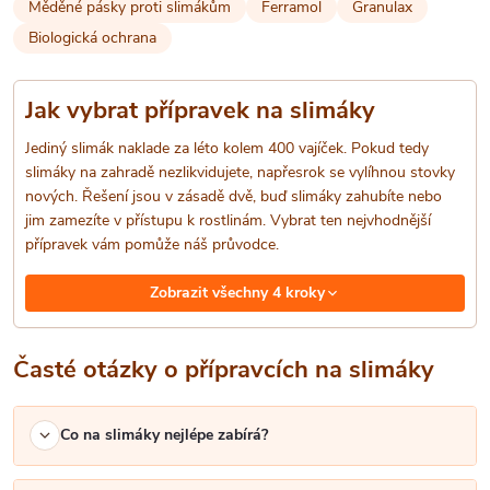
Měděné pásky proti slimákům
Ferramol
Granulax
í
Biologická ochrana
p
Jak vybrat přípravek na slimáky
r
Jediný slimák naklade za léto kolem 400 vajíček. Pokud tedy
v
slimáky na zahradě nezlikvidujete, napřesrok se vylíhnou stovky
nových. Řešení jsou v zásadě dvě, buď slimáky zahubíte nebo
k
jim zamezíte v přístupu k rostlinám. Vybrat ten nejvhodnější
y
přípravek vám pomůže náš průvodce.
v
Zobrazit všechny 4 kroky
ý
Časté otázky o přípravcích na slimáky
p
i
Co na slimáky nejlépe zabírá?
s