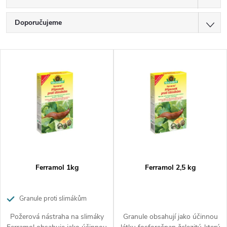
Ř
Doporučujeme
a
Nejlevnější
V
z
Nejdražší
ý
Nejprodávanější
e
p
Abecedně
n
i
í
s
p
p
Ferramol 1kg
Ferramol 2,5 kg
r
r
o
Granule proti slimákům
o
Požerová nástraha na slimáky
Granule obsahují jako účinnou