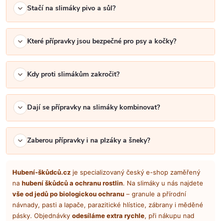
u
Stačí na slimáky pivo a sůl?
Které přípravky jsou bezpečné pro psy a kočky?
Kdy proti slimákům zakročit?
Dají se přípravky na slimáky kombinovat?
Zaberou přípravky i na plzáky a šneky?
Hubení-škůdců.cz
je specializovaný český e-shop zaměřený
na
hubení škůdců a ochranu rostlin
. Na slimáky u nás najdete
vše od jedů po biologickou ochranu
– granule a přírodní
návnady, pasti a lapače, parazitické hlístice, zábrany i měděné
pásky. Objednávky
odesíláme extra rychle
, při nákupu nad