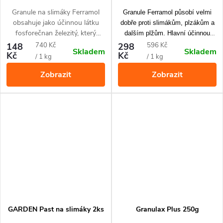
Granule na slimáky Ferramol
Granule Ferramol působí velmi
obsahuje jako účinnou látku
dobře proti slimákům, plzákům a
fosforečnan železitý, který
dalším plžům. Hlavní účinnou
zlikviduje slimáky a plzáky, ale
složkou přípravku je v přírodě
Měrná
Měrná
148
740 Kč
298
596 Kč
Skladem
Skladem
není nebezpečný pro psy, kočky
Kč
Kč
vyskytující se fosforečnan
cena:
cena:
/ 1 kg
/ 1 kg
a jiné domácí mazlíčky. Odolná
železitý. Po aplikaci granulí
Zobrazit
Zobrazit
granulovaná forma odolává
nemusíte mrtvé škůdce odklízet z
dlouhodobě všem vnějším
pole a dokonce nepotkáte ani
vlivům. Přípravek je účinný proti
žádnou slizovou stopu. Ochrana
proti slimákům, plzákům,
vaší zahrádky před slimáky
šnekům a dalším plžům.
zaručena.
Snadná aplikace bez další
práce.
GARDEN Past na slimáky 2ks
Granulax Plus 250g