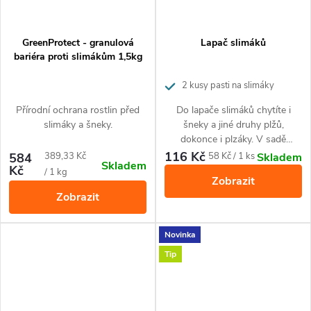
GreenProtect - granulová
Lapač slimáků
bariéra proti slimákům 1,5kg
2 kusy pasti na slimáky
Přírodní ochrana rostlin před
Do lapače slimáků chytíte i
slimáky a šneky.
šneky a jiné druhy plžů,
dokonce i plzáky. V sadě
najdete 2 kusy pasti na slimáky.
116 Kč
Měrná
Měrná
584
389,33 Kč
58 Kč / 1 ks
Skladem
Skladem
Past se snadno aplikuje a i
Kč
cena:
cena:
/ 1 kg
Zobrazit
manipulace s ní je snadná.
Zobrazit
Novinka
Tip