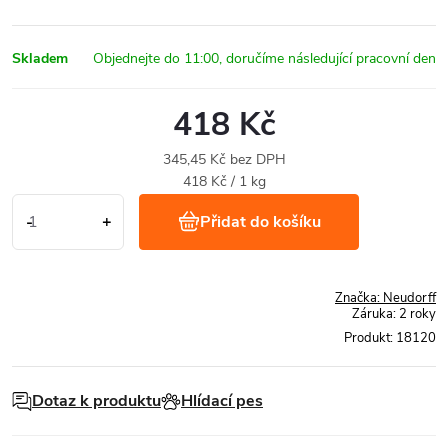
Skladem
418 Kč
345,45 Kč bez DPH
Měrná
418 Kč / 1 kg
cena:
Přidat do košíku
Značka:
Neudorff
Záruka
:
2 roky
Produkt:
18120
Dotaz k produktu
Hlídací pes