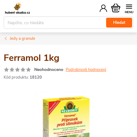
Přejít
Nákupní
na
košík
obsah
Hledat
Jedy a granule
Ferramol 1kg
Neohodnoceno
Podrobnosti hodnocení
Kód produktu:
18120