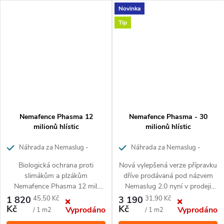
zajímavější.
Novinka
Tip
Dávkování Ferramol
Granule proti slimákům rozhoďte na místa, kde se slimáci
vyskytují. Dávkování: 5 g/1 m 2 .
Složení granulí proti
Nemafence Phasma 12
Nemafence Phasma - 30
milionů hlístic
milionů hlístic
slimákům Ferramol
Náhrada za Nemaslug -
Náhrada za Nemaslug -
hlístice proti slimákům na 40m²
hlístice proti slimákům na 100m²
Biologická ochrana proti
Nová vylepšená verze přípravku
Granule obsahují jako účinnou složku fosforečnan železitý v
slimákům a plzákům
dříve prodávaná pod názvem
koncentraci: 9,9 g/kg .
Nemafence Phasma 12 mil.
Nemaslug 2.0 nyní v prodeji
představuje přírodní cestu pro
pod označením Nemafence
Měrná
Měrná
1 820
45,50 Kč
3 190
31,90 Kč
®
Biologický prostředek na bázi
ochranu vaší zahrady před
Phasma
.
Kč
Kč
Vyprodáno
Vyprodáno
cena:
cena:
/ 1 m2
/ 1 m2
První pomoc při zasažení
živých organismů –
nenechavými plži. Přípravek