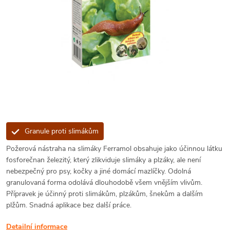
Granule proti slimákům
Požerová nástraha na slimáky Ferramol obsahuje jako účinnou látku
fosforečnan železitý, který zlikviduje slimáky a plzáky, ale není
nebezpečný pro psy, kočky a jiné domácí mazlíčky. Odolná
granulovaná forma odolává dlouhodobě všem vnějším vlivům.
Přípravek je účinný proti slimákům, plzákům, šnekům a dalším
plžům. Snadná aplikace bez další práce.
Detailní informace