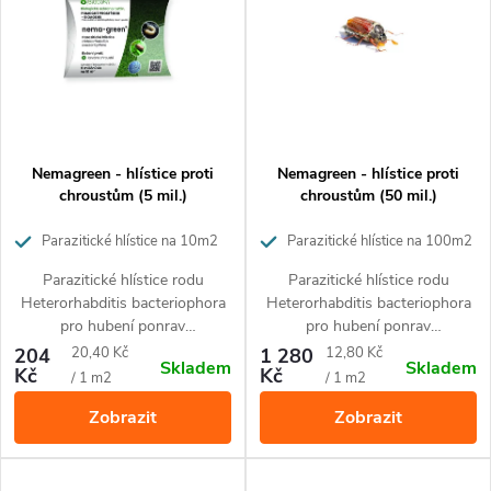
e
p
Abecedně
n
i
í
s
p
p
Nemagreen - hlístice proti
Nemagreen - hlístice proti
r
chroustům (5 mil.)
chroustům (50 mil.)
r
o
Parazitické hlístice na 10m2
Parazitické hlístice na 100m2
o
Parazitické hlístice rodu
Parazitické hlístice rodu
d
Heterorhabditis bacteriophora
Heterorhabditis bacteriophora
d
pro hubení ponrav
pro hubení ponrav
u
chroustů, chroustků, listokazů
chroustů, chroustků, listokazů
Měrná
Měrná
204
20,40 Kč
1 280
12,80 Kč
Skladem
Skladem
u
a dalších škodlivých larev.
a dalších škodlivých larev.
Kč
Kč
cena:
cena:
/ 1 m2
/ 1 m2
k
Aplikace těchto
Aplikace těchto
Zobrazit
Zobrazit
mikroskopických pomocníků je
mikroskopických pomocníků je
k
t
ekologická, jednoduchá a velmi
ekologická, jednoduchá a velmi
účinná.
účinná.
t