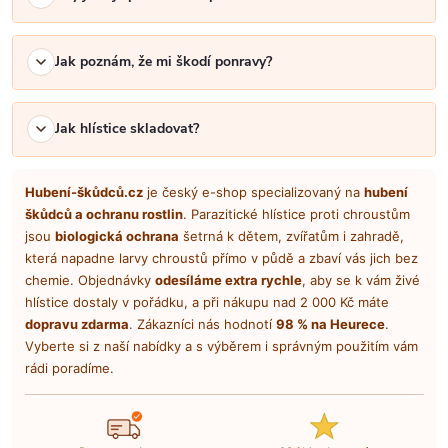
Jak poznám, že mi škodí ponravy?
Jak hlístice skladovat?
Hubení-škůdců.cz
je český e-shop specializovaný na
hubení
škůdců a ochranu rostlin
. Parazitické hlístice proti chroustům
jsou
biologická ochrana
šetrná k dětem, zvířatům i zahradě,
která napadne larvy chroustů přímo v půdě a zbaví vás jich bez
chemie. Objednávky
odesíláme extra rychle
, aby se k vám živé
hlístice dostaly v pořádku, a při nákupu nad 2 000 Kč máte
dopravu zdarma
. Zákazníci nás hodnotí
98 % na Heurece
.
Vyberte si z naší nabídky a s výběrem i správným použitím vám
rádi poradíme.