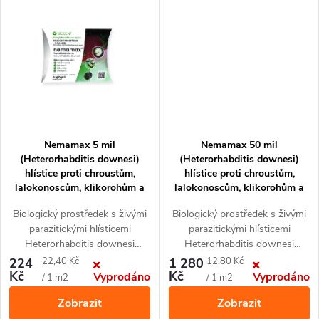
ů
ů
Nemamax 5 mil
Nemamax 50 mil
(Heterorhabditis downesi)
(Heterorhabditis downesi)
hlístice proti chroustům,
hlístice proti chroustům,
lalokonoscům, klikorohům a
lalokonoscům, klikorohům a
listokazům
listokazům
Biologický prostředek s živými
Biologický prostředek s živými
parazitickými hlísticemi
parazitickými hlísticemi
Heterorhabditis downesi
Heterorhabditis downesi
napadající larvy
chroustů,
napadající larvy
chroustů,
Měrná
Měrná
224
22,40 Kč
1 280
12,80 Kč
lalokonosců, listokazů a
lalokonosců, listokazů a
Kč
Kč
Vyprodáno
Vyprodáno
cena:
cena:
/ 1 m2
/ 1 m2
klikorohů
. Ekologická,
klikorohů
. Ekologická,
Zobrazit
Zobrazit
jednoduchá a velmi účinná
jednoduchá a velmi účinná
ochrana pastvin a trávníků,
ochrana pastvin a trávníků,