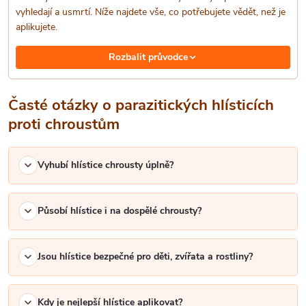
v
vyhledají a usmrtí. Níže najdete vše, co potřebujete vědět, než je
aplikujete.
k
Rozbalit průvodce
y
v
Časté otázky o parazitických hlísticích
ý
proti chroustům
p
Vyhubí hlístice chrousty úplně?
i
s
Působí hlístice i na dospělé chrousty?
u
Jsou hlístice bezpečné pro děti, zvířata a rostliny?
Kdy je nejlepší hlístice aplikovat?