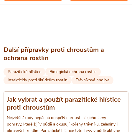
ovocných, okrasných a lesních
ovocných, okrasných a lesních
školek, ovocných dřevin, jahod
školek, ovocných dřevin, jahod
O
a brambor.
a brambor.
v
l
Další přípravky proti chroustům a
á
ochrana rostlin
d
Parazitické hlístice
Biologická ochrana rostlin
a
Insekticidy proti škůdcům rostlin
Trávníková hnojiva
c
Jak vybrat a použít parazitické hlístice
í
proti chroustům
p
Největší škody nepáchá dospělý chroust, ale jeho larvy –
ponravy, které žijí v půdě a okusují kořeny trávníku, zeleniny i
r
okrasných rostlin. Parazitické hlístice tyto larvy v půdě aktivně