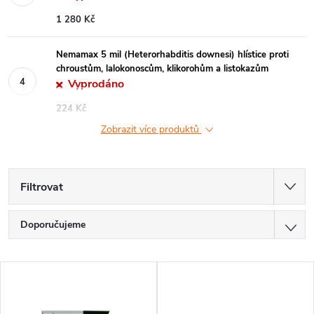
1 280 Kč
Nemamax 5 mil (Heterorhabditis downesi) hlístice proti
chroustům, lalokonoscům, klikorohům a listokazům
Vyprodáno
224 Kč
Zobrazit více produktů
Filtrovat
Ř
Doporučujeme
a
Nejlevnější
V
z
Nejdražší
ý
Nejprodávanější