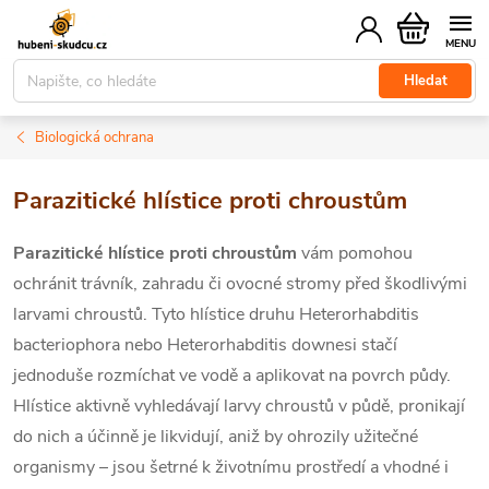
Přejít
Nákupní
na
košík
obsah
Hledat
Biologická ochrana
Parazitické hlístice proti chroustům
Parazitické hlístice proti chroustům
vám pomohou
ochránit trávník, zahradu či ovocné stromy před škodlivými
larvami chroustů. Tyto hlístice druhu
Heterorhabditis
bacteriophora nebo
Heterorhabditis downesi
stačí
jednoduše rozmíchat ve vodě a aplikovat na povrch půdy.
Hlístice aktivně vyhledávají larvy chroustů v půdě, pronikají
do nich a účinně je likvidují, aniž by ohrozily užitečné
organismy – jsou šetrné k životnímu prostředí a vhodné i