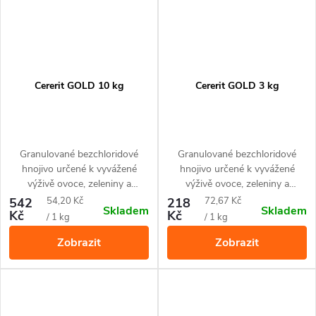
hlubokých trhlin na kůře, které
se stávají pak živnou půdou pro
dřevokazné houby i pro
dřevokazný hmyz.
Cererit GOLD 10 kg
Cererit GOLD 3 kg
Granulované bezchloridové
Granulované bezchloridové
hnojivo určené k vyvážené
hnojivo určené k vyvážené
výživě ovoce, zeleniny a
výživě ovoce, zeleniny a
okrasných rostlin. U jehličnanů
okrasných rostlin. U jehličnanů
Měrná
Měrná
542
54,20 Kč
218
72,67 Kč
Skladem
Skladem
je účinnou prevencí proti
je účinnou prevencí proti
Kč
Kč
cena:
cena:
/ 1 kg
/ 1 kg
hnědnutí jehlic.
hnědnutí jehlic.
Zobrazit
Zobrazit