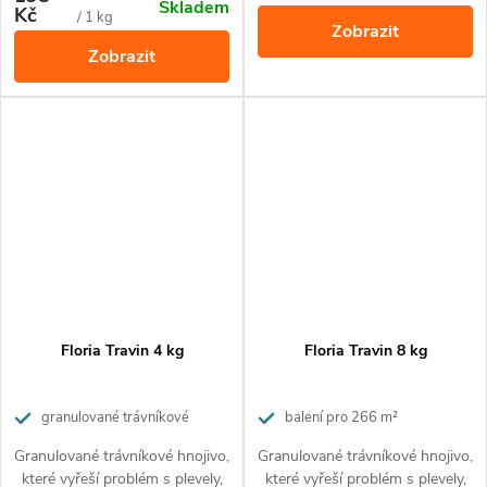
Skladem
všechny rostliny na terase,
vystačí na celou sezónu (až 100
Kč
cena:
cena:
/ 1 kg
Zobrazit
balkóně i v zahradě
litrů zálivky).
Zobrazit
Floria Travin 4 kg
Floria Travin 8 kg
granulované trávníkové
balení pro 266 m²
hnojivo pro dokonalou výživu, s
Granulované trávníkové hnojivo,
Granulované trávníkové hnojivo,
účinkem proti plevelům a mechům
které vyřeší problém s plevely,
které vyřeší problém s plevely,