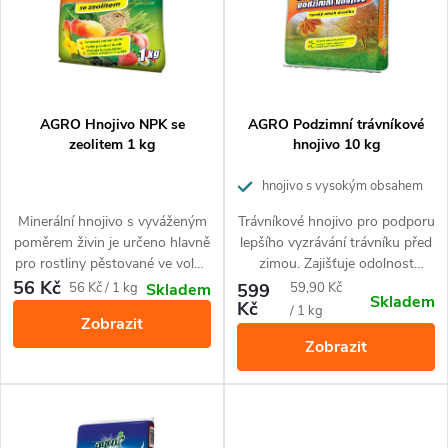
p
n
i
í
s
p
p
AGRO Hnojivo NPK se
AGRO Podzimní trávníkové
r
zeolitem 1 kg
hnojivo 10 kg
r
o
hnojivo s vysokým obsahem
draslíku
o
Minerální hnojivo s vyváženým
Trávníkové hnojivo pro podporu
d
poměrem živin je určeno hlavně
lepšího vyzrávání trávníku před
d
pro rostliny pěstované ve volné
zimou. Zajišťuje odolnost
u
půdě - ovoce, zeleninu, okrasné
trávníku proti vymrzání a
56 Kč
Měrná
Měrná
56 Kč / 1 kg
599
59,90 Kč
Skladem
Skladem
u
rostliny ad. Zlepšuje
snižuje riziko napadení
Kč
cena:
cena:
/ 1 kg
k
Zobrazit
hospodaření s vodou a živinami
houbovými chorobami. Je také
Zobrazit
v půdě.
vhodné pro okrasné dřeviny.
k
t
t
ů