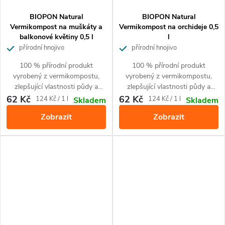
BIOPON Natural
BIOPON Natural
Vermikompost na muškáty a
Vermikompost na orchideje 0,5
balkonové květiny 0,5 l
l
přírodní hnojivo
přírodní hnojivo
100 % přírodní produkt
100 % přírodní produkt
vyrobený z vermikompostu,
vyrobený z vermikompostu,
zlepšující vlastnosti půdy a
zlepšující vlastnosti půdy a
obohacující půdu o živiny.
obohacující půdu o živiny,
62 Kč
62 Kč
Měrná
Měrná
124 Kč / 1 l
124 Kč / 1 l
Skladem
Skladem
Zajišťuje krásnou barvu květů.
Zajišťuje kvetení několikrát do
cena:
cena:
Zobrazit
Zobrazit
Je určený pro použití při
roka a krásnou barvu květů. Pro
pěstování všech druhů
všechny druhy orchidejí.
muškátů a jiných balkonových
rostlin.