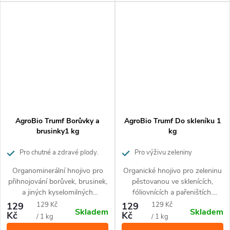
AgroBio Trumf Borůvky a
AgroBio Trumf Do skleníku 1
brusinky1 kg
kg
Pro chutné a zdravé plody.
Pro výživu zeleniny
Působí až 3 měsíce.
pěstované ve sklenících. Působí až
Organominerální hnojivo pro
Organické hnojivo pro zeleninu
3 měsíce
přihnojování borůvek, brusinek,
pěstovanou ve sklenících,
a jiných kyselomilných
fóliovnících a pařeništích.
rostlin.Drobné granule uvolňují
Drobné granule uvolňují živiny
Měrná
Měrná
129
129 Kč
129
129 Kč
Skladem
Skladem
živiny postupně po dobu 3
postupně po dobu 3 měsíců.
Kč
Kč
cena:
cena:
/ 1 kg
/ 1 kg
měsíců. Hnojivo obsahuje
Hnojivo obsahuje 100%