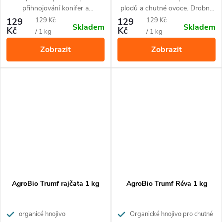
přihnojování konifer a
plodů a chutné ovoce. Drobné
stálezelených keřů. Díky
granule uvolňují živiny
Měrná
Měrná
129
129 Kč
129
129 Kč
Skladem
Skladem
přírodnímu složení je vhodné
postupně po dobu 3 měsíců.
Kč
Kč
cena:
cena:
/ 1 kg
/ 1 kg
pro ekologické pěstování. Živiny
Hnojivo obsahuje 100%
Zobrazit
Zobrazit
uvolňuje postupně po dobu až
přírodní suroviny a je vhodné
3 měsíců.
pro ekologické pěstování.
Hnojivo nezasoluje půdu a
nehrozí popálení rostlin.
AgroBio Trumf rajčata 1 kg
AgroBio Trumf Réva 1 kg
organicé hnojivo
Organické hnojivo pro chutné