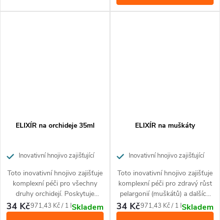
chřadnoucí kořenový systém a
nezdravý vzhled, ale může být
také použito jako prevence pro
zdravé rostliny. Toto hnojivo je
k okamžitému použití a jeho
použití je velice snadné a
pohodlné díky aplikátoru.
ELIXÍR na orchideje 35ml
ELIXÍR na muškáty
Inovativní hnojivo zajišťující
Inovativní hnojivo zajišťující
komplexní péči pro všechny druhy
komplexní péči a podporu růstu
Toto inovativní hnojivo zajišťuje
Toto inovativní hnojivo zajišťuje
orchidejí po dobu až 4 týdnů
pelargonií a dalších balkónových
komplexní péči pro všechny
komplexní péči pro zdravý růst
rostlin po dobu až 4 týdnů
druhy orchidejí. Poskytuje
pelargonií (muškátů) a dalších
květům veškeré nezbytné živiny
balkónových rostlin.. Poskytuje
34 Kč
34 Kč
Měrná
Měrná
971,43 Kč / 1 l
971,43 Kč / 1 l
Skladem
Skladem
a zajišťuje řádnou hydrataci
rostlinám veškeré nezbytné
cena:
cena: