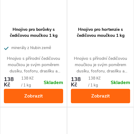
Hnojivo pro borůvky s
Hnojivo pro hortenzie s
čedičovou moučkou 1 kg
čedičovou moučkou 1 kg
minerály z hlubin země
Hnojivo s přírodní čedičovou
Hnojivo s přírodní čedičovou
moučkou je svým poměrem
moučkou je svým poměrem
dusíku, fosforu, draslíku a
dusíku, fosforu, draslíku a
železa přizpůsobené pro
železa přizpůsobené pro
Měrná
Měrná
138
138 Kč
138
138 Kč
Skladem
Skladem
borůvky.
všechny druhy hortenzií.
Kč
Kč
cena:
cena:
/ 1 kg
/ 1 kg
Zobrazit
Zobrazit