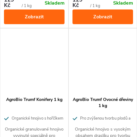
Skladem
Skladem
postupně po dobu 3 měsíců.
pro ekologické pěstování. Živiny
Kč
Kč
cena:
cena:
/ 1 kg
/ 1 kg
Hnojivo obsahuje 100%
uvolňuje postupně po dobu až
Zobrazit
Zobrazit
přírodní suroviny a je vhodné
3 měsíců.
pro ekologické pěstování.
Hnojivo nezasoluje půdu a
nehrozí popálení rostlin.
AgroBio Trumf Konifery 1 kg
AgroBio Trumf Ovocné dřeviny
1 kg
Organické hnojivo s hořčíkem
Pro zvýšenou tvorbu plodů a
pro růst a krásu konifer
chutnější ovoce. Působí až 3
Organické granulované hnojivo
Organické hnojivo s vysokým
měsíce.
vyvinuté speciálně pro
obsahem draslíku pro tvorbu