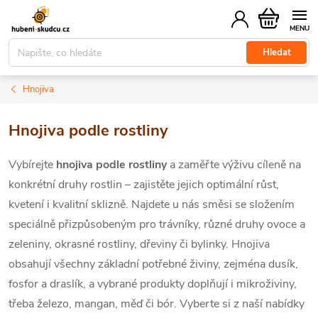
Přejít
Nákupní
na
košík
obsah
Hledat
Hnojiva
Hnojiva podle rostliny
Vybírejte
hnojiva podle rostliny
a zaměřte výživu cíleně na
konkrétní druhy rostlin – zajistěte jejich optimální růst,
kvetení i kvalitní sklizně. Najdete u nás směsi se složením
speciálně přizpůsobeným pro trávníky, různé druhy ovoce a
zeleniny, okrasné rostliny, dřeviny či bylinky. Hnojiva
obsahují všechny základní potřebné živiny, zejména dusík,
fosfor a draslík, a vybrané produkty doplňují i mikroživiny,
třeba železo, mangan, měď či bór. Vyberte si z naší nabídky