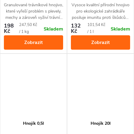
hnojivo pro dokonalou výživu, s
Granulované trávníkové hnojivo,
Vysoce kvalitní přírodní hnojivo
účinkem proti plevelům a mechům
které vyřeší problém s plevely,
pro ekologické zahrádkáře
mechy a zároveň vyživí trávník
posiluje imunitu proti škůdcům
a aktivuje půdu. Působí po
a nemocem rostlin.
Měrná
Měrná
198
247,50 Kč
132
101,54 Kč
Skladem
Skladem
dobu 2 měsíců. Jednoduchá
Kč
Kč
cena:
cena:
/ 1 kg
/ 1 l
aplikace přímo do trávníku
Zobrazit
Zobrazit
pomocí praktického sypátka.
Hnojivo je bezpečné pro
domácí mazlíčky.
Hnojík 0,5l
Hnojík 20l