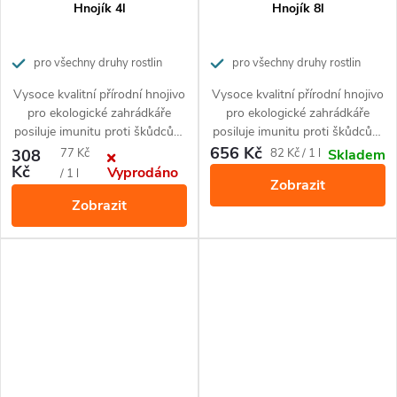
Hnojík 4l
Hnojík 8l
pro všechny druhy rostlin
pro všechny druhy rostlin
Vysoce kvalitní přírodní hnojivo
Vysoce kvalitní přírodní hnojivo
pro ekologické zahrádkáře
pro ekologické zahrádkáře
posiluje imunitu proti škůdcům
posiluje imunitu proti škůdcům
a nemocem rostlin.
a nemocem rostlin.
656 Kč
Měrná
Měrná
308
77 Kč
82 Kč / 1 l
Skladem
Kč
Vyprodáno
cena:
cena:
/ 1 l
Zobrazit
Zobrazit