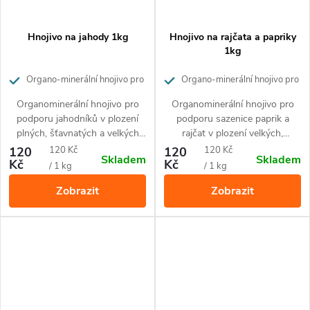
Hnojivo na jahody 1kg
Hnojivo na rajčata a papriky
1kg
Organo-minerální hnojivo pro
Organo-minerální hnojivo pro
jahody a drobné ovoce
rajčata a papriky
Organominerální hnojivo pro
Organominerální hnojivo pro
podporu jahodníků v plození
podporu sazenice paprik a
plných, šťavnatých a velkých
rajčat v plození velkých,
plodů. Hnojivo je vhodné pro
probarvených a zdravých plodů.
Měrná
Měrná
120
120 Kč
120
120 Kč
Skladem
Skladem
všechny druhy jahod
Hnojivo je vhodné pro všechny
Kč
Kč
cena:
cena:
/ 1 kg
/ 1 kg
pěstovaných v nádobách i ve
druhy rajčat a paprik
Zobrazit
Zobrazit
volné půdě, ale také pro
pěstovaných v nádobách i ve
drobnoplodé ovoce jako jsou
volné půdě. Díky svému
maliny, ostružiny, rybíz nebo
unikátnímu složení uvolňuje
josta. Díky svému unikátnímu
potřebné živiny ve vyváženém
složení uvolňuje živiny po dobu
poměru po dobu až 60 dní.
až 60 dní.