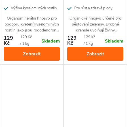
Výživa kyselomilných rostlin,
Pro růst a zdravé plody.
pro bohaté kvetení
Působí až 3 měsíce.
Organominerální hnojivo pro
Organické hnojivo určené pro
podporu kvetení kyselomilných
pěstování zeleniny. Drobné
rostlin jako jsou rododendrony,
granule uvolňují živiny
hortenzie, azalky, a jiné.
postupně po dobu 3 měsíců.
Měrná
Měrná
129
129 Kč
129
129 Kč
Skladem
Skladem
Hnojivo obsahuje 100%
Kč
Kč
cena:
cena:
/ 1 kg
/ 1 kg
přírodní suroviny a je vhodné
Zobrazit
Zobrazit
pro ekologické pěstování.
Hnojivo nezasoluje půdu a
nehrozí popálení rostlin.