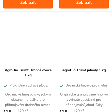
Zobrazit
Zobrazit
100% přírodní suroviny a je
přírodní suroviny a je vhodné
vhodné pro ekologické
pro ekologické pěstování.
pěstování
Hnojivo nezasoluje půdu a
nehrozí popálení rostlin.
AgroBio Trumf Drobné ovoce
AgroBio Trumf jahody 1 kg
1 kg
Pro chutné a zdravé plody.
Organické hnojivo pro chutné
Působí až 3 měsíce.
a zdravé jahody. Působí až 3
Organické hnojivo s vysokým
Organické granulované hnojivo
měsíce.
obsahem draslíku pro
vyvinuté speciálně pro
přihnojování drobného ovoce.
přihnojování jahod. Díky
Drobné granule uvolňují živiny
přírodnímu složení je vhodné
Měrná
Měrná
129
129 Kč
129
129 Kč