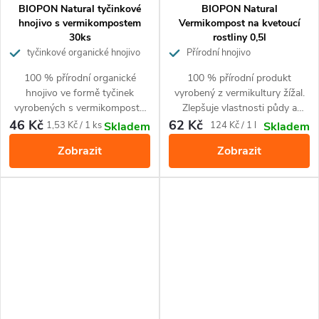
BIOPON Natural tyčinkové
BIOPON Natural
hnojivo s vermikompostem
Vermikompost na kvetoucí
30ks
rostliny 0,5l
tyčinkové organické hnojivo
Přírodní hnojivo
100 % přírodní organické
100 % přírodní produkt
hnojivo ve formě tyčinek
vyrobený z vermikultury žížal.
vyrobených s vermikompostu
Zlepšuje vlastnosti půdy a
pro všechny typy domácích a
obohacuje půdu o živiny.
46 Kč
62 Kč
Měrná
Měrná
1,53 Kč / 1 ks
124 Kč / 1 l
Skladem
Skladem
balkonových rostlin. Pro
Zajišťuje krásný vzhled
cena:
cena:
Zobrazit
Zobrazit
optimální růst a zdravý krásný
kvetoucích rostlin. Pro všechny
vzhled. Jednoduché a pohodlné
druhy okrasných kvetoucích
hnojení.
rostlin.