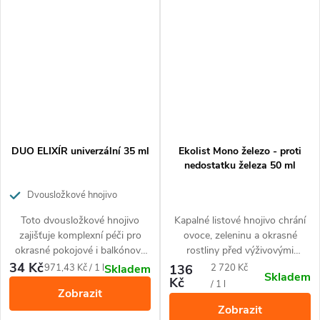
prevence pro zdravé rostliny.
Toto hnojivo je k okamžitému
použití a jeho použití je velice
snadné a pohodlné díky
aplikátoru.
DUO ELIXÍR univerzální 35 ml
Ekolist Mono železo - proti
nedostatku železa 50 ml
Dvousložkové hnojivo
zajišťující komplexní péči pro
Toto dvousložkové hnojivo
Kapalné listové hnojivo chrání
okrasné pokojové i balkónové
zajišťuje komplexní péči pro
ovoce, zeleninu a okrasné
rostliny.
okrasné pokojové i balkónové
rostliny před výživovými
rostliny. Je ideálním řešením
nemocemi způsobenými
34 Kč
Měrná
Měrná
971,43 Kč / 1 l
136
2 720 Kč
Skladem
Skladem
zvláště pro květiny, které trpí
nedostatkem železa.
Kč
cena:
cena:
/ 1 l
Zobrazit
problémy jako pomalý růst,
Zobrazit
nedostatečné kvetení,