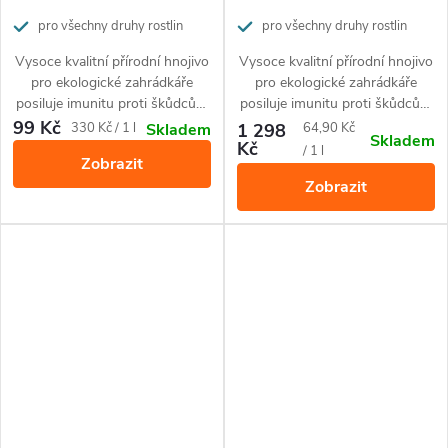
pro všechny druhy rostlin
pro všechny druhy rostlin
Vysoce kvalitní přírodní hnojivo
Vysoce kvalitní přírodní hnojivo
pro ekologické zahrádkáře
pro ekologické zahrádkáře
posiluje imunitu proti škůdcům
posiluje imunitu proti škůdcům
a nemocem rostlin.
a nemocem rostlin.
99 Kč
Měrná
Měrná
330 Kč / 1 l
1 298
64,90 Kč
Skladem
Skladem
Kč
cena:
cena:
/ 1 l
Zobrazit
Zobrazit