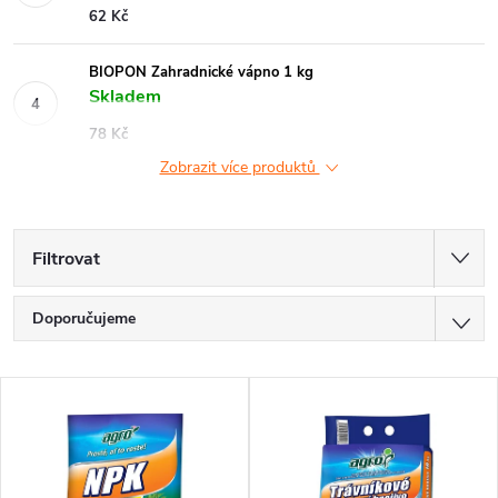
62 Kč
BIOPON Zahradnické vápno 1 kg
Skladem
78 Kč
Zobrazit více produktů
Filtrovat
Ř
Doporučujeme
a
Nejlevnější
V
z
Nejdražší
ý
Nejprodávanější
e
Abecedně