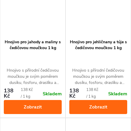
Hnojivo pro jahody a maliny s
Hnojivo pro jehličnany a túje s
čedičovou moučkou 1 kg
čedičovou moučkou 1 kg
Hnojivo s přírodní čedičovou
Hnojivo s přírodní čedičovou
moučkou je svým poměrem
moučkou je svým poměrem
dusíku, fosforu, draslíku a
dusíku, fosforu, draslíku a
železa přizpůsobené pro jahody,
železa přizpůsobené pro
Měrná
Měrná
138
138 Kč
138
138 Kč
Skladem
Skladem
maliny a další drobné ovoce.
všechny druhy jehličnanů a tújí.
Kč
Kč
cena:
cena:
/ 1 kg
/ 1 kg
Zobrazit
Zobrazit