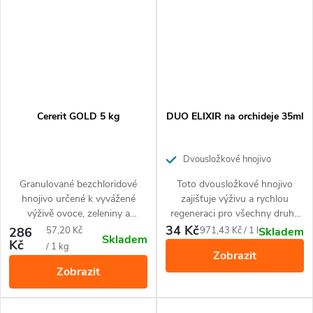
Cererit GOLD 5 kg
DUO ELIXIR na orchideje 35ml
Dvousložkové hnojivo
zajišťující výživu a rychlou
Granulované bezchloridové
Toto dvousložkové hnojivo
regeneraci pro všechny druhy
hnojivo určené k vyvážené
zajišťuje výživu a rychlou
orchidejí.
výživě ovoce, zeleniny a
regeneraci pro všechny druhy
okrasných rostlin. U jehličnanů
orchidejí. Je ideálním řešením
34 Kč
Měrná
Měrná
286
57,20 Kč
971,43 Kč / 1 l
Skladem
Skladem
je účinnou prevencí proti
zvláště pro květiny, které trpí
Kč
cena:
cena:
/ 1 kg
Zobrazit
hnědnutí jehlic.
problémy jako pomalý růst,
Zobrazit
nedostatečné kvetení,
chřadnoucí kořenový systém,
ale může být také použito jako