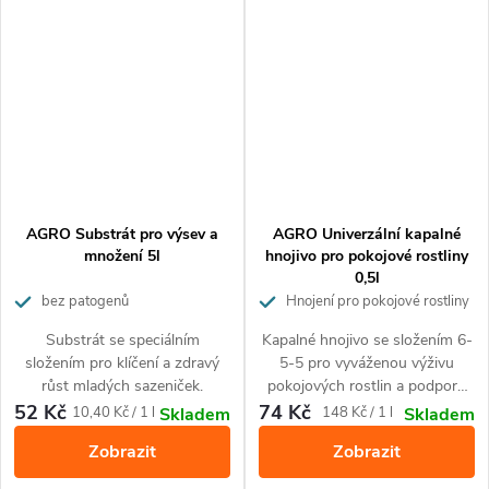
AGRO Substrát pro výsev a
AGRO Univerzální kapalné
množení 5l
hnojivo pro pokojové rostliny
0,5l
bez patogenů
Hnojení pro pokojové rostliny
Substrát se speciálním
Kapalné hnojivo se složením 6-
složením pro klíčení a zdravý
5-5 pro vyváženou výživu
růst mladých sazeniček.
pokojových rostlin a podporu
jejich růstu i kvetení.
52 Kč
74 Kč
Měrná
Měrná
10,40 Kč / 1 l
148 Kč / 1 l
Skladem
Skladem
cena:
cena:
Zobrazit
Zobrazit