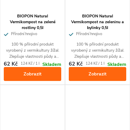
BIOPON Natural
BIOPON Natural
Vermikompost na zelené
Vermikompost na zeleninu a
rostliny 0,5l
bylinky 0,5l
Přírodní hnojivo
Přírodní hnojivo
100 % přírodní produkt
100 % přírodní produkt
vyrobený z vermikultury žížal.
vyrobený z vermikultury žížal.
Zlepšuje vlastnosti půdy a
Zlepšuje vlastnosti půdy a
obohacuje půdu o živiny.
obohacuje půdu o živiny.
62 Kč
62 Kč
Měrná
Měrná
124 Kč / 1 l
124 Kč / 1 l
Skladem
Skladem
Zajišťuje optimální růst a
Zajišťuje optimální růst a zdravé
cena:
cena:
Zobrazit
Zobrazit
intenzivně zelenou barvu listů.
a vysoké výnosy. Pro pěstování
Pro všechny druhy okrasných
zeleniny a bylinek.
zelených rostlin.