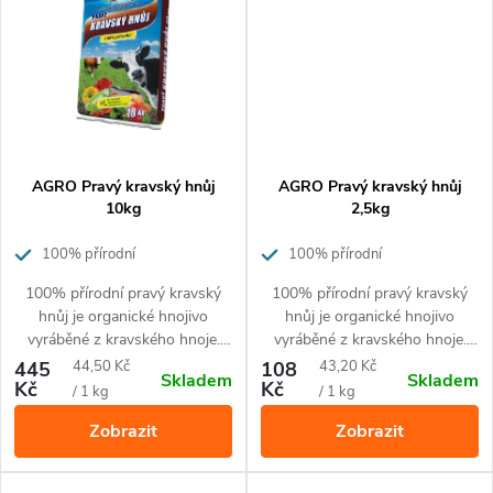
ů
AGRO Pravý kravský hnůj
AGRO Pravý kravský hnůj
10kg
2,5kg
100% přírodní
100% přírodní
100% přírodní pravý kravský
100% přírodní pravý kravský
hnůj je organické hnojivo
hnůj je organické hnojivo
vyráběné z kravského hnoje.
vyráběné z kravského hnoje.
Granulovaná forma hnojiva –
Granulovaná forma hnojiva –
Měrná
Měrná
445
44,50 Kč
108
43,20 Kč
Skladem
Skladem
pro snadnější manipulaci
pro snadnější manipulaci
Kč
Kč
cena:
cena:
/ 1 kg
/ 1 kg
(sušené peletky)
(sušené peletky)
Zobrazit
Zobrazit