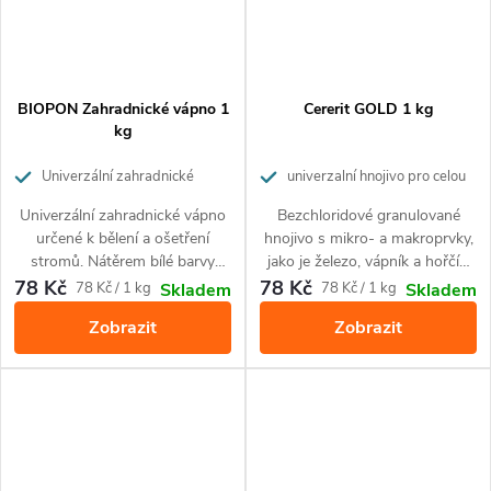
BIOPON Zahradnické vápno 1
Cererit GOLD 1 kg
kg
Univerzální zahradnické
univerzalní hnojivo pro celou
vápno pro k bělení stromů a pro
zahradu
Univerzální zahradnické vápno
Bezchloridové granulované
odkyselení půdy
určené k bělení a ošetření
hnojivo s mikro- a makroprvky,
stromů. Nátěrem bílé barvy
jako je železo, vápník a hořčík.
chrání okrasné a ovocné
Je určené k výživě ovoce,
78 Kč
78 Kč
Měrná
Měrná
78 Kč / 1 kg
78 Kč / 1 kg
Skladem
Skladem
stromy před poškozením
zeleniny, chmele a okrasných
cena:
cena:
Zobrazit
Zobrazit
sluncem a zároveň snižuje
rostlin.
kyselost půdy, jejíž pH je příliš
nízké. Ošetření stromů vápnem
je nejjednodušší a zároveň
levnou metodou ochrany
stromů proti mrazu a slunci,
zabraňuje tím tvoření