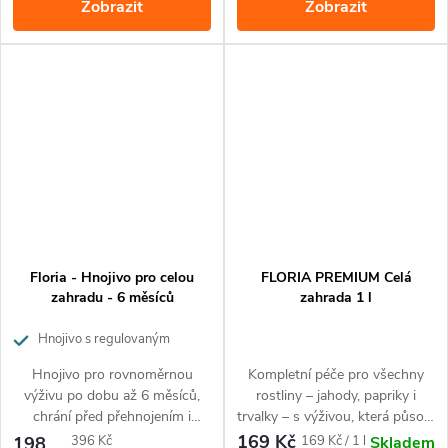
Zobrazit
Zobrazit
listům. Jeden aplikátor dodává
živiny, zajišťuje řádnou
rostlině potřebné živiny po
hydrataci listům a posiluje
dobu až čtyř týdnů.
kořenový systém. Aplikátor
dodává rostlině potřebné živiny
po dobu až čtyř týdnů.
Floria - Hnojivo pro celou
FLORIA PREMIUM Celá
zahradu - 6 měsíců
zahrada 1 l
Hnojivo s regulovaným
uvolňováním živin
Hnojivo pro rovnoměrnou
Kompletní péče pro všechny
výživu po dobu až 6 měsíců,
rostliny – jahody, papriky i
chrání před přehnojením i
trvalky – s výživou, která působí
nedostatkem živin. Ideální pro
hned i dlouhodobě. Balení 1 l
169 Kč
Měrná
Měrná
198
396 Kč
169 Kč / 1 l
Skladem