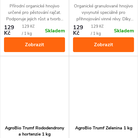
a zdravé hrozny. Působí až 3
Přírodní organické hnojivo
Organické granulované hnojivo
měsíce.
určené pro pěstování rajčat.
vyvynuté speciálně pro
Podporuje jejich růst a tvorbu
přihnojování vinné révy. Díky
plodů. Působí až 3 měsíce.
přírodnímu složení je vhodné
Měrná
Měrná
129
129 Kč
129
129 Kč
Skladem
Skladem
pro ekologické pěstování. Živiny
Kč
Kč
cena:
cena:
/ 1 kg
/ 1 kg
uvolňuje postupně po dobu až
Zobrazit
Zobrazit
3 měsíců.
AgroBio Trumf Rododendrony
AgroBio Trumf Zelenina 1 kg
a hortenzie 1 kg