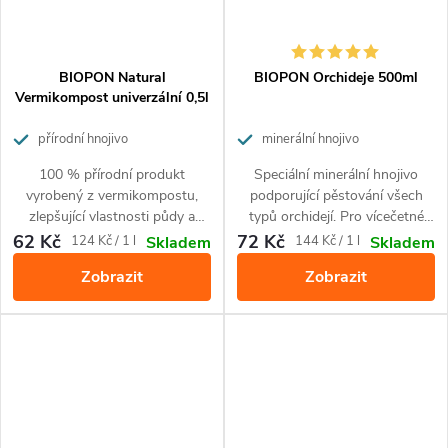
BIOPON Natural
BIOPON Orchideje 500ml
Vermikompost univerzální 0,5l
přírodní hnojivo
minerální hnojivo
100 % přírodní produkt
Speciální minerální hnojivo
vyrobený z vermikompostu,
podporující pěstování všech
zlepšující vlastnosti půdy a
typů orchidejí. Pro vícečetné
obohacující půdu o živiny.
kvetení a krásnou barvu listů.
62 Kč
72 Kč
Měrná
Měrná
124 Kč / 1 l
144 Kč / 1 l
Skladem
Skladem
Zajišťuje krásný vzhled rostlin.
cena:
cena:
Zobrazit
Zobrazit
Je určený pro použití při
pěstování všech druhů
okrasných rostlin a zeleniny.