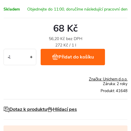
Skladem
68 Kč
56,20 Kč bez DPH
Měrná
272 Kč / 1 l
cena:
Přidat do košíku
Značka:
Unichem d.o.o.
Záruka
:
2 roky
Produkt:
41648
Dotaz k produktu
Hlídací pes