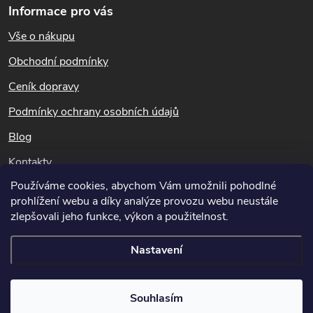
podráždění neustoupí, vyhledat lékařskou pomoc.
Informace pro vás
á
Při požití:
Nevyvolávat zvracení! Vypláchnout ústa vodou!
Vše o nákupu
Vyhledat lékařskou pomoc! Lékaři předložit bezpečnostní
p
list či etiketu.
Obchodní podmínky
a
Ceník dopravy
Skladování přípravku
t
Podmínky ochrany osobních údajů
Blog
í
skladujte v suchém a chladném prostředí v originálním
Kontakty
balení při teplotě 0
°C - 35°C
Používáme cookies, abychom Vám umožnili pohodlné
Dotazy k objednávkám
prohlížení webu a díky analýze provozu webu neustále
Složení
info@hubeni-skudcu.cz
zlepšovali jeho funkce, výkon a použitelnost.
Nastavení
3 % m/m, voděrozpustné železo (Fe), síranová forma
Copyright 2026
Hubeni-skudcu.cz
. Všechna práva vyhrazena.
Upravit
Souhlasím
Balení
nastavení cookies