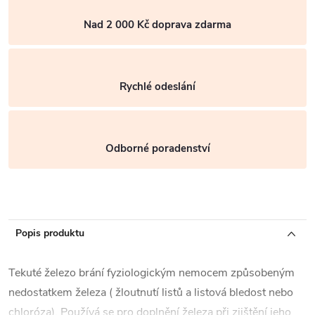
Nad 2 000 Kč doprava zdarma
Rychlé odeslání
Odborné poradenství
Popis produktu
Tekuté železo brání fyziologickým nemocem způsobeným
nedostatkem železa ( žloutnutí listů a listová bledost nebo
chloróza).
Používá se pro doplnění železa při zjištění jeho