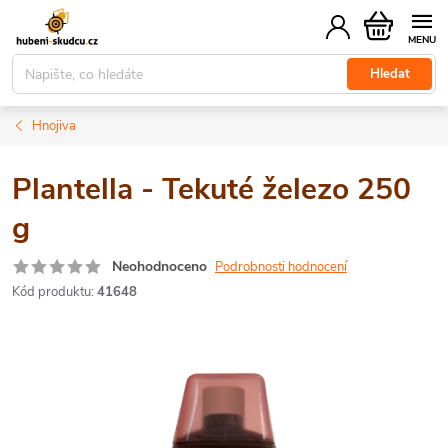
Přejít
Nákupní
na
košík
obsah
Hledat
Hnojiva
Plantella - Tekuté železo 250
g
Neohodnoceno
Podrobnosti hodnocení
Kód produktu:
41648