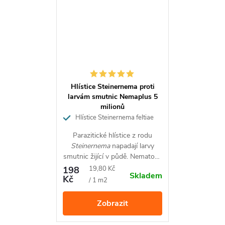
biologická ochrana bez chemie
cílený účinek na slimáky
dlouhodobé působení díky reprodukci
vhodné pro ekologické zemědělství
bezpečné pro rostliny i okolní prostředí
Kdy a jak se hlístitice
Hlístice Steinernema proti
larvám smutnic Nemaplus 5
aplikují?
milionů
Hlístice Steinernema feltiae
proti larvám smutnic na 10 m2
Parazitické hlístice z rodu
aplikace na vlhkou půdu
Steinernema
napadají larvy
smutnic žijící v půdě. Nematody
rozhoďte grodanové kostky a zapravte je do půdy
se aktivně pohybují a pomocí
Měrná
198
19,80 Kč
zapracování do hloubky 1–5 cm
Skladem
čichu vyhledávají larvy smutnic.
Kč
cena:
/ 1 m2
následná zálivka
Napadené larvy zemřou do
několika dní. Aplikace
Nebo připravte zálivku: kostky nasypte do konve s
Zobrazit
Nematodů je ekologická,
vodou, promíchejte a do 3 minut aplikujte (zbytky
jednoduchá a velmi účinná.