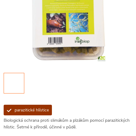
parazitické hlístice
Biologická ochrana proti slimákům a plzákům pomocí parazitických
hlístic. Šetrné k přírodě, účinné v půdě.