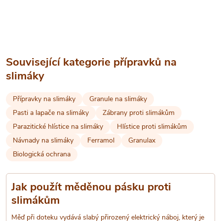
ů
O
ů
v
l
Související kategorie přípravků na
á
slimáky
d
Přípravky na slimáky
Granule na slimáky
a
Pasti a lapače na slimáky
Zábrany proti slimákům
Parazitické hlístice na slimáky
Hlístice proti slimákům
c
Návnady na slimáky
Ferramol
Granulax
í
Biologická ochrana
p
Jak použít měděnou pásku proti
r
slimákům
v
Měď při doteku vydává slabý přirozený elektrický náboj, který je