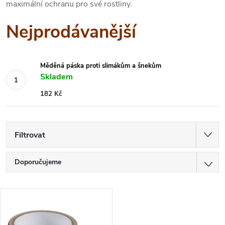
maximální ochranu pro své rostliny.
Nejprodávanější
Měděná páska proti slimákům a šnekům
Skladem
182 Kč
Filtrovat
Ř
Doporučujeme
a
Nejlevnější
V
z
Nejdražší
ý
Nejprodávanější