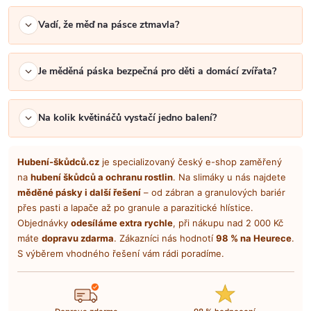
Vadí, že měď na pásce ztmavla?
Je měděná páska bezpečná pro děti a domácí zvířata?
Na kolik květináčů vystačí jedno balení?
Hubení-škůdců.cz
je specializovaný český e-shop zaměřený
na
hubení škůdců a ochranu rostlin
. Na slimáky u nás najdete
měděné pásky i další řešení
– od zábran a granulových bariér
přes pasti a lapače až po granule a parazitické hlístice.
Objednávky
odesíláme extra rychle
, při nákupu nad 2 000 Kč
máte
dopravu zdarma
. Zákazníci nás hodnotí
98 % na Heurece
.
S výběrem vhodného řešení vám rádi poradíme.