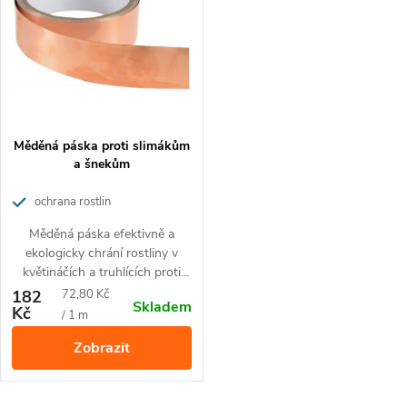
e
p
Abecedně
n
i
í
s
p
p
Měděná páska proti slimákům
r
a šnekům
r
o
ochrana rostlin
o
Měděná páska efektivně a
d
ekologicky chrání rostliny v
d
květináčích a truhlících proti
u
slimákům a šnekům. Snadno se
Měrná
182
72,80 Kč
Skladem
u
aplikuje a je bezpečná pro děti a
Kč
cena:
/ 1 m
k
domácí mazlíčky
Zobrazit
k
t
t