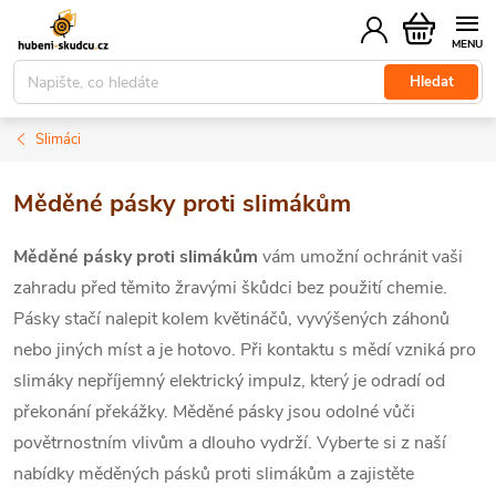
Přejít
Nákupní
na
košík
obsah
Hledat
Slimáci
Měděné pásky proti slimákům
Měděné pásky proti slimákům
vám umožní ochránit vaši
zahradu před těmito žravými škůdci bez použití chemie.
Pásky stačí nalepit kolem květináčů, vyvýšených záhonů
nebo jiných míst a je hotovo. Při kontaktu s mědí vzniká pro
slimáky nepříjemný elektrický impulz, který je odradí od
překonání překážky. Měděné pásky jsou odolné vůči
povětrnostním vlivům a dlouho vydrží. Vyberte si z naší
nabídky měděných pásků proti slimákům a zajistěte