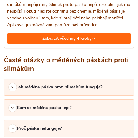
k
slimákům nepříjemný. Slimák proto pásku nepřeleze, ale nijak mu
neublíží. Pokud hledáte ochranu bez chemie, měděná páska je
y
vhodnou volbou i tam, kde si hrají děti nebo pobíhají mazlíčci.
Aplikovat ji správně vám pomůže náš průvodce.
v
Zobrazit všechny 4 kroky
ý
p
Časté otázky o měděných páskách proti
i
slimákům
s
Jak měděná páska proti slimákům funguje?
u
Kam se měděná páska lepí?
Proč páska nefunguje?