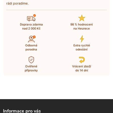
rádi poradíme.
Doprava zdarma
98 % hodnocení
nad 2 000 Kč
na Heurece
Odborná
Extra rychlé
poradna
odeslání
Ověřené
Vrácení zboží
přípravky
do 14 dní
Z
Informace pro vás