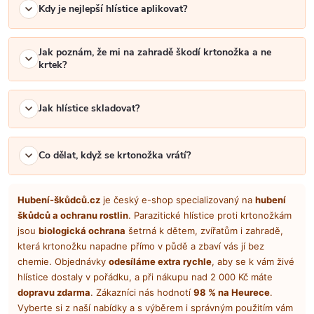
Kdy je nejlepší hlístice aplikovat?
Jak poznám, že mi na zahradě škodí krtonožka a ne
krtek?
Jak hlístice skladovat?
Co dělat, když se krtonožka vrátí?
Hubení-škůdců.cz
je český e-shop specializovaný na
hubení
škůdců a ochranu rostlin
. Parazitické hlístice proti krtonožkám
jsou
biologická ochrana
šetrná k dětem, zvířatům i zahradě,
která krtonožku napadne přímo v půdě a zbaví vás jí bez
chemie. Objednávky
odesíláme extra rychle
, aby se k vám živé
hlístice dostaly v pořádku, a při nákupu nad 2 000 Kč máte
dopravu zdarma
. Zákazníci nás hodnotí
98 % na Heurece
.
Vyberte si z naší nabídky a s výběrem i správným použitím vám