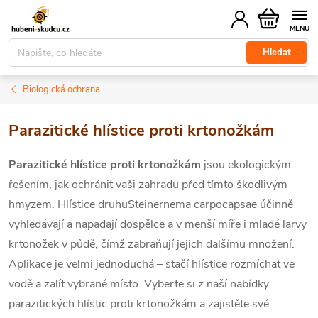
Přejít
Nákupní
na
košík
obsah
Hledat
Biologická ochrana
Parazitické hlístice proti krtonožkám
Parazitické hlístice proti krtonožkám
jsou ekologickým
řešením, jak ochránit vaši zahradu před tímto škodlivým
hmyzem. Hlístice druhu
Steinernema carpocapsae
účinně
vyhledávají a napadají dospělce a v menší míře i mladé larvy
krtonožek v půdě, čímž zabraňují jejich dalšímu množení.
Aplikace je velmi jednoduchá – stačí hlístice rozmíchat ve
vodě a zalít vybrané místo. Vyberte si z naší nabídky
parazitických hlístic proti krtonožkám a
zajistěte své