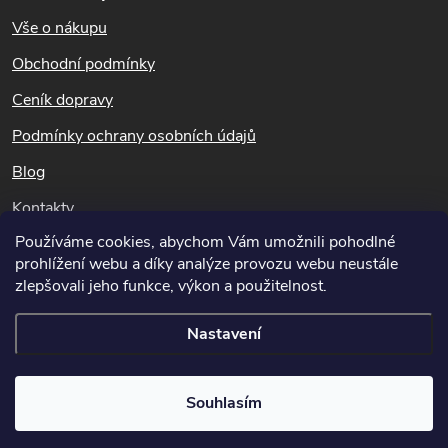
á
Vše o nákupu
p
Obchodní podmínky
a
Ceník dopravy
t
Podmínky ochrany osobních údajů
Blog
í
Kontakty
Používáme cookies, abychom Vám umožnili pohodlné
Dotazy k objednávkám
prohlížení webu a díky analýze provozu webu neustále
info@hubeni-skudcu.cz
zlepšovali jeho funkce, výkon a použitelnost.
Nastavení
Copyright 2026
Hubeni-skudcu.cz
. Všechna práva vyhrazena.
Upravit
Souhlasím
nastavení cookies
Vytvořil Shoptet