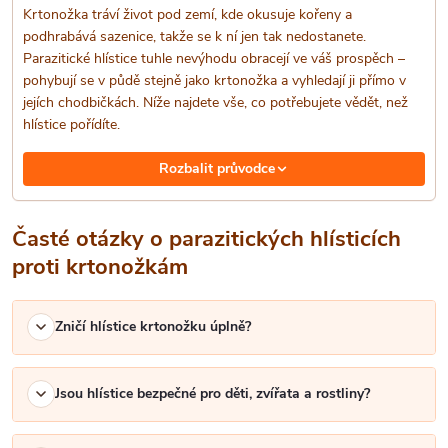
Krtonožka tráví život pod zemí, kde okusuje kořeny a
p
podhrabává sazenice, takže se k ní jen tak nedostanete.
Parazitické hlístice tuhle nevýhodu obracejí ve váš prospěch –
r
pohybují se v půdě stejně jako krtonožka a vyhledají ji přímo v
jejích chodbičkách. Níže najdete vše, co potřebujete vědět, než
v
hlístice pořídíte.
k
Rozbalit průvodce
y
v
Časté otázky o parazitických hlísticích
proti krtonožkám
ý
p
Zničí hlístice krtonožku úplně?
i
s
Jsou hlístice bezpečné pro děti, zvířata a rostliny?
u