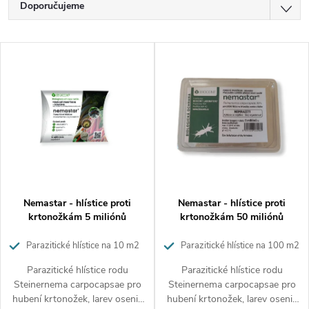
Ř
Doporučujeme
a
Nejlevnější
V
z
Nejdražší
ý
Nejprodávanější
e
p
Abecedně
n
i
í
s
p
p
Nemastar - hlístice proti
Nemastar - hlístice proti
r
krtonožkám 5 miliónů
krtonožkám 50 miliónů
r
o
Parazitické hlístice na 10 m2
Parazitické hlístice na 100 m2
o
Parazitické hlístice rodu
Parazitické hlístice rodu
d
Steinernema carpocapsae pro
Steinernema carpocapsae pro
d
hubení krtonožek, larev osenic
hubení krtonožek, larev osenic