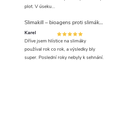
době apl
plot. V úseku...
listy je 
připravek
Slimakill – bioagens proti slimákům (12 mil.)
Karel
krtonož
Dříve jsem hlístice na slimáky
teploty d
používal rok co rok, a výsledky bly
dospělce 
super. Poslední roky nebyly k sehnání.
vhodná je
osenice
(
tiplice b
5 mil hlí
Plodina, 
pastviny,