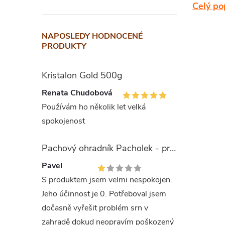
Celý po
Hlístice
hmyzu, n
NAPOSLEDY HODNOCENÉ
PRODUKTY
Slouží jak
krtonožky 
Kristalon Gold 500g
Neoscapter
Renata Chudobová
zavíječovití
Používám ho několik let velká
tiplic (
Tipul
spokojenost
Aplik
Pachový ohradník Pacholek - proti vysoké zvěři
Pavel
Nemastar 
S produktem jsem velmi nespokojen.
Hlístice 
Jeho účinnost je 0. Potřeboval jsem
vysušení 
dočasně vyřešit problém srn v
večer př
zahradě dokud neopravím poškozený