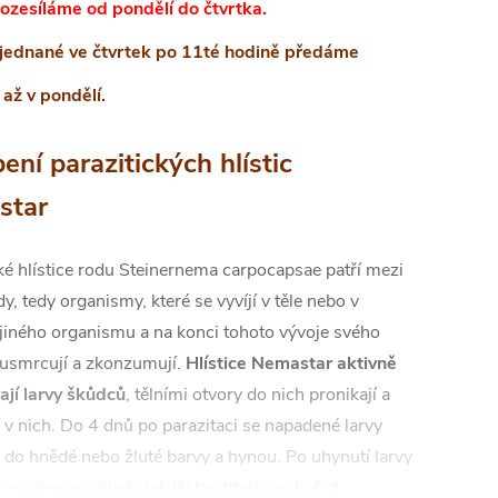
 rozesíláme od pondělí do čtvrtka.
jednané ve čtvrtek po 11té hodině předáme
 až v pondělí.
ení parazitických hlístic
star
ké hlístice rodu Steinernema carpocapsae patří mezi
dy, tedy organismy, které se vyvíjí v těle nebo v
jiného organismu a na konci tohoto vývoje svého
e usmrcují a zkonzumují.
Hlístice Nemastar aktivně
ají larvy škůdců
, tělními otvory do nich pronikají a
í v nich. Do 4 dnů po parazitaci se napadené larvy
 do hnědé nebo žluté barvy a hynou. Po uhynutí larvy
ice vylezou a hledají další hostitelskou kořist.