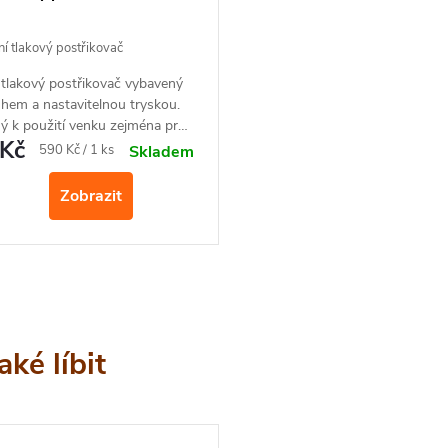
í tlakový postřikovač
 tlakový postřikovač vybavený
hem a nastavitelnou tryskou.
 k použití venku zejména pro
Kč
k rostlin k aplikaci chemického
Měrná
590 Kč / 1 ks
Skladem
u či tekutého hnojiva hnojením
cena:
list. Postřikovač je vybaven
Zobrazit
přetlakovým ventilem.