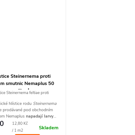
stice Steinernema proti
ám smutnic Nemaplus 50
milionů
tice Steinernema feltiae proti
smutnic na 100 m2
ické hlístice rodu
Steinernema
iae prodávané pod obchodním
em Nemaplus
napadají larvy
80
c žijících v půdě
. Hlístice se v
Měrná
12,80 Kč
Skladem
 pohybují a vyhledávají larvy
cena:
/ 1 m2