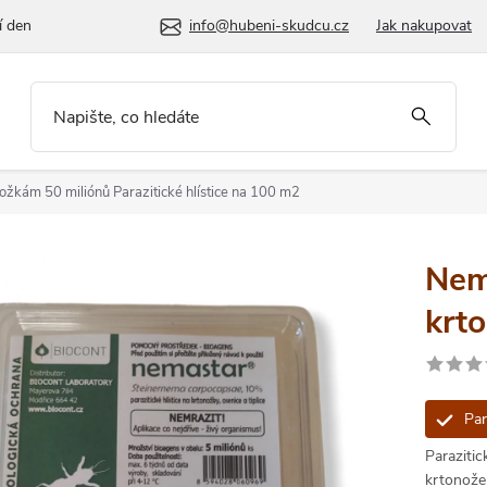
í den
info@hubeni-skudcu.cz
Jak nakupovat
onožkám 50 miliónů
Parazitické hlístice na 100 m2
Nema
krt
Par
Paraziti
krtonožek