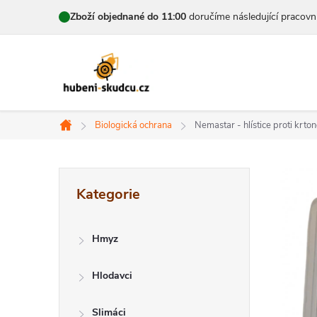
Přejít
Zboží objednané do 11:00
doručíme následující pracovn
na
obsah
Biologická ochrana
Nemastar - hlístice proti krt
Domů
P
Přeskočit
Kategorie
kategorie
o
s
Hmyz
t
Hlodavci
r
Slimáci