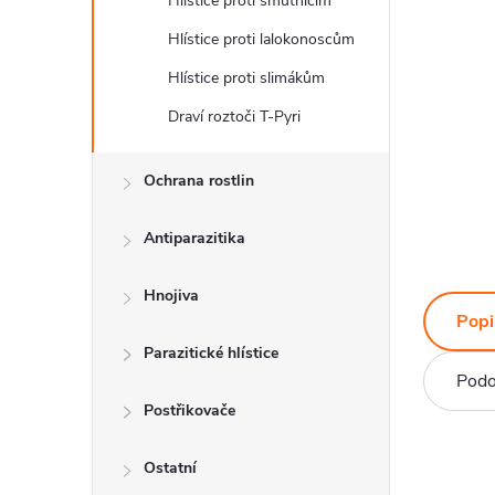
Hlístice proti smutnicím
Hlístice proti lalokonoscům
Hlístice proti slimákům
Draví roztoči T-Pyri
Ochrana rostlin
Antiparazitika
Hnojiva
Popi
Parazitické hlístice
Podo
Postřikovače
Ostatní