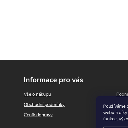
Nemastar
životní p
Osobní o
hygienick
přípravk
ochranné 
Z
nekuřte.
á
Informace pro vás
p
a
Vše o nákupu
Podmí
t
Nekopíruj
Obchodní podmínky
Blog
Používáme c
í
autorský
webu a díky
Ceník dopravy
Konta
písemný 
funkce, výko