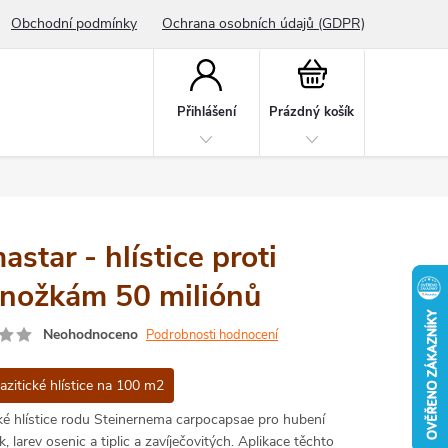
Obchodní podmínky
Ochrana osobních údajů (GDPR)
Nákupní
košík
Přihlášení
Prázdný košík
star - hlístice proti
onožkám 50 miliónů
Neohodnoceno
Podrobnosti hodnocení
azitické hlístice na 100 m2
cké hlístice rodu Steinernema carpocapsae pro hubení
, larev osenic a tiplic a zavíječovitých. Aplikace těchto