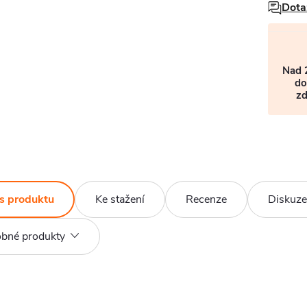
Dota
Nad 
do
z
s produktu
Ke stažení
Recenze
Diskuze
bné produkty