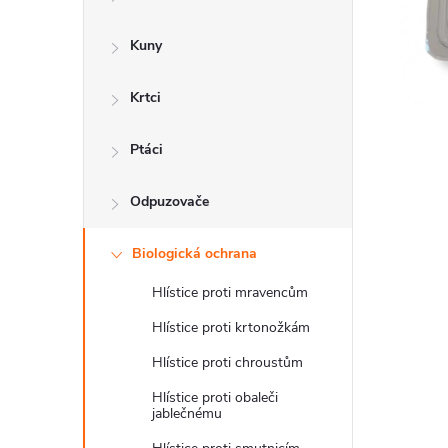
a
n
Kuny
n
Krtci
í
p
Ptáci
a
Odpuzovače
n
Biologická ochrana
e
Hlístice proti mravencům
l
Hlístice proti krtonožkám
Hlístice proti chroustům
Hlístice proti obaleči
jablečnému