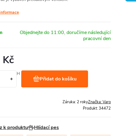
 informace
m
 Kč
Kč bez DPH
Přidat do košíku
1 ks
Záruka
:
2 roky
Značka:
Varo
Produkt:
34472
z k produktu
Hlídací pes