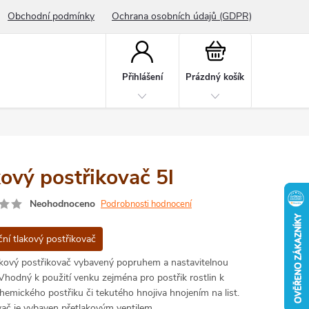
Obchodní podmínky
Ochrana osobních údajů (GDPR)
Nákupní
košík
Přihlášení
Prázdný košík
ový postřikovač 5l
Neohodnoceno
Podrobnosti hodnocení
ní tlakový postřikovač
akový postřikovač vybavený popruhem a nastavitelnou
Vhodný k použití venku zejména pro postřik rostlin k
chemického postřiku či tekutého hnojiva hnojením na list.
vač je vybaven přetlakovým ventilem.