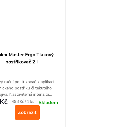
lex Master Ergo Tlakový
postřikovač 2 l
ý ruční postřikovač k aplikaci
ického postřiku či tekutého
jiva. Nastavitelná intenzita
Kč
iku, snadná aplikace
v libovolné
Měrná
498 Kč / 1 ks
Skladem
poloze
.
cena:
Zobrazit