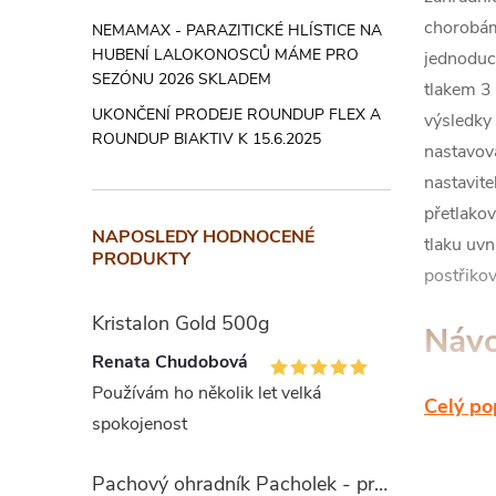
chorobám
NEMAMAX - PARAZITICKÉ HLÍSTICE NA
HUBENÍ LALOKONOSCŮ MÁME PRO
jednoduc
SEZÓNU 2026 SKLADEM
tlakem 3 
UKONČENÍ PRODEJE ROUNDUP FLEX A
výsledky 
ROUNDUP BIAKTIV K 15.6.2025
nastavova
nastavit
přetlako
NAPOSLEDY HODNOCENÉ
tlaku uvn
PRODUKTY
postřiko
Kristalon Gold 500g
Návo
Renata Chudobová
Používám ho několik let velká
Celý po
▪ Připevn
spokojenost
▪ Odšroub
místě; n
Pachový ohradník Pacholek - proti vysoké zvěři