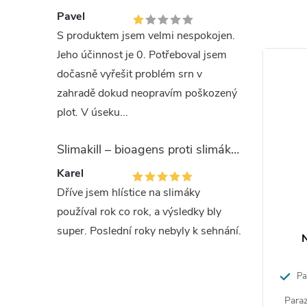
správným
Pavel
pro potř
S produktem jsem velmi nespokojen.
na místo.
Jeho účinnost je 0. Potřeboval jsem
▪ Připev
dočasně vyřešit problém srn v
▪ Stlačte
zahradě dokud neopravím poškozený
natlakova
plot. V úseku...
▪ Namiřte
ošetřena,
Slimakill – bioagens proti slimákům (12 mil.)
na rostli
Karel
▪ Provádí
Dříve jsem hlístice na slimáky
rostliny,
používal rok co rok, a výsledky bly
neprovádě
super. Poslední roky nebyly k sehnání.
azitické
Nemaplus antfree - parazitické
N
Vlas
 miliónů
hlístice na mravence 50 miliónů
2
Parazitické hlístice na 50 m2
Par
Objem:
5
teinernema
Parazitické hlístice rodu Steinernema
Paraz