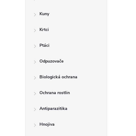
a
n
Kuny
n
Krtci
í
p
Ptáci
a
Odpuzovače
n
Biologická ochrana
e
l
Ochrana rostlin
Antiparazitika
Hnojiva