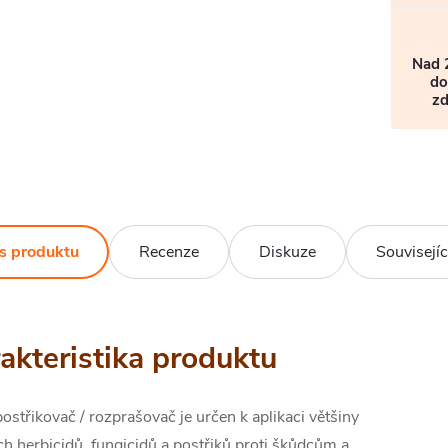
Nad 
do
z
s produktu
Recenze
Diskuze
Souvisejíc
akteristika produktu
ostřikovač / rozprašovač je určen k aplikaci většiny
h herbicidů, fungicidů a postřiků proti škůdcům a