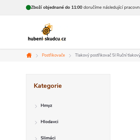
Přejít
Zboží objednané do 11:00
doručíme následující pracovn
na
obsah
Postřikovače
Tlakový postřikovač 5l
Ruční tlakov
Domů
P
Přeskočit
Kategorie
kategorie
o
s
Hmyz
t
Hlodavci
r
Slimáci