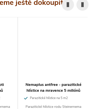
eme ještě dokoupit
oti
Nemaplus antfree - parazitické
Nemapl
nů
hlístice na mravence 5 miliónů
hlísti
2
Parazitické hlístice na 5 m2
Parazi
nernema
Parazitické hlístice rodu Steinernema
Paraziti