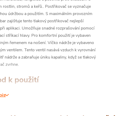
 rostlin, stromů a keřů..
Postřikovač se vyznačuje
hou údržbou a použitím. S maximálním provozním
bar zajišťuje tento tlakový postřikovač nejlepší
při aplikaci.
Umožňuje snadné rozprašování pomocí
cí stříkací hlavy. Pro komfortní použití je vybaven
elným řemenem na nošení.
Víčko nádrže je vybaveno
vým ventilem. Tento ventil nasává vzduch k vyrovnání
itř nádrže a zabraňuje úniku kapaliny, když se tlakový
vač zvrhne.
d k použití
pis
ěte stříkací trubku k rukojeti postřikovače.
ujte plnicí víčko nádrže a filtr nádrže nechte na
aplňte nádrž objemem postřikovacího materiálu