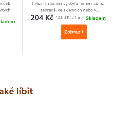
nožek,
feltiae k redukci výskytu mravenců na
feltiae 
vitých.
zahradě, ve sklenících nebo v
zahr
2
204 Kč
1 28
ckých
květináčích. Na ošetření plochy 5 m
.
květináč
Měrná
40,80 Kč / 1 m2
Skladem
kladem
oduchá a
Kč
cena:
Zobrazit