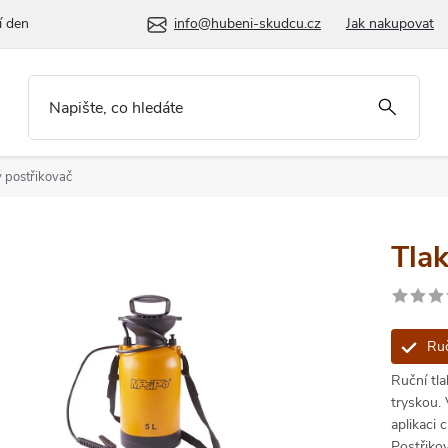
í den
info@hubeni-skudcu.cz
Jak nakupovat
ý postřikovač
Tlak
Ruč
Ruční tl
tryskou. 
aplikaci 
Postřiko