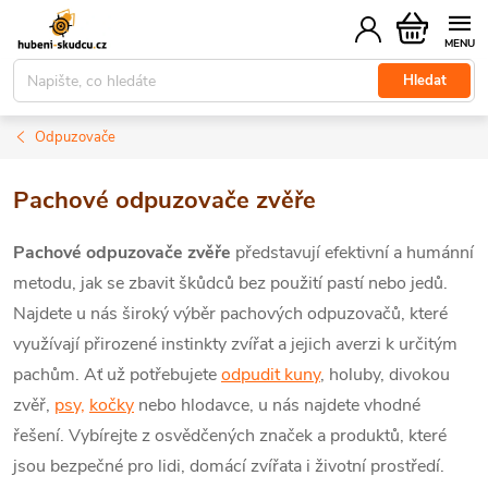
Přejít
Nákupní
na
košík
obsah
Hledat
Odpuzovače
Pachové odpuzovače zvěře
Pachové odpuzovače zvěře
představují efektivní a humánní
metodu, jak se zbavit škůdců bez použití pastí nebo jedů.
Najdete u nás široký výběr pachových odpuzovačů, které
využívají přirozené instinkty zvířat a jejich averzi k určitým
pachům. Ať už potřebujete
odpudit kuny
, holuby, divokou
zvěř,
psy,
kočky
nebo hlodavce, u nás najdete vhodné
řešení. Vybírejte z osvědčených značek a produktů, které
jsou bezpečné pro lidi, domácí zvířata i životní prostředí.