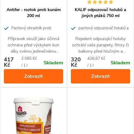
s
p
p
Antifer - roztok proti kunám
KALIF odpuzovač holubů a
r
200 ml
jiných ptáků 750 ml
r
o
Pachový ohradník proti
pachový odpuzovač holubů a
kunám
jiných ptáků
o
Přípravek slouží jako účinná
Repelent odpuzující holuby
d
ochrana před výskytem kun
ochrání vaše parapety, římsy či
d
díky svému jedinečnému
balkony před hlučným a
u
složení.
otravným chováním ptactva.
Měrná
Měrná
417
2 085 Kč
320
426,67 Kč
Skladem
Skladem
u
Hlavními účinnými složkami
Kč
Kč
cena:
cena:
/ 1 l
/ 1 l
k
přípravku KALIF odpuzovač
Zobrazit
Zobrazit
holubů a dalších ptáků jsou
k
t
rostlinné extrakty. Díky
neškodnému složení ho můžete
t
použít kdekoli bez omezení.
ů
ů