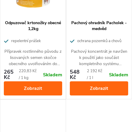
Odpuzovač krtonožky obecné
Pachový ohradník Pacholek -
1,2kg
medvěd
repelentní prášek
ochrana pozemků a chovů
Přípravek rostlinného původu z
Pachový koncentrát je navržen
lisovaných semen skočce
k použití jako součást
obecného uvolňováním do
kompletního systému
půdy vytváří zápach, který
pachového ohradníku pro
Měrná
Měrná
265
220,83 Kč
548
2 192 Kč
Skladem
Skladem
odpuzuje krtonožky, hlodavce,
ochranu proti medvědovi. Proti
Kč
Kč
cena:
cena:
/ 1 kg
/ 1 l
krtky, hraboše i myši.
Ochrání
devastaci včelích úlů, ale chrání
2
Zobrazit
Zobrazit
až 30 m
plochy.
také chlévy a pastviny se stády
koz a ovcí, rodinná obydlí a
tábořiště.