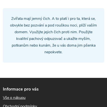
v
l
Zvířata mají jemný čich. A to platí i pro ta, která se,
á
obvykle bez pozvání a pod rouškou noci, plíží vaším
domem. Využijte jejich čich proti nim. Použijte
d
kvalitní pachový odpuzovač a ukažte myším,
a
potkanům nebo kunám, že u vás doma jim pšenka
nepokvete.
c
í
p
Z
r
Informace pro vás
á
v
Vše o nákupu
k
p
Obchodní podmínky