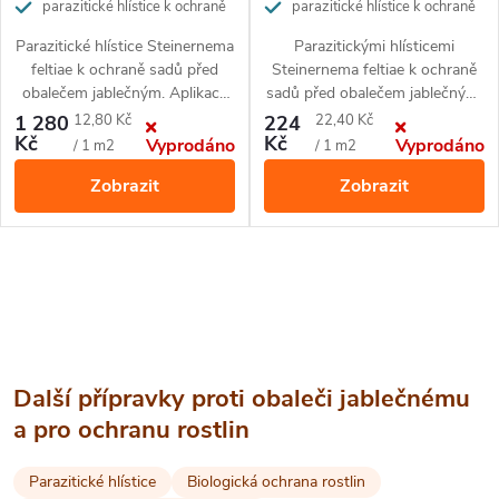
r
o
parazitické hlístice k ochraně
parazitické hlístice k ochraně
sadů
sadů
o
Parazitické hlístice Steinernema
Parazitickými hlísticemi
d
feltiae k ochraně sadů před
Steinernema feltiae k ochraně
d
obalečem jablečným. Aplikace
sadů před obalečem jablečným.
u
těchto mikroskopických
Aplikace těchto
Měrná
Měrná
1 280
12,80 Kč
224
22,40 Kč
u
pomocníků je ekologická,
mikroskopických pomocníků je
Kč
Kč
Vyprodáno
Vyprodáno
cena:
cena:
/ 1 m2
/ 1 m2
k
jednoduchá a velmi účinná.
ekologická
, jednoduchá a
velmi
Zobrazit
Zobrazit
Balení obsahuje 50 milionů
k
účinná
.
Balení obsahuje 10
t
hlístic na 30-50 stromů.
milionů hlístic na cca 7-10
stromů
t
ů
O
ů
v
l
Další přípravky proti obaleči jablečnému
á
a pro ochranu rostlin
d
Parazitické hlístice
Biologická ochrana rostlin