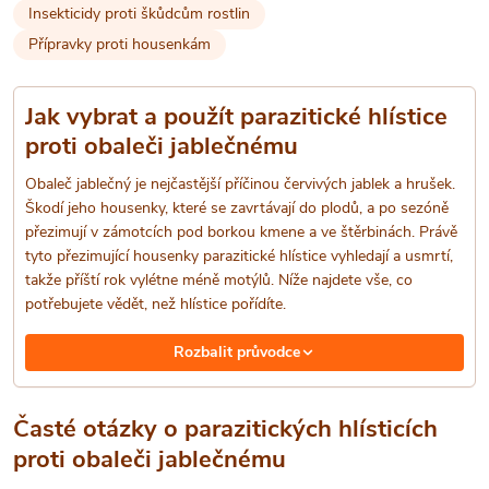
a
Insekticidy proti škůdcům rostlin
Přípravky proti housenkám
c
í
Jak vybrat a použít parazitické hlístice
p
proti obaleči jablečnému
r
Obaleč jablečný je nejčastější příčinou červivých jablek a hrušek.
Škodí jeho housenky, které se zavrtávají do plodů, a po sezóně
v
přezimují v zámotcích pod borkou kmene a ve štěrbinách. Právě
tyto přezimující housenky parazitické hlístice vyhledají a usmrtí,
k
takže příští rok vylétne méně motýlů. Níže najdete vše, co
potřebujete vědět, než hlístice pořídíte.
y
Rozbalit průvodce
v
ý
Časté otázky o parazitických hlísticích
p
proti obaleči jablečnému