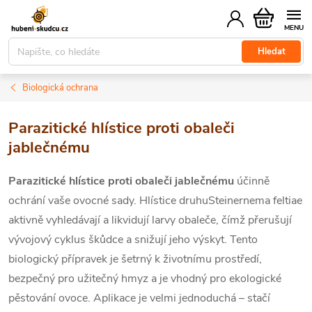
Přejít
Nákupní
na
košík
obsah
Hledat
Biologická ochrana
Parazitické hlístice proti obaleči
jablečnému
Parazitické hlístice proti obaleči jablečnému
účinně
ochrání vaše ovocné sady. Hlístice druhu
Steinernema feltiae
aktivně vyhledávají a likvidují larvy obaleče, čímž přerušují
vývojový cyklus škůdce a snižují jeho výskyt. Tento
biologický přípravek je šetrný k životnímu prostředí,
bezpečný pro užitečný hmyz a je vhodný pro ekologické
pěstování ovoce. Aplikace je velmi jednoduchá – stačí