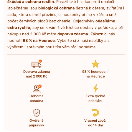
škůdců a ochranu rostlin
. Parazitické hlístice proti obaleči
jablečnému jsou
biologická ochrana
šetrná k dětem, zvířatům i
sadu, která usmrtí přezimující housenky přímo v kůře a sníží
počet červivých plodů bez chemie. Objednávky
odesíláme
extra rychle
, aby se k vám živé hlístice dostaly v pořádku, a při
nákupu nad 2 000 Kč máte
dopravu zdarma
. Zákazníci nás
hodnotí
98 % na Heurece
. Vyberte si z naší nabídky a s
výběrem i správným použitím vám rádi poradíme.
Doprava zdarma
98 % hodnocení
nad 2 000 Kč
na Heurece
Odborná
Extra rychlé
poradna
odeslání
Ověřené
Vrácení zboží
přípravky
do 14 dní