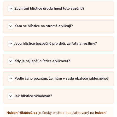
i
Zachrání hlístice úrodu hned tuto sezónu?
s
u
Kam se hlístice na stromě aplikují?
Jsou hlístice bezpečné pro děti, zvířata a rostliny?
Kdy je nejlepší hlístice aplikovat?
Podle čeho poznám, že mám v sadu obaleče jablečného?
Jak hlístice skladovat?
Hubení-škůdců.cz
je český e-shop specializovaný na
hubení