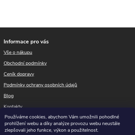
Z
Informace pro vás
á
Vše o nákupu
p
Obchodní podmínky
a
Ceník dopravy
t
Podmínky ochrany osobních údajů
Blog
í
Kontakty
Používáme cookies, abychom Vám umožnili pohodlné
Dotazy k objednávkám
prohlížení webu a díky analýze provozu webu neustále
info@hubeni-skudcu.cz
zlepšovali jeho funkce, výkon a použitelnost.