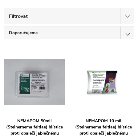
Filtrovat
Ř
Doporučujeme
a
Nejlevnější
V
z
Nejdražší
ý
Nejprodávanější
e
p
Abecedně
n
i
í
s
p
p
NEMAPOM 50mil
NEMAPOM 10 mil
r
(Steinernema feltiae) hlístice
(Steinernema feltiae) hlístice
proti obaleči jablečnému
proti obaleči jablečnému