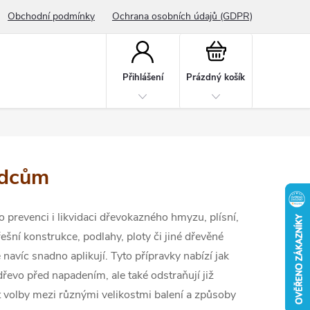
Obchodní podmínky
Ochrana osobních údajů (GDPR)
Nákupní
košík
Přihlášení
Prázdný košík
ůdcům
o prevenci i likvidaci dřevokazného hmyzu, plísní,
ní konstrukce, podlahy, ploty či jiné dřevěné
navíc snadno aplikují. Tyto přípravky nabízí jak
dřevo před napadením, ale také odstraňují již
t volby mezi různými velikostmi balení a způsoby