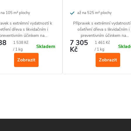
 na 105 m² plochy
až na 525 m² plochy
ravek s extrémní vydatností k
Přípravek s extrémní vydatností
etření dřeva s likvidačním i
ošetření dřeva s likvidačním i
preventivním účinkem na
preventivním účinkem na
38
7 305
evokazný hmyz a jeho larvy
dřevokazný hmyz a jeho larvy
Měrná
Měrná
1 538 Kč
1 461 Kč
Skladem
Skla
(červotoč, tesařík aj.) a s
Kč
(červotoč, tesařík aj.) a s
cena:
cena:
/ 1 kg
/ 1 kg
reventivním účinkem proti
preventivním účinkem proti
Zobrazit
Zobrazit
řevokazným houbám (např.
dřevokazným houbám (
např.
omorka). Zajišťuje komplexní
dřevomorka
). Zajišťuje komplex
hranu starého i napadeného
ochranu starého i napadenéh
dřeva.
dřeva.