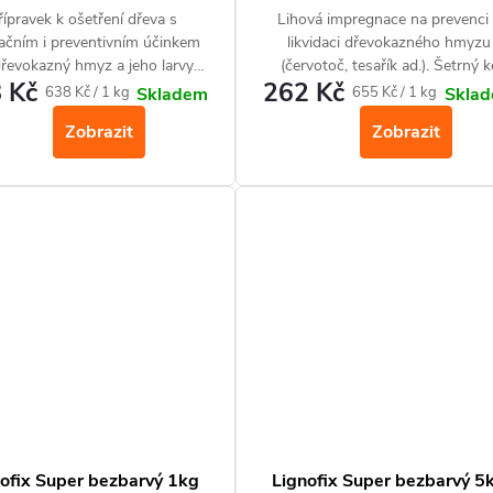
řípravek k ošetření dřeva s
Lihová impregnace na prevenci
dačním i preventivním účinkem
likvidaci dřevokazného hmyzu
řevokazný hmyz a jeho larvy
(červotoč, tesařík ad.). Šetrný k
 Kč
262 Kč
(červotoč, tesařík aj.).
dřevu, vhodný i pro historické dř
Měrná
Měrná
638 Kč / 1 kg
655 Kč / 1 kg
Skladem
Skla
Přípravek je v aplikační formě 
cena:
cena:
Zobrazit
Zobrazit
neředí se.
ofix Super bezbarvý 1kg
Lignofix Super bezbarvý 5