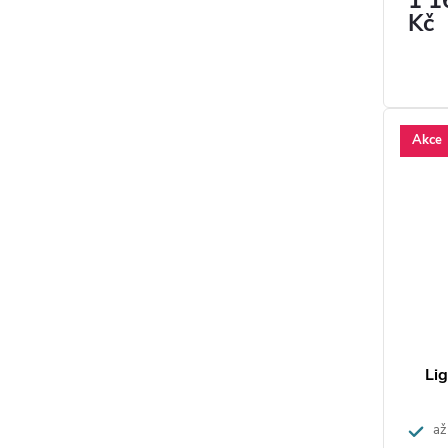
1 1
Kč
Akce
Lig
až