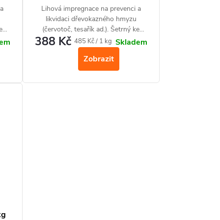
 a
Lihová impregnace na prevenci a
likvidaci dřevokazného hmyzu
e
(červotoč, tesařík ad.). Šetrný ke
388 Kč
evo.
dřevu, vhodný i pro historické dřevo.
Měrná
485 Kč / 1 kg
dem
Skladem
–
Přípravek je v aplikační formě –
cena:
Zobrazit
neředí se.
kg