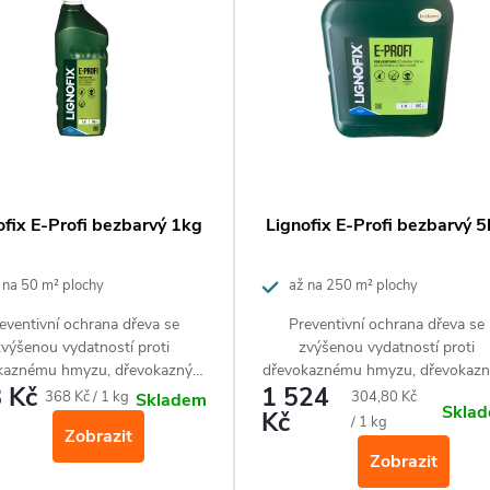
ofix E-Profi bezbarvý 1kg
Lignofix E-Profi bezbarvý 
 na 50 m² plochy
až na 250 m² plochy
eventivní ochrana dřeva se
Preventivní ochrana dřeva se
zvýšenou vydatností proti
zvýšenou vydatností proti
kaznému hmyzu, dřevokazným
dřevokaznému hmyzu, dřevokaz
 Kč
1 524
dřevozbarvujícím houbám a
a dřevozbarvujícím houbám a
Měrná
Měrná
368 Kč / 1 kg
304,80 Kč
Skladem
Skla
plísním.
Kč
plísním.
cena:
cena:
/ 1 kg
Zobrazit
Zobrazit