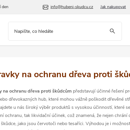
í den
info@hubeni-skudcu.cz
Jak nakupovat
ravky na ochranu dřeva proti šk
y na ochranu dřeva proti škůdcům
představují účinné řešení pr
ebo dřevokazných hub, které mohou vážně poškodit dřevěné střeš
ajdete u nás široký výběr produktů s vysokou účinností, které se 
ní ochranu, tak likvidační účinek, což znamená, že nejen chrání 
škůdce, jako jsou červotoči nebo tesaříci. Výhodou je i možnos