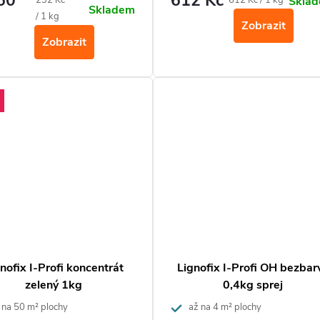
60
612 Kč
Skla
Skladem
plísním.
cena:
cena:
/ 1 kg
Zobrazit
Zobrazit
nofix I-Profi koncentrát
Lignofix I-Profi OH bezbar
zelený 1kg
0,4kg sprej
 na 50 m² plochy
až na 4 m² plochy