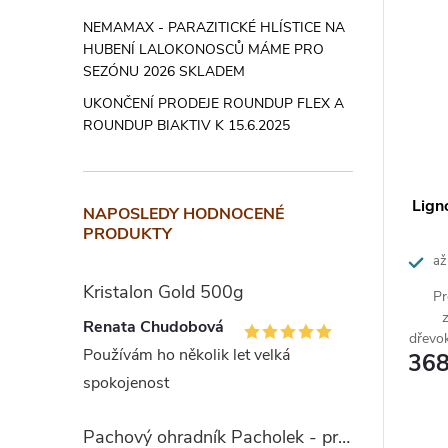
r
p
NEMAMAX - PARAZITICKÉ HLÍSTICE NA
HUBENÍ LALOKONOSCŮ MÁME PRO
o
i
SEZÓNU 2026 SKLADEM
d
s
UKONČENÍ PRODEJE ROUNDUP FLEX A
ROUNDUP BIAKTIV K 15.6.2025
u
p
k
r
Lign
NAPOSLEDY HODNOCENÉ
t
o
PRODUKTY
ů
d
až
Kristalon Gold 500g
Pr
u
Renata Chudobová
k
dřevo
Používám ho několik let velká
368
a 
t
spokojenost
ů
Pachový ohradník Pacholek - proti vysoké zvěři