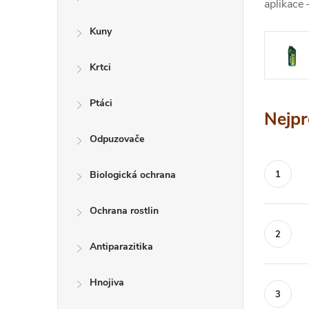
a
aplikace 
n
Kuny
n
Krtci
í
p
Ptáci
Nejpr
a
Odpuzovače
n
Biologická ochrana
e
l
Ochrana rostlin
Antiparazitika
Hnojiva