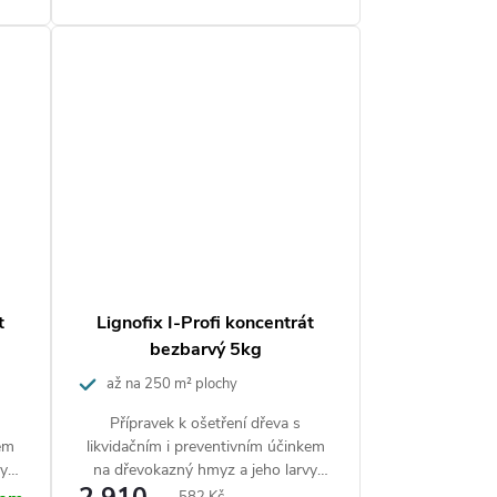
t
Lignofix I-Profi koncentrát
bezbarvý 5kg
až na 250 m² plochy
Přípravek k ošetření dřeva s
kem
likvidačním i preventivním účinkem
vy
na dřevokazný hmyz a jeho larvy
(červotoč, tesařík aj.).
Měrná
582 Kč