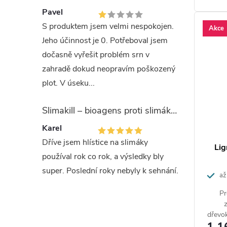
Pavel
S produktem jsem velmi nespokojen.
Akce
Jeho účinnost je 0. Potřeboval jsem
dočasně vyřešit problém srn v
zahradě dokud neopravím poškozený
plot. V úseku...
Slimakill – bioagens proti slimákům (12 mil.)
Karel
Dříve jsem hlístice na slimáky
Lig
používal rok co rok, a výsledky bly
super. Poslední roky nebyly k sehnání.
až
Pr
dřevo
a 