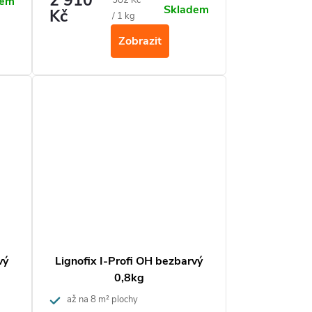
2 910
dem
Skladem
Kč
cena:
/ 1 kg
Zobrazit
vý
Lignofix I-Profi OH bezbarvý
0,8kg
až na 8 m² plochy