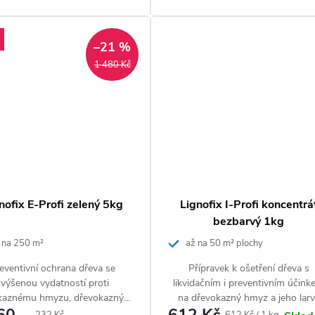
–21 %
1 480 Kč
nofix E-Profi zelený 5kg
Lignofix I-Profi koncentrá
bezbarvý 1kg
 na 250 m²
až na 50 m² plochy
eventivní ochrana dřeva se
Přípravek k ošetření dřeva s
zvýšenou vydatností proti
likvidačním i preventivním účin
kaznému hmyzu, dřevokazným
na dřevokazný hmyz a jeho lar
dřevozbarvujícím houbám a
(červotoč, tesařík aj.).
Měrná
Měrná
232 Kč
612 Kč / 1 kg