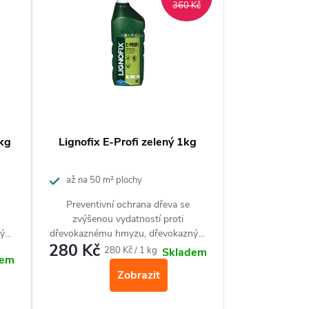
360 Kč
5kg
Lignofix E-Profi zelený 1kg
až na 50 m² plochy
Preventivní ochrana dřeva se
zvýšenou vydatností proti
ným
dřevokaznému hmyzu, dřevokazným
280 Kč
a dřevozbarvujícím houbám a
Měrná
280 Kč / 1 kg
Skladem
dem
plísním.
cena:
Zobrazit