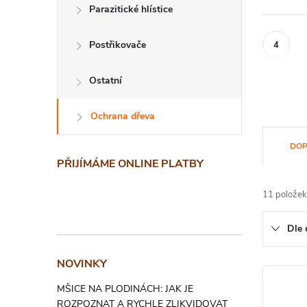
Parazitické hlístice
Postřikovače
Ostatní
Ochrana dřeva
Ř
DOP
a
PŘIJÍMÁME ONLINE PLATBY
z
11
položek
e
Dle 
n
NOVINKY
í
V
MŠICE NA PLODINÁCH: JAK JE
p
ý
ROZPOZNAT A RYCHLE ZLIKVIDOVAT