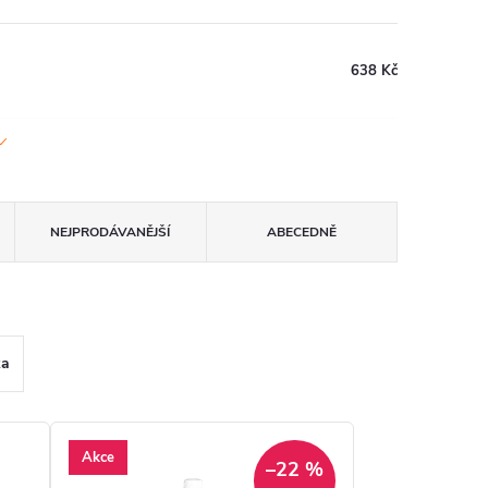
638 Kč
NEJPRODÁVANĚJŠÍ
ABECEDNĚ
ka
Akce
–22 %