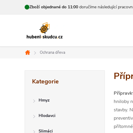
Přejít
Zboží objednané do 11:00
doručíme následující pracovn
na
obsah
Ochrana dřeva
Domů
P
Příp
Přeskočit
Kategorie
kategorie
o
Přípravk
s
Hmyz
hniloby n
t
stavby. N
Hlodavci
preventiv
r
přítomné 
Slimáci