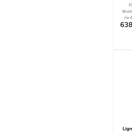
P
likvi
na d
638
Lign