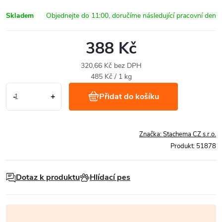
Skladem
388 Kč
320,66 Kč bez DPH
Měrná
485 Kč / 1 kg
cena:
Přidat do košíku
Značka:
Stachema CZ s.r.o.
Produkt:
51878
Dotaz k produktu
Hlídací pes