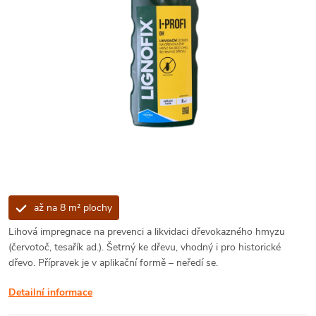
až na 8 m² plochy
Lihová impregnace na prevenci a likvidaci dřevokazného hmyzu
(červotoč, tesařík ad.). Šetrný ke dřevu, vhodný i pro historické
dřevo. Přípravek je v aplikační formě – neředí se.
Detailní informace