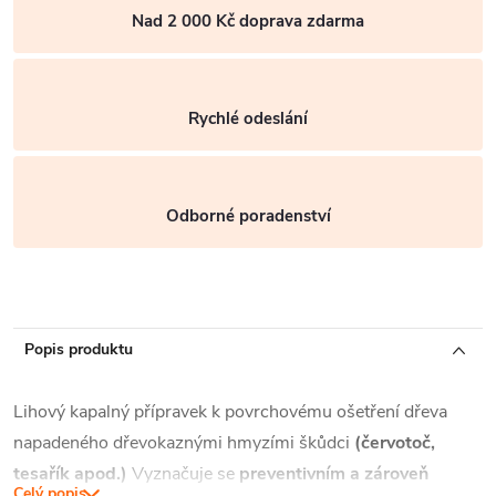
Nad 2 000 Kč doprava zdarma
Rychlé odeslání
Odborné poradenství
Popis produktu
Lihový kapalný přípravek k povrchovému ošetření dřeva
napadeného dřevokaznými hmyzími škůdci
(červotoč,
tesařík apod.)
Vyznačuje se
preventivním a zároveň
Celý popis