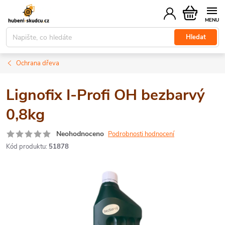
Přejít
Nákupní
na
košík
obsah
Hledat
Ochrana dřeva
Lignofix I-Profi OH bezbarvý
0,8kg
Neohodnoceno
Podrobnosti hodnocení
Kód produktu:
51878