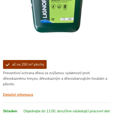
až na 250 m² plochy
Preventivní ochrana dřeva se zvýšenou vydatností proti
dřevokaznému hmyzu, dřevokazným a dřevozbarvujícím houbám a
plísním.
Detailní informace
Skladem