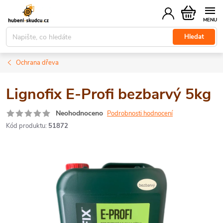
Přejít
Nákupní
na
košík
obsah
Hledat
Ochrana dřeva
Lignofix E-Profi bezbarvý 5kg
Neohodnoceno
Podrobnosti hodnocení
Kód produktu:
51872