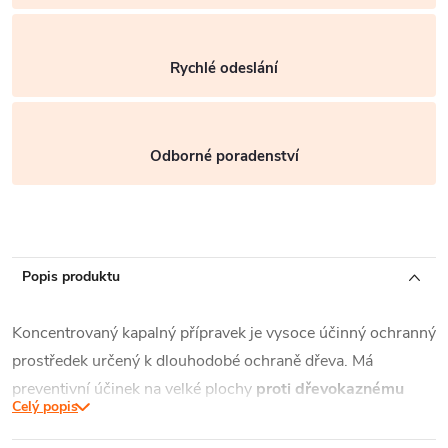
Rychlé odeslání
Odborné poradenství
Popis produktu
Koncentrovaný kapalný přípravek je vysoce účinný ochranný
prostředek určený k dlouhodobé ochraně dřeva. Má
preventivní účinek na velké plochy
proti dřevokaznému
Celý popis
hmyzu
(např. červotoč, tesařík),
dřevokazným houbám
(např. dřevomorka domácí),
dřevozbarvujícím houbám a