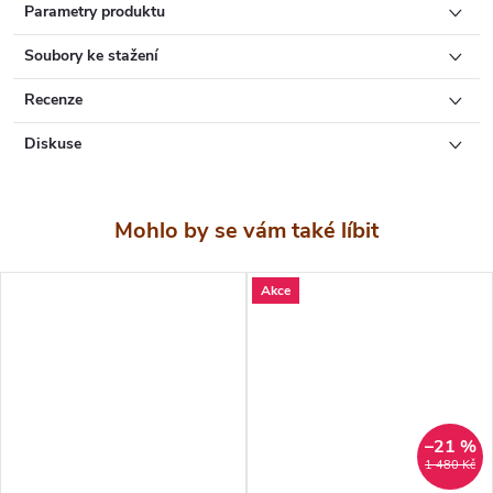
Parametry produktu
plísním
.
Soubory ke stažení
Tento přípravek je ideální k povrchové impregnaci dřeva
Recenze
pro venkovní i vnitřní použití:
Diskuse
v interiérech - např. střešní konstrukce, podlahy
v exteriérech bez přímého a trvalého kontaktu se zemí
- např. střešní podbití, dřevěné stavby, ploty
v exteriérech k ochraně zdiva a omítek proti prorůstání
Akce
dřevokaznými houbami
Výhody produktu
Odolnost - vhodný pro použití jak v interiéru, tak
–21 %
exteriéru, odolává povětrnostním vlivům a zaručuje
1 480 Kč