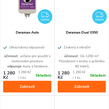
ZDARMA
Z
ZDARMA
ZDARMA
Deramax-Auto
Deramax-Dual 0350
Ultrazvukový odpuzovač‐
Zvukový a vibrační
plašič kun a hlodavců do auta
odpuzovač krtků, hryzců a hadů
účinnost:
určeno pro použití v
účinnost:
Do 1200 m².
motorovém prostoru
Působnost v kruhu o průměru
odpuzuje
: kuny a hlodavce
40 metrů
napájení:
na baterie
(baterie je
odpuzuje
: Krtci, hryzci, hraboši,
Měrná
Měrná
1 280
1 280 Kč
1 280
1 280 Kč
Skladem
Skladem
potřeba dokoupit zvlášť)
rejsci, hadi.
Kč
Kč
cena:
cena:
/ 1 ks
/ 1 ks
napájení:
na baterie
Zobrazit
Zobrazit
(baterie je potřeba dokoupit
zvlášť)