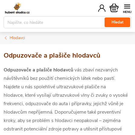
Přejít
Nákupní
na
košík
obsah
Hledat
Hlodavci
Odpuzovače a plašiče hlodavců
Odpuzovače a plašiče hlodavců
vás zbaví nezvaných
návštěvníků bez použití chemických látek nebo pastí.
Najdete u nás spolehlivé ultrazvukové plašiče na
hlodavce,
které vysílají ultrazvukové vlny či zvuky o vysoké
frekvenci, odpuzovače do auta i přípravky, jejichž vůně je
hlodavcům nepříjemná. Doporučujeme také preventivní
kroky, aby se problém s hlodavci neopakoval – zejména
odstranit potenciální zdroje potravy a utěsnit přístupové