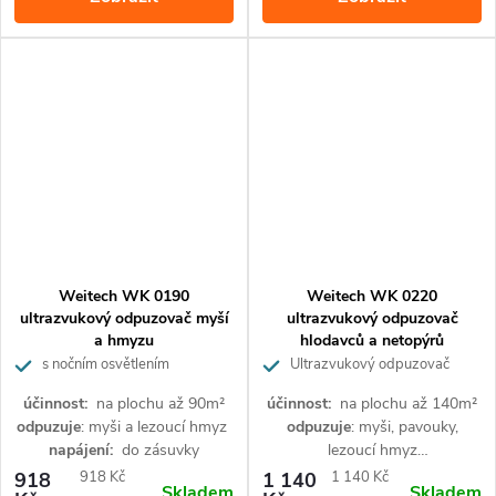
použití k ochraně zahrad, aut,
garáží, okolí popelnic apod.
Učinný bojovník proti celé řadě
zvířat jako jsou krysy, myši, plši,
kuny a jiní hlodavci.
Weitech WK 0190
Weitech WK 0220
ultrazvukový odpuzovač myší
ultrazvukový odpuzovač
a hmyzu
hlodavců a netopýrů
s nočním osvětlením
Ultrazvukový odpuzovač
myší, pavouků a lezoucího hmyzu
účinnost:
na plochu až 90m²
účinnost:
na plochu až 140m²
odpuzuje
: myši a lezoucí hmyz
odpuzuje
: myši, pavouky,
napájení:
do zásuvky
lezoucí hmyz
napájení:
baterie nebo zásuvka
Měrná
Měrná
918
918 Kč
1 140
1 140 Kč
Skladem
Skladem
Ultrazvukový odpuzovač myší,
Velmi účinný plašič myší,