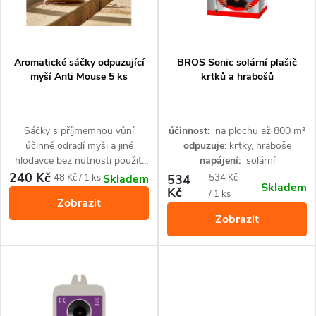
i
í
s
p
p
Aromatické sáčky odpuzující
BROS Sonic solární plašič
r
myší Anti Mouse 5 ks
krtků a hrabošů
r
o
o
Sáčky s příjmemnou vůní
účinnost:
na plochu až 800 m²
d
účinně odradí myši a jiné
odpuzuje
: krtky, hraboše
d
hlodavce bez nutnosti použití
napájení:
solární
u
chemikálie nebo elektronického
240 Kč
Měrná
Měrná
48 Kč / 1 ks
534
534 Kč
Skladem
Skladem
BROS Sonic solární odpuzovač
u
zařízení.
Kč
cena:
cena:
/ 1 ks
k
Zobrazit
krtků a hrabošů funguje na
sluneční energii, používá
Zobrazit
k
t
zvukové vlny a vibrace, aby
odpudil škodlivé hlodavce (
t
krtky, hraboše, apod.)
ů
ů