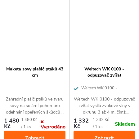
PRODEJI OD 15.5.2022).
Deramax profi je
nejvýkonnějším odpuzovačem
řady Deramax. Před kunami a
hlodavci dokáže ochránit
plochu až 650 m².
Maketa sovy plašič ptáků 43
Weitech WK 0100 -
cm
odpuzovač zvířat
Weitech WK 0100 -
odpuzovač zvířat
Zahradní plašič ptáků ve tvaru
Weitech WK 0100 - odpuzovač
sovy na solární pohon pro
zvířat vysílá zvukové vlny v
odehnání opeřených škůdců a
okruhu 3 až 4 m, čímž
hlodavců. Vydává reailisticý
nechtěným zvířatům
Měrná
Měrná
1 480
1 480 Kč
1 332
1 332 Kč
Skladem
křik, rotuje hlavou a svítí očima.
znepříjemňuje pobyt v
Kč
Kč
Vyprodáno
cena:
cena:
/ 1 ks
/ 1 ks
24 hodinový chod, detekuje
chráněném prostoru a ti se tak
Zobrazit
Zobrazit
pohyb 360°
raději přesunou jinam. Ideální