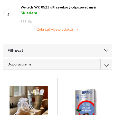
Weitech WK 0523 ultrazvukový odpuzovač myší
Skladem
568 Kč
Zobrazit více produktů
Filtrovat
Ř
Doporučujeme
a
Nejlevnější
V
z
Nejdražší
ý
Nejprodávanější
e
p
Abecedně
n