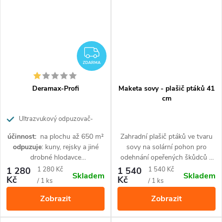
ZDARMA
ZDARMA
Deramax-Profi
Maketa sovy - plašič ptáků 41
cm
Ultrazvukový odpuzovač‐
plašič kun a hlodavců
účinnost:
na plochu až 650 m²
Zahradní plašič ptáků ve tvaru
odpuzuje
: kuny, rejsky a jiné
sovy na solární pohon pro
drobné hlodavce
odehnání opeřených škůdců a
napájení:
ze sítě
(trafo je
hlodavců. Vydává reailisticý křik
Měrná
Měrná
1 280
1 280 Kč
1 540
1 540 Kč
Skladem
Skladem
NOVÁ VERZE PRODUKTU S
potřeba dokoupit zvlášť)
a svítí očima. 24 hodinový
Kč
Kč
cena:
cena:
/ 1 ks
/ 1 ks
NOVÝM DESIGNEM,
chod,
ROZŠÍŘENÝM ÚHLEM
Zobrazit
Zobrazit
ZÁBĚRU A VYŠŠÍ
ODOLNOSTÍ VŮČI VODĚ (V