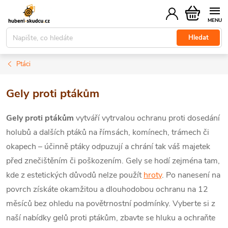
Přejít
Nákupní
na
košík
obsah
Hledat
Ptáci
Gely proti ptákům
Gely proti ptákům
vytváří vytrvalou ochranu proti dosedání
holubů a dalších ptáků na římsách, komínech, trámech či
okapech – účinně ptáky
odpuzují a chrání tak váš majetek
před znečištěním či poškozením. Gely se hodí zejména tam,
kde z estetických důvodů nelze použít
hroty
. Po nanesení na
povrch získáte okamžitou a dlouhodobou ochranu na 12
měsíců bez ohledu na povětrnostní podmínky. Vyberte si z
naší nabídky gelů proti ptákům, zbavte se hluku a ochraňte