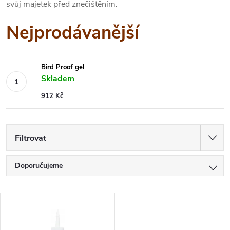
svůj majetek před znečištěním.
Nejprodávanější
Bird Proof gel
Skladem
912 Kč
Filtrovat
Ř
Doporučujeme
a
Nejlevnější
V
z
Nejdražší
ý
Nejprodávanější