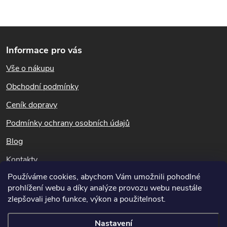
ů
O
měsíců po aplikaci bez ohledu
ů
na počasí.
Z
v
Informace pro vás
l
á
Vše o nákupu
á
p
Obchodní podmínky
d
a
Ceník dopravy
a
t
Podmínky ochrany osobních údajů
c
Blog
í
í
Kontakty
p
Používáme cookies, abychom Vám umožnili pohodlné
Dotazy k objednávkám
prohlížení webu a díky analýze provozu webu neustále
r
info@hubeni-skudcu.cz
zlepšovali jeho funkce, výkon a použitelnost.
v
Nastavení