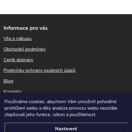
v
k
Z
y
Informace pro vás
á
v
Vše o nákupu
p
ý
Obchodní podmínky
a
p
Ceník dopravy
i
t
Podmínky ochrany osobních údajů
s
Blog
í
Kontakty
u
Používáme cookies, abychom Vám umožnili pohodlné
Dotazy k objednávkám
prohlížení webu a díky analýze provozu webu neustále
info@hubeni-skudcu.cz
zlepšovali jeho funkce, výkon a použitelnost.
Nastavení