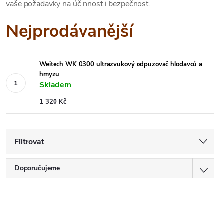
vaše požadavky na účinnost i bezpečnost.
Nejprodávanější
Weitech WK 0300 ultrazvukový odpuzovač hlodavců a
hmyzu
Skladem
1 320 Kč
Filtrovat
Ř
Doporučujeme
a
Nejlevnější
V
z
Nejdražší