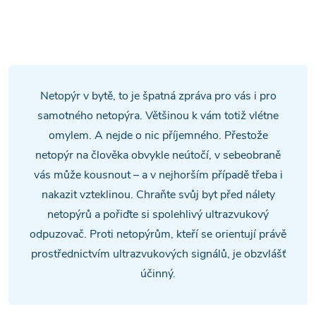
t
místností jako jsou haly, sklady
ů
nebo chlévy. Dosah elektrického
O
ů
2
odpuzovače je až 280m
.
v
l
Netopýr v bytě, to je špatná zpráva pro vás i pro
á
samotného netopýra. Většinou k vám totiž vlétne
omylem. A nejde o nic příjemného. Přestože
d
netopýr na člověka obvykle neútočí, v sebeobraně
a
vás může kousnout – a v nejhorším případě třeba i
nakazit vzteklinou. Chraňte svůj byt před nálety
c
netopýrů a pořiďte si spolehlivý ultrazvukový
í
odpuzovač. Proti netopýrům, kteří se orientují právě
prostřednictvím ultrazvukových signálů, je obzvlášť
p
účinný.
r