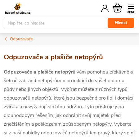
Přejít
Nákupní
na
košík
obsah
Hledat
Odpuzovače
Odpuzovače a plašiče netopýrů
Odpuzovače a plašiče netopýrů
vám pomohou efektivně a
šetrně zabránit netopýrům v pronikání do vašeho domu,
půdy nebo jiných objektů. Vybírat můžete z různých typů
odpuzovačů netopýrů, které jsou bezpečné pro lidi i domácí
zvířata a nevyžadují složitou údržbu. Tyto přístroje jsou
dlouhodobým řešením, jak ochránit svůj majetek před
znečištěním a poškozením způsobeným netopýry. Vyberte
si z naší nabídky odpuzovačů netopýrů ten pravý, který splní