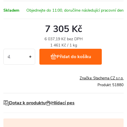
Skladem
7 305 Kč
6 037,19 Kč bez DPH
Měrná
1 461 Kč / 1 kg
cena:
Přidat do košíku
Značka:
Stachema CZ s.r.o.
Produkt:
51880
Dotaz k produktu
Hlídací pes