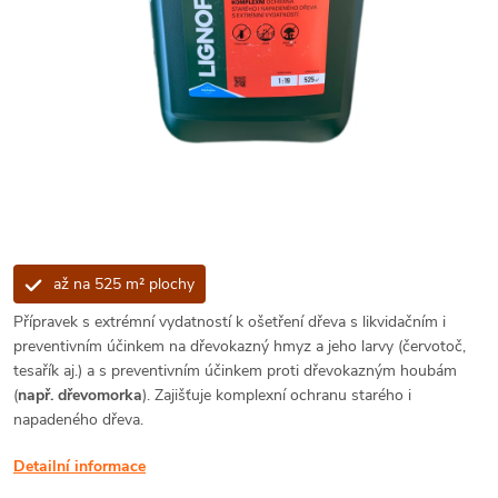
až na 525 m² plochy
Přípravek s extrémní vydatností k ošetření dřeva s likvidačním i
preventivním účinkem na dřevokazný hmyz a jeho larvy (červotoč,
tesařík aj.) a s preventivním účinkem proti dřevokazným houbám
(
např.
dřevomorka
). Zajišťuje komplexní ochranu starého i
napadeného dřeva.
Detailní informace