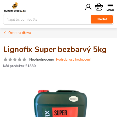
Přejít
Nákupní
na
košík
obsah
Hledat
Ochrana dřeva
Lignofix Super bezbarvý 5kg
Neohodnoceno
Podrobnosti hodnocení
Kód produktu:
51880