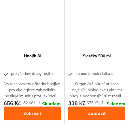
Hnojík 8l
Svlečky 500 ml
pro všechny druhy rostlin
pomocná půdní látka s
obsahem chitinu
Vysoce kvalitní přírodní hnojivo
Organická půdní přísada
pro ekologické zahrádkáře
zvyšující biologickou aktivitu
posiluje imunitu proti škůdcům
půdy a podporující růst rostlin.
a nemocem rostlin.
Přírodní produkt vhodný pro
656 Kč
338 Kč
Měrná
Měrná
82 Kč / 1 l
676 Kč / 1 l
Skladem
Skladem
všechny druhy rostlin.
cena:
cena:
Zobrazit
Zobrazit