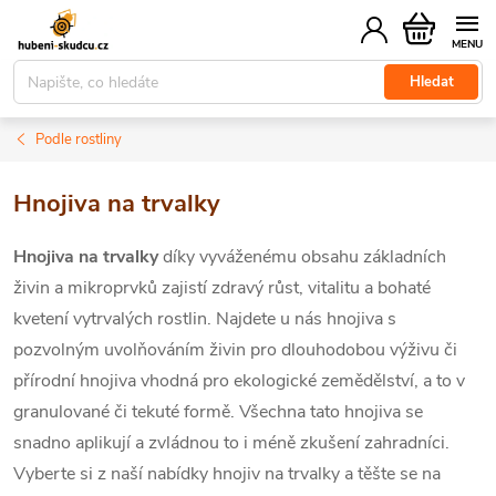
Přejít
Nákupní
na
košík
obsah
Hledat
Podle rostliny
Hnojiva na trvalky
Hnojiva na trvalky
díky vyváženému obsahu základních
živin a mikroprvků zajistí zdravý růst, vitalitu a bohaté
kvetení vytrvalých rostlin. Najdete u nás hnojiva s
pozvolným uvolňováním živin pro dlouhodobou výživu či
přírodní hnojiva vhodná pro ekologické zemědělství, a to v
granulované či tekuté formě. Všechna tato hnojiva se
snadno aplikují a zvládnou to i méně zkušení zahradníci.
Vyberte si z naší nabídky hnojiv na trvalky a těšte se na