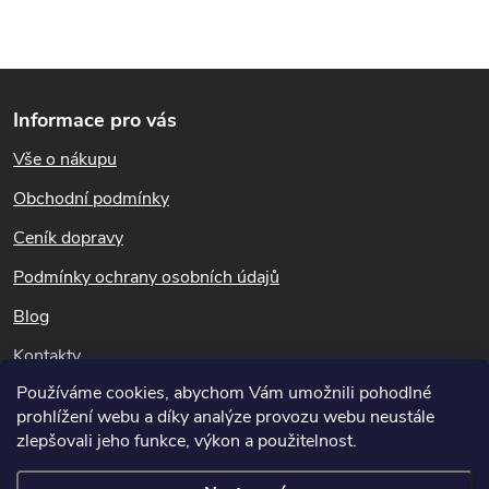
O
Z
v
Informace pro vás
l
á
Vše o nákupu
á
p
Obchodní podmínky
d
a
Ceník dopravy
a
t
Podmínky ochrany osobních údajů
c
Blog
í
í
Kontakty
p
Používáme cookies, abychom Vám umožnili pohodlné
Dotazy k objednávkám
prohlížení webu a díky analýze provozu webu neustále
r
info@hubeni-skudcu.cz
zlepšovali jeho funkce, výkon a použitelnost.
v