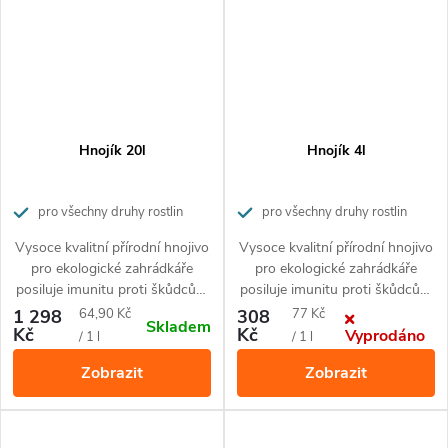
Hnojík 20l
Hnojík 4l
pro všechny druhy rostlin
pro všechny druhy rostlin
Vysoce kvalitní přírodní hnojivo
Vysoce kvalitní přírodní hnojivo
pro ekologické zahrádkáře
pro ekologické zahrádkáře
posiluje imunitu proti škůdcům
posiluje imunitu proti škůdcům
a nemocem rostlin.
a nemocem rostlin.
Měrná
Měrná
1 298
64,90 Kč
308
77 Kč
Skladem
Kč
Kč
Vyprodáno
cena:
cena:
/ 1 l
/ 1 l
Zobrazit
Zobrazit