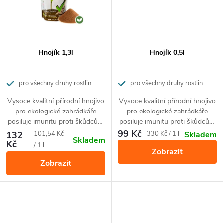
Hnojík 1,3l
Hnojík 0,5l
pro všechny druhy rostlin
pro všechny druhy rostlin
Vysoce kvalitní přírodní hnojivo
Vysoce kvalitní přírodní hnojivo
pro ekologické zahrádkáře
pro ekologické zahrádkáře
posiluje imunitu proti škůdcům
posiluje imunitu proti škůdcům
a nemocem rostlin.
a nemocem rostlin.
99 Kč
Měrná
Měrná
132
101,54 Kč
330 Kč / 1 l
Skladem
Skladem
Kč
cena:
cena:
/ 1 l
Zobrazit
Zobrazit