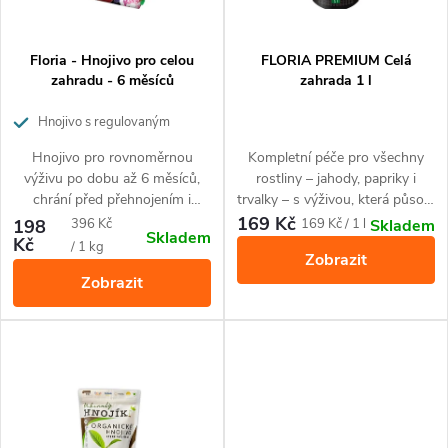
í
s
p
p
Floria - Hnojivo pro celou
FLORIA PREMIUM Celá
r
zahradu - 6 měsíců
zahrada 1 l
r
o
Hnojivo s regulovaným
uvolňováním živin
o
Hnojivo pro rovnoměrnou
Kompletní péče pro všechny
d
výživu po dobu až 6 měsíců,
rostliny – jahody, papriky i
d
chrání před přehnojením i
trvalky – s výživou, která působí
u
nedostatkem živin. Ideální pro
hned i dlouhodobě. Balení 1 l
169 Kč
Měrná
Měrná
198
396 Kč
169 Kč / 1 l
Skladem
Skladem
u
všechny rostliny na terase,
vystačí na celou sezónu (až 100
Kč
cena:
cena:
/ 1 kg
k
Zobrazit
balkóně i v zahradě
litrů zálivky).
Zobrazit
k
t
t
ů
ů