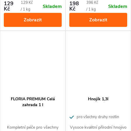
přírodnímu složení je vhodné
nedostatkem živin. Ideální pro
Měrná
Měrná
129
129 Kč
198
396 Kč
Skladem
Skladem
pro ekologické pěstování. Živiny
všechny rostliny na terase,
Kč
Kč
cena:
cena:
/ 1 kg
/ 1 kg
uvolňuje postupně po dobu až
balkóně i v zahradě
Zobrazit
Zobrazit
3 měsíců.
FLORIA PREMIUM Celá
Hnojík 1,3l
zahrada 1 l
pro všechny druhy rostlin
Kompletní péče pro všechny
Vysoce kvalitní přírodní hnojivo