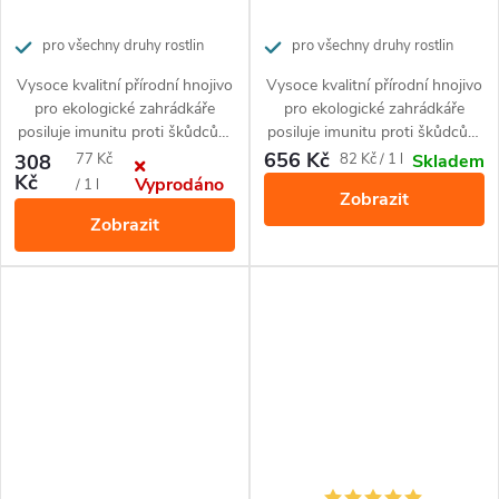
pro všechny druhy rostlin
pro všechny druhy rostlin
Vysoce kvalitní přírodní hnojivo
Vysoce kvalitní přírodní hnojivo
pro ekologické zahrádkáře
pro ekologické zahrádkáře
posiluje imunitu proti škůdcům
posiluje imunitu proti škůdcům
a nemocem rostlin.
a nemocem rostlin.
656 Kč
Měrná
Měrná
308
77 Kč
82 Kč / 1 l
Skladem
Kč
Vyprodáno
cena:
cena:
/ 1 l
Zobrazit
Zobrazit