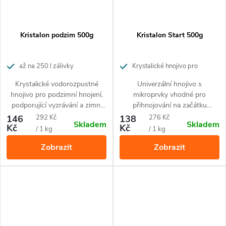
Kristalon podzim 500g
Kristalon Start 500g
až na 250 l zálivky
Krystalické hnojivo pro
rychlejší start rostlin
Krystalické vodorozpustné
Univerzální hnojivo s
hnojivo pro podzimní hnojení,
mikroprvky vhodné pro
podporující vyzrávání a zimní
přihnojování na začátku
odolnost rostlin.
vegetace a v období
Měrná
Měrná
146
292 Kč
138
276 Kč
Skladem
Skladem
intenzivního růstu. Způsobuje
Kč
Kč
cena:
cena:
/ 1 kg
/ 1 kg
nárůst zelené hmoty u
Zobrazit
Zobrazit
pokojových, balkónových i
venkovních zahradních rostlin.
U nekvetoucích rostlin je
použití celoroční.