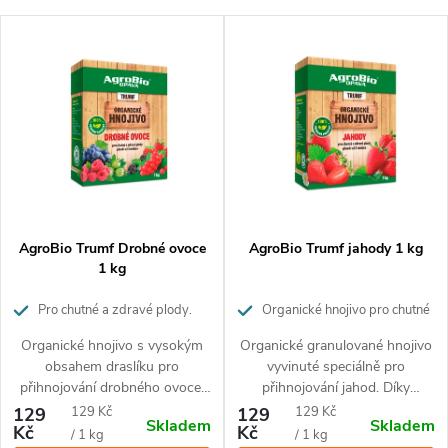
a
Nejlevnější
V
z
Nejdražší
ý
Nejprodávanější
e
p
Abecedně
n
i
í
s
p
p
AgroBio Trumf Drobné ovoce
AgroBio Trumf jahody 1 kg
r
1 kg
r
o
Pro chutné a zdravé plody.
Organické hnojivo pro chutné
Působí až 3 měsíce.
a zdravé jahody. Působí až 3
o
Organické hnojivo s vysokým
Organické granulované hnojivo
d
měsíce.
obsahem draslíku pro
vyvinuté speciálně pro
d
přihnojování drobného ovoce.
přihnojování jahod. Díky
u
Drobné granule uvolňují živiny
přírodnímu složení je vhodné
Měrná
Měrná
129
129 Kč
129
129 Kč
Skladem
Skladem
u
postupně po dobu 3 měsíců.
pro ekologické pěstování. Živiny
Kč
Kč
cena:
cena:
/ 1 kg
/ 1 kg