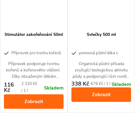
Stimulátor zakořeňování 50ml
Svlečky 500 ml
Přípravek pro tvorbu kořenů
pomocná půdní látka s
a kořenového vlášení s aktivním
obsahem chitinu
Přípravek podporuje tvorbu
Organická půdní přísada
stříbrem
kořenů a kořenového vlášení.
zvyšující biologickou aktivitu
Díky obsaženým látkám
půdy a podporující růst rostlin.
pozitivně ovlivňuje energetický
Přírodní produkt vhodný pro
338 Kč
Měrná
Měrná
116
2 320 Kč
676 Kč / 1 l
Skladem
Skladem
metabolismus rostlin, zvyšuje
všechny druhy rostlin.
Kč
cena:
cena:
/ 1 l
Zobrazit
výkon fotosyntézy a odolnost
Zobrazit
proti nízkým teplotám,
stimuluje bohatý kořenový
systém a zlepšuje příjem živin.
O