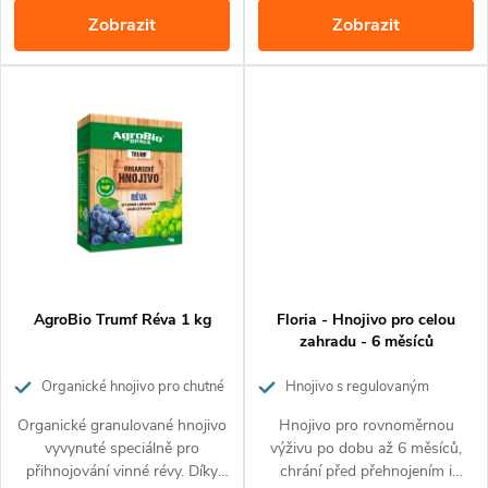
k
Hnojivo obsahuje 100%
uvolňuje postupně po dobu až
Zobrazit
Zobrazit
přírodní suroviny a je vhodné
3 měsíců.
k
t
pro ekologické pěstování.
Hnojivo nezasoluje půdu a
t
nehrozí popálení rostlin.
ů
ů
AgroBio Trumf Réva 1 kg
Floria - Hnojivo pro celou
zahradu - 6 měsíců
Organické hnojivo pro chutné
Hnojivo s regulovaným
a zdravé hrozny. Působí až 3
uvolňováním živin
Organické granulované hnojivo
Hnojivo pro rovnoměrnou
měsíce.
vyvynuté speciálně pro
výživu po dobu až 6 měsíců,
přihnojování vinné révy. Díky
chrání před přehnojením i