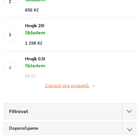
656 Kč
Hnojík 20l
Skladem
1 298 Kč
Hnojík 0,5l
Skladem
99 Kč
Zobrazit více produktů
Filtrovat
Ř
Doporučujeme