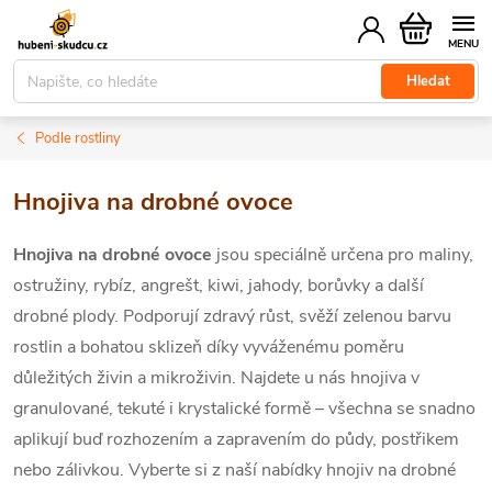
Přejít
Nákupní
na
košík
obsah
Hledat
Podle rostliny
Hnojiva na drobné ovoce
Hnojiva na drobné ovoce
jsou speciálně určena pro maliny,
ostružiny, rybíz, angrešt, kiwi, jahody, borůvky a další
drobné plody. Podporují zdravý růst, svěží zelenou barvu
rostlin a bohatou sklizeň díky vyváženému poměru
důležitých živin a mikroživin. Najdete u nás hnojiva v
granulované, tekuté i krystalické formě – všechna se snadno
aplikují buď rozhozením a zapravením do půdy, postřikem
nebo zálivkou. Vyberte si z naší nabídky hnojiv na drobné