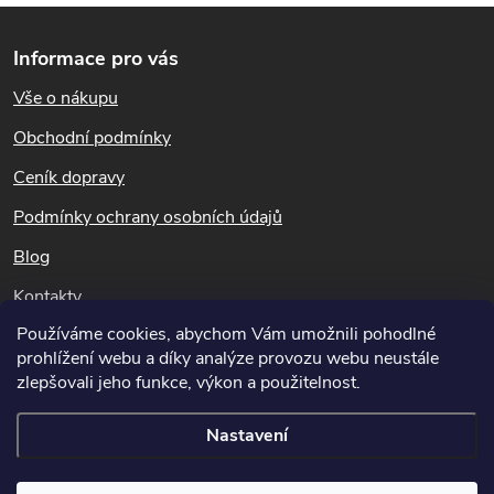
Z
v
Informace pro vás
l
á
Vše o nákupu
á
p
Obchodní podmínky
d
a
Ceník dopravy
a
t
Podmínky ochrany osobních údajů
c
Blog
í
í
Kontakty
p
Používáme cookies, abychom Vám umožnili pohodlné
Dotazy k objednávkám
prohlížení webu a díky analýze provozu webu neustále
r
info@hubeni-skudcu.cz
zlepšovali jeho funkce, výkon a použitelnost.
v
Nastavení
k
Copyright 2026
Hubeni-skudcu.cz
. Všechna práva vyhrazena.
Upravit