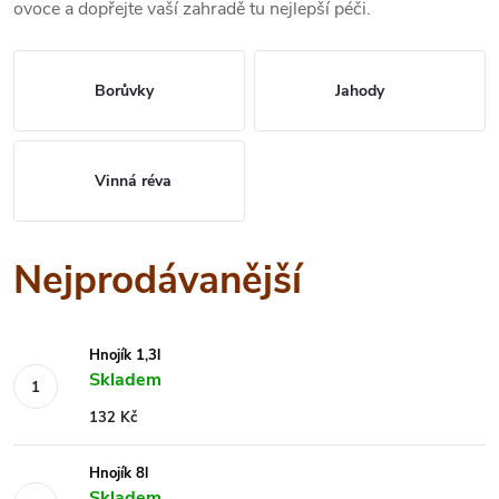
ovoce a dopřejte vaší zahradě tu nejlepší péči.
Borůvky
Jahody
Vinná réva
Nejprodávanější
Hnojík 1,3l
Skladem
132 Kč
Hnojík 8l
Skladem