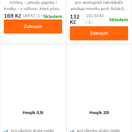
rostliny – jahody, papriky i
pro ekologické zahrádkáře
trvalky – s výživou, která působí
posiluje imunitu proti škůdcům
hned i dlouhodobě. Balení 1 l
a nemocem rostlin.
169 Kč
Měrná
Měrná
169 Kč / 1 l
132
101,54 Kč
Skladem
Skladem
vystačí na celou sezónu (až 100
Kč
cena:
cena:
/ 1 l
Zobrazit
litrů zálivky).
Zobrazit
Hnojík 0,5l
Hnojík 20l
pro všechny druhy rostlin
pro všechny druhy rostlin