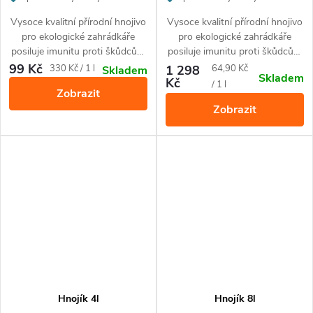
Vysoce kvalitní přírodní hnojivo
Vysoce kvalitní přírodní hnojivo
pro ekologické zahrádkáře
pro ekologické zahrádkáře
posiluje imunitu proti škůdcům
posiluje imunitu proti škůdcům
a nemocem rostlin.
a nemocem rostlin.
99 Kč
Měrná
Měrná
330 Kč / 1 l
1 298
64,90 Kč
Skladem
Skladem
Kč
cena:
cena:
/ 1 l
Zobrazit
Zobrazit
Hnojík 4l
Hnojík 8l