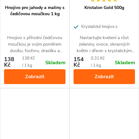
Hnojivo pro jahody a maliny s
Kristalon Gold 500g
čedičovou moučkou 1 kg
Krystalické hnojivo s
univerzálním použitím.
Hnojivo s přírodní čedičovou
Nastartujte kvetení a růst
moučkou je svým poměrem
zeleniny, ovoce, okrasných
dusíku, fosforu, draslíku a
květin i dřevin s krystalickým
železa přizpůsobené pro jahody,
hnojivem Kristalon Gold.
Měrná
Měrná
138
138 Kč
154
0,31 Kč
Skladem
Skladem
maliny a další drobné ovoce.
Hnojivo s moderní recepturou
Kč
Kč
cena:
cena:
/ 1 kg
/ 1 kg
obsahuje unikátní formu
Zobrazit
Zobrazit
fosforu, která je pro rostliny
velmi snadno přijatelná.
Kristalon Gold obsahuje
vyvážený poměr základních
živin N,P, K plus důležité
mikroprvky ve snadno
vstřebatelné formě.