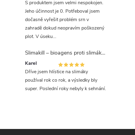
Bale
S produktem jsem velmi nespokojen.
Jeho účinnost je 0. Potřeboval jsem
dočasně vyřešit problém srn v
500 g hn
zahradě dokud neopravím poškozený
plot. V úseku...
Prvn
Slimakill – bioagens proti slimákům (12 mil.)
Pokud se 
Karel
řešit ve 
Dříve jsem hlístice na slimáky
výrobku a
používal rok co rok, a výsledky bly
výrobku 
super. Poslední roky nebyly k sehnání.
Při nadý
zdravotní
lékaře. V
mohou bý
Z
ponechat