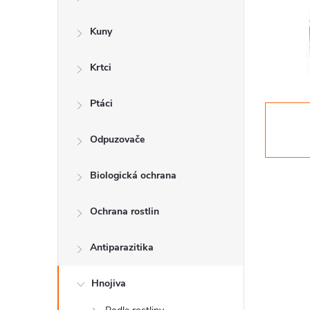
a
n
Kuny
n
Krtci
í
p
Ptáci
a
Odpuzovače
n
Biologická ochrana
e
l
Ochrana rostlin
Antiparazitika
Hnojiva