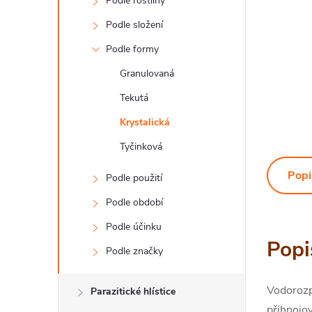
Podle rostliny
Podle složení
Podle formy
Granulovaná
Tekutá
Krystalická
Tyčinková
Popi
Podle použití
Podle období
Podle účinku
Popi
Podle značky
Vodorozpu
Parazitické hlístice
přihnojov