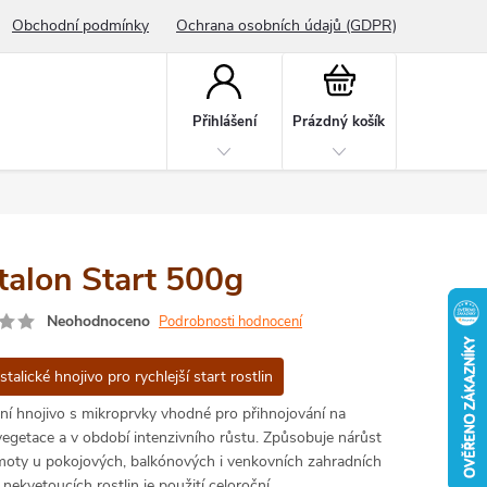
Obchodní podmínky
Ochrana osobních údajů (GDPR)
Nákupní
košík
Přihlášení
Prázdný košík
talon Start 500g
Neohodnoceno
Podrobnosti hodnocení
talické hnojivo pro rychlejší start rostlin
lní hnojivo s mikroprvky vhodné pro přihnojování na
vegetace a v období intenzivního růstu. Způsobuje nárůst
moty u pokojových, balkónových i venkovních zahradních
U nekvetoucích rostlin je použití celoroční.