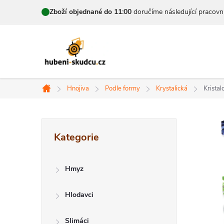
Přejít
Zboží objednané do 11:00
doručíme následující pracovn
na
obsah
Hnojiva
Podle formy
Krystalická
Krista
Domů
P
Přeskočit
Kategorie
kategorie
o
s
Hmyz
t
Hlodavci
r
Slimáci