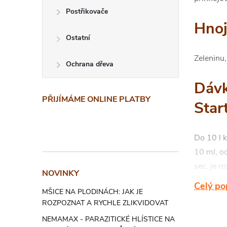
Postřikovače
Hnoj
Ostatní
Zeleninu,
Ochrana dřeva
Dávk
PŘIJÍMÁME ONLINE PLATBY
Star
Do 10 l 
10 ml, od
sec. je r
NOVINKY
provádějt
Celý po
MŠICE NA PLODINÁCH: JAK JE
nasycení 
ROZPOZNAT A RYCHLE ZLIKVIDOVAT
na list f
NEMAMAX - PARAZITICKÉ HLÍSTICE NA
Uvedené d