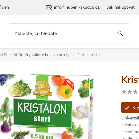
í den
info@hubeni-skudcu.cz
Jak nakupovat
lon Start 500g
Krystalické hnojivo pro rychlejší start rostlin
Kris
Krys
Univerzá
začátku 
zelené h
rostlin. 