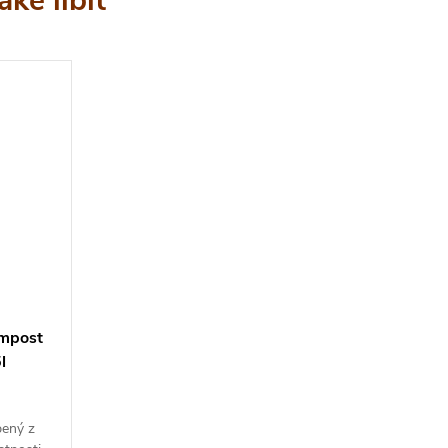
mpost
l
bený z