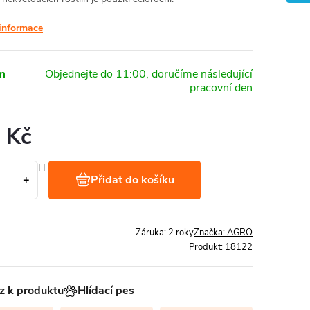
 informace
m
 Kč
Kč bez DPH
Přidat do košíku
 1 kg
Záruka
:
2 roky
Značka:
AGRO
Produkt:
18122
z k produktu
Hlídací pes