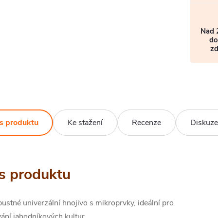
Nad 
do
z
s produktu
Ke stažení
Recenze
Diskuze
s produktu
stné univerzální hnojivo s mikroprvky, ideální pro
ání jahodníkových kultur.