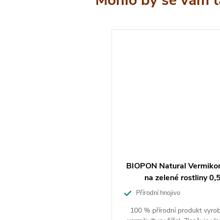
ím stanovení dávky vycházejte z půdní zásoby živin a
ostlin.
ení hnojiva kristalon start
vin N-P-K (19-6-20) + 3 % Mg +7,5 % S +
ky B, Mo, Fe, Cu, Mn, ZnMikroprvky jako rostlinné
“ pro výbornou kondici rostlin.
 použitelnosti hnojiva
talon
BIOPON Natural Vermiko
na zelené rostliny 0,5
vo
= neomezená exspirace produktu v originálním
Přírodní hnojivo
100 % přírodní produkt vyro