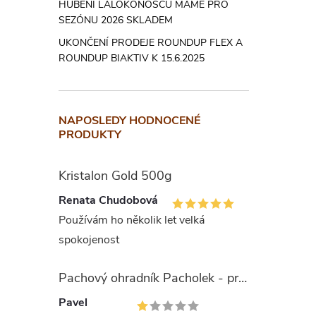
HUBENÍ LALOKONOSCŮ MÁME PRO
konkrétn
SEZÓNU 2026 SKLADEM
potřeby r
UKONČENÍ PRODEJE ROUNDUP FLEX A
ROUNDUP BIAKTIV K 15.6.2025
Slož
Poměr ži
NAPOSLEDY HODNOCENÉ
PRODUKTY
mikroprv
„vitamíny
Kristalon Gold 500g
Doba
Renata Chudobová
kris
Používám ho několik let velká
spokojenost
ES hnoji
Pachový ohradník Pacholek - proti vysoké zvěři
obalu
Pavel