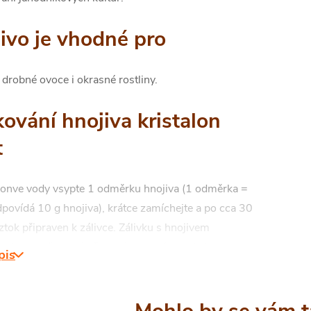
ivo je vhodné pro
 drobné ovoce i okrasné rostliny.
ování hnojiva kristalon
t
konve vody vsypte 1 odměrku hnojiva (1 odměrka =
povídá 10 g hnojiva), krátce zamíchejte a po cca 30
oztok připraven k zálivce. Zálivku s hnojivem
e 1× týdně na mírně vlhký substrát, až do jeho
pis
roztokem. Hnojivo je velmi vhodné též k přihnojování
ormou postřiku. Na list nepřihnojujte na přímém slunci.
ávky vyjadřují orientační potřebu živin, při