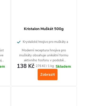
Kristalon Muškát 500g
Krystalické hnojivo pro muškáty a
jiné balkonovky
ůst
Moderní receptura hnojiva pro
 ve
muškáty obsahuje unikátní formu
uje
aktivního fosforu v podobě
138 Kč
aktivátoru kvetení, který Vám zajistí
Měrná
276 Kč / 1 kg
dem
Skladem
é
bohaté závěsy zářivých květů,
cena:
Zobrazit
rostliny jsou zelenější, lépe rostou a
mají vyvinutější kořenou systém.