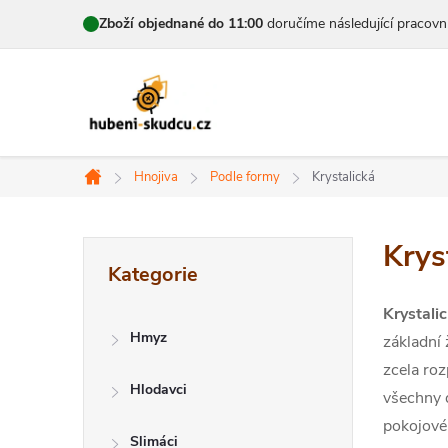
Přejít
Zboží objednané do 11:00
doručíme následující pracovn
na
obsah
Hnojiva
Podle formy
Krystalická
Domů
P
Krys
Přeskočit
Kategorie
kategorie
o
Krystali
s
Hmyz
základní 
t
zcela roz
Hlodavci
všechny d
r
pokojové 
Slimáci