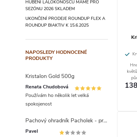
HUBENÍ LALOKONOSCŮ MÁME PRO
SEZÓNU 2026 SKLADEM
UKONČENÍ PRODEJE ROUNDUP FLEX A
ROUNDUP BIAKTIV K 15.6.2025
Kr
NAPOSLEDY HODNOCENÉ
Kry
PRODUKTY
Hno
květů
Kristalon Gold 500g
půd
138
Renata Chudobová
Používám ho několik let velká
spokojenost
Pachový ohradník Pacholek - proti vysoké zvěři
Pavel