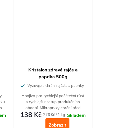
Kristalon zdravé rajče a
paprika 500g
Vyživuje a chrání rajčata a papriky
ky
Hnojivo pro rychlejší počáteční růst
tku
a rychlejší nástup produkčního
ho
období. Mikroprvky chrání před
138 Kč
é
černáním plodů a hnilobou špiček.
Měrná
276 Kč / 1 kg
dem
Skladem
h i
cena:
Zobrazit
 U