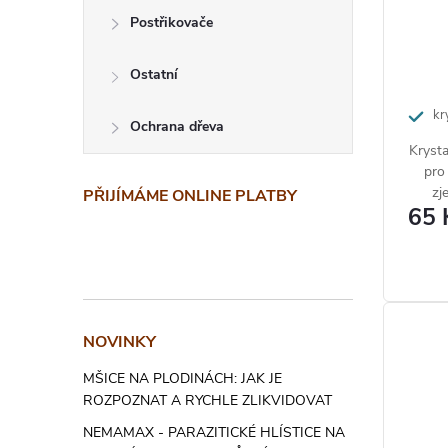
p
Postřikovače
k
r
t
o
Ostatní
ů
d
kry
Ochrana dřeva
žloutnu
Krysta
u
pro
k
zj
PŘIJÍMÁME ONLINE PLATBY
65 
Ned
t
hnědn
je
ů
Podpo
pro 
NOVINKY
MŠICE NA PLODINÁCH: JAK JE
ROZPOZNAT A RYCHLE ZLIKVIDOVAT
NEMAMAX - PARAZITICKÉ HLÍSTICE NA