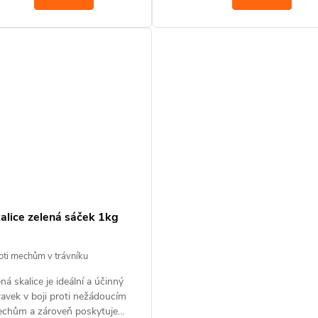
nekvetoucích rostlin je použití
celoroční.
alice zelená sáček 1kg
oti mechům v trávníku
ná skalice je ideální a účinný
ravek v boji proti nežádoucím
chům a zároveň poskytuje