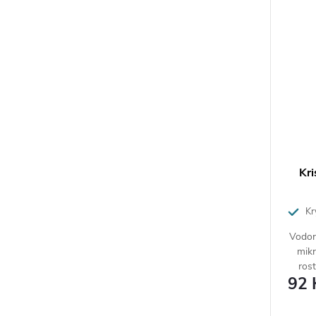
Kri
Kry
rostlin
Vodor
mikr
rost
92 
Pra
bal