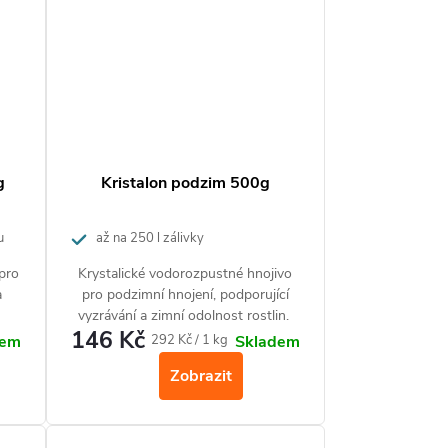
g
Kristalon podzim 500g
u
až na 250 l zálivky
 pro
Krystalické vodorozpustné hnojivo
a
pro podzimní hnojení, podporující
vyzrávání a zimní odolnost rostlin.
146 Kč
ích
Měrná
292 Kč / 1 kg
dem
Skladem
cena:
Zobrazit