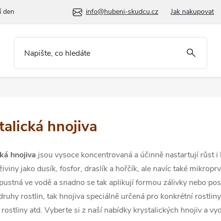
í den
info@hubeni-skudcu.cz
Jak nakupovat
talická hnojiva
cká hnojiva
jsou vysoce koncentrovaná a účinně nastartují růst i 
živiny jako
dusík, fosfor, draslík a hořčík, ale navíc také mikrop
pustná ve vodě a snadno se tak aplikují formou zálivky nebo post
ruhy rostlin, tak hnojiva speciálně určená pro konkrétní rostliny
rostliny atd. Vyberte si z naší nabídky krystalických hnojiv a v