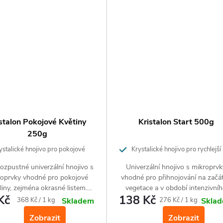
stalon Pokojové Květiny
Kristalon Start 500g
250g
stalické hnojivo pro pokojové
Krystalické hnojivo pro rychlejší
y
start rostlin
ozpustné univerzální hnojivo s
Univerzální hnojivo s mikroprv
oprvky vhodné pro pokojové
vhodné pro přihnojování na začá
liny, zejména okrasné listem.
vegetace a v období intenzivní
Kč
138 Kč
ktické a zároveň ekonomické
růstu. Způsobuje nárůst zelen
Měrná
Měrná
368 Kč / 1 kg
276 Kč / 1 kg
Skladem
Skla
ení rychle účinného hnojiva.
hmoty u pokojových, balkónovýc
cena:
cena:
Zobrazit
Zobrazit
venkovních zahradních rostlin.