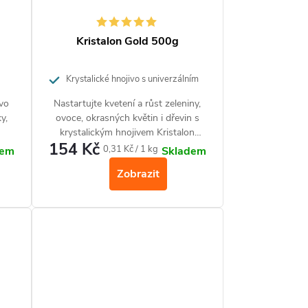
Kristalon Gold 500g
Krystalické hnojivo s univerzálním
použitím.
ivo
Nastartujte kvetení a růst zeleniny,
y,
ovoce, okrasných květin i dřevin s
krystalickým hnojivem Kristalon
154 Kč
Gold. Hnojivo s moderní recepturou
Měrná
0,31 Kč / 1 kg
dem
Skladem
y,
obsahuje unikátní formu fosforu,
cena:
Zobrazit
která je pro rostliny velmi snadno
přijatelná. Kristalon Gold obsahuje
vyvážený poměr základních živin
N,P, K plus důležité mikroprvky ve
snadno vstřebatelné formě.