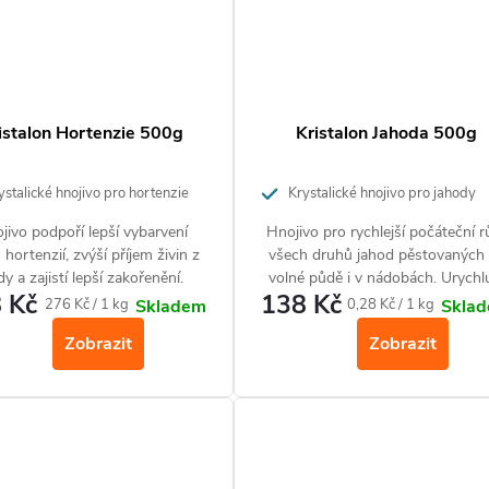
istalon Hortenzie 500g
Kristalon Jahoda 500g
stalické hnojivo pro hortenzie
Krystalické hnojivo pro jahody
jivo podpoří lepší vybarvení
Hnojivo pro rychlejší počáteční r
 hortenzií, zvýší příjem živin z
všech druhů jahod pěstovaných
y a zajistí lepší zakořenění.
volné půdě i v nádobách. Urychl
 Kč
138 Kč
nástup produkčního období a
Měrná
Měrná
276 Kč / 1 kg
0,28 Kč / 1 kg
Skladem
Skla
výsledkem jsou velké a šťavnat
cena:
cena:
Zobrazit
Zobrazit
plody.