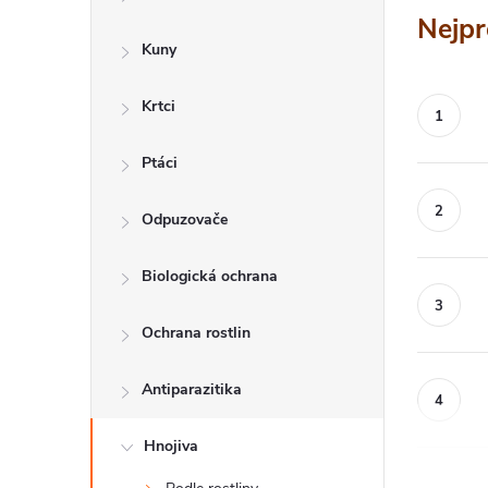
a
Nejpr
n
Kuny
n
Krtci
í
p
Ptáci
a
Odpuzovače
n
Biologická ochrana
e
l
Ochrana rostlin
Antiparazitika
Hnojiva