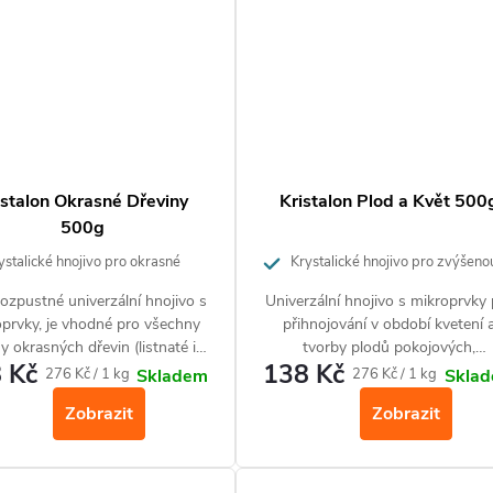
istalon Okrasné Dřeviny
Kristalon Plod a Květ 500
500g
stalické hnojivo pro okrasné
Krystalické hnojivo pro zvýšeno
y
tvorbu květů a plodů
ozpustné univerzální hnojivo s
Univerzální hnojivo s mikroprvky
prvky, je vhodné pro všechny
přihnojování v období kvetení 
y okrasných dřevin (listnaté i
tvorby plodů pokojových,
 Kč
138 Kč
čnaté), keře i růže. Používá se v
balkónových i ostatních venkovn
Měrná
Měrná
276 Kč / 1 kg
276 Kč / 1 kg
Skladem
Skla
období vegetace.
rostlin. Zajistí lepší kvalitu a
cena:
cena:
Zobrazit
Zobrazit
vybarvení plodů a květů.