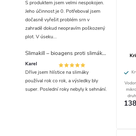
S produktem jsem velmi nespokojen.
Jeho účinnost je 0. Potřeboval jsem
dočasně vyřešit problém srn v
zahradě dokud neopravím poškozený
plot. V úseku...
Slimakill – bioagens proti slimákům (12 mil.)
Kr
Karel
Dříve jsem hlístice na slimáky
Kry
dřevin
používal rok co rok, a výsledky bly
Vodor
super. Poslední roky nebyly k sehnání.
mikro
druh
138
jehli