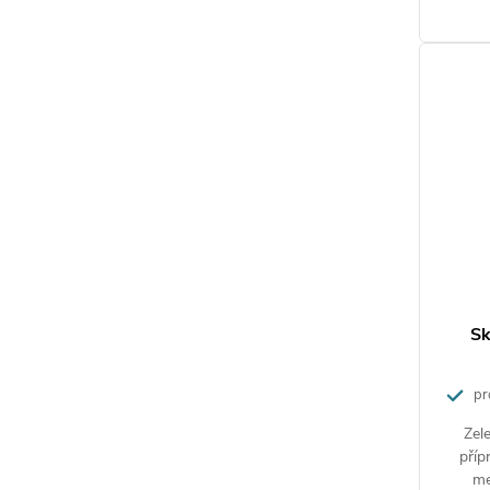
Sk
pr
Zele
příp
me