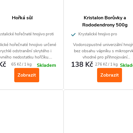
Hořká sůl
Kristalon Borůvky a
Rododendrony 500g
stalické hořečnaté hnojivo proti
Krystalické hnojivo pro
tí listů a hnědnutí jehlic
jahkyselomilné rostliny
lické hořečnaté hnojivo určené
Vodorozpustné univerzální hnoj
 rychlé odstranění skrytého i
bez obsahu vápníku s mikroprvk
evného nedostatku hořčíku.
vhodné pro přihnojování
Kč
138 Kč
ostatek hořčíku se projevuje
kyselomilných rostlin (azalky,
Měrná
Měrná
65 Kč / 1 kg
276 Kč / 1 kg
Skladem
Skla
utím a zvýšeným opadáváním
rododendrony, kanadské borůvk
cena:
cena:
Zobrazit
Zobrazit
hličí nebo žloutnutím listů.
vřesovištní rostliny).
ruje tvorbu plodů. Je vhodné
všechny rostliny na zahradě.