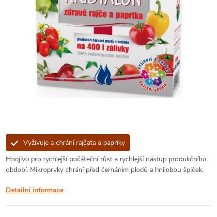
Vyživuje a chrání rajčata a papriky
Hnojivo pro rychlejší počáteční růst a rychlejší nástup produkčního
období. Mikroprvky chrání před černáním plodů a hnilobou špiček.
Detailní informace