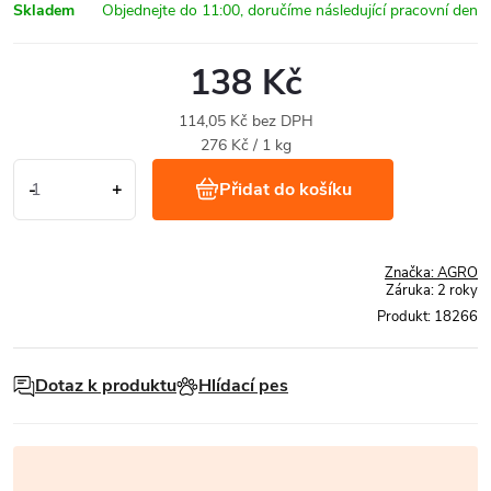
Skladem
138 Kč
114,05 Kč bez DPH
Měrná
276 Kč / 1 kg
cena:
Přidat do košíku
Značka:
AGRO
Záruka
:
2 roky
Produkt:
18266
Dotaz k produktu
Hlídací pes