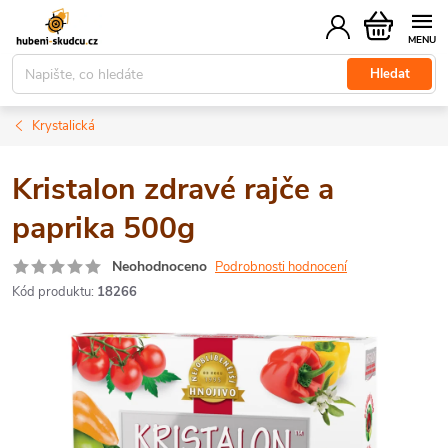
Přejít
Nákupní
na
košík
obsah
Hledat
Krystalická
Kristalon zdravé rajče a
paprika 500g
Neohodnoceno
Podrobnosti hodnocení
Kód produktu:
18266