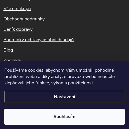
á
Vše o nákupu
Doba použitelnosti
p
Obchodní podmínky
hnojiva kristalon
a
Ceník dopravy
t
Podmínky ochrany osobních údajů
ES hnojivo
= neomezená exspirace produktu v originálním
Blog
í
obalu
Kontakty
Balení
Používáme cookies, abychom Vám umožnili pohodlné
Dotazy k objednávkám
prohlížení webu a díky analýze provozu webu neustále
info@hubeni-skudcu.cz
zlepšovali jeho funkce, výkon a použitelnost.
500 g hnojiva v HDPE sáčku. baleno v kartonové
Nastavení
krabičce.obsah hnojiva 300 g + obsah vápníku 200 g
Copyright 2026
Hubeni-skudcu.cz
. Všechna práva vyhrazena.
Upravit
První pomoc při zasažení
Souhlasím
nastavení cookies
Vytvořil Shoptet