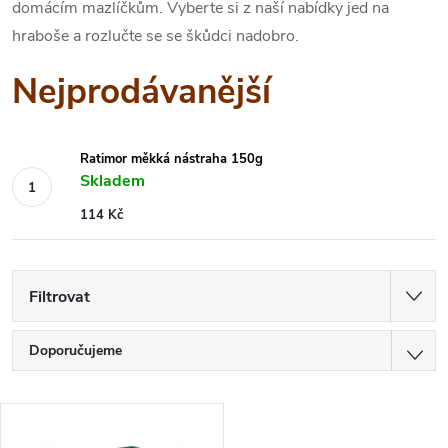
domácím mazlíčkům. Vyberte si z naší nabídky jed na
hraboše a rozlučte se se škůdci nadobro.
Nejprodávanější
Ratimor měkká nástraha 150g
Skladem
114 Kč
Filtrovat
Ř
Doporučujeme
a
Nejlevnější
V
z
Nejdražší