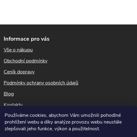
t
ů
O
ů
Z
v
Informace pro vás
l
á
Vše o nákupu
á
p
Obchodní podmínky
d
a
Ceník dopravy
a
t
Podmínky ochrany osobních údajů
c
Blog
í
í
Kontakty
p
Používáme cookies, abychom Vám umožnili pohodlné
Dotazy k objednávkám
prohlížení webu a díky analýze provozu webu neustále
r
info@hubeni-skudcu.cz
zlepšovali jeho funkce, výkon a použitelnost.