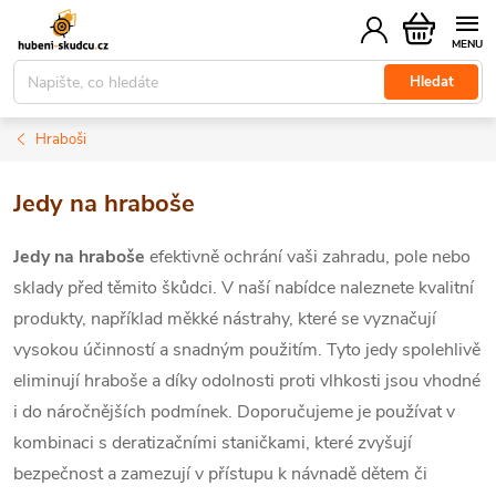
Přejít
Nákupní
na
košík
obsah
Hledat
Hraboši
Jedy na hraboše
Jedy na hraboše
efektivně ochrání
vaši zahradu, pole nebo
sklady před těmito škůdci. V naší nabídce naleznete kvalitní
produkty, například měkké nástrahy, které se vyznačují
vysokou účinností a snadným použitím. Tyto jedy spolehlivě
eliminují hraboše a díky odolnosti proti vlhkosti jsou vhodné
i do náročnějších podmínek. Doporučujeme je používat v
kombinaci s deratizačními staničkami, které zvyšují
bezpečnost a zamezují v přístupu k návnadě dětem či