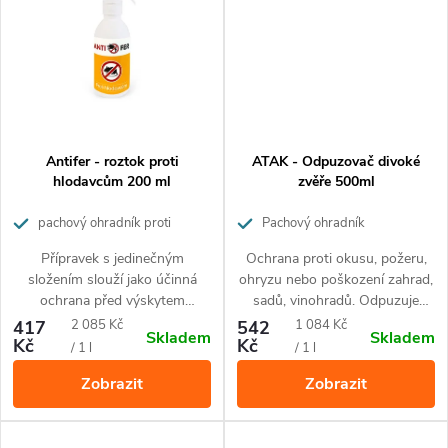
Antifer - roztok proti
ATAK - Odpuzovač divoké
hlodavcům 200 ml
zvěře 500ml
pachový ohradník proti
Pachový ohradník
hlodavcům
Přípravek s jedinečným
Ochrana proti okusu, požeru,
složením slouží jako účinná
ohryzu nebo poškození zahrad,
ochrana před výskytem
sadů, vinohradů. Odpuzuje
hlodavců.
srnky, zajíce, divočáky a další
Měrná
Měrná
417
2 085 Kč
542
1 084 Kč
Skladem
Skladem
zvěř.
Pro celoroční použití.
Kč
Kč
cena:
cena:
/ 1 l
/ 1 l
Zobrazit
Zobrazit