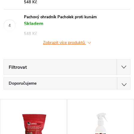
548 Kč
Pachový ohradník Pacholek proti kunám
Skladem
548 Kč
Zobrazit více produktů
Filtrovat
Ř
Doporučujeme
a
Nejlevnější
V
z
Nejdražší
ý
Nejprodávanější
e
p
Abecedně