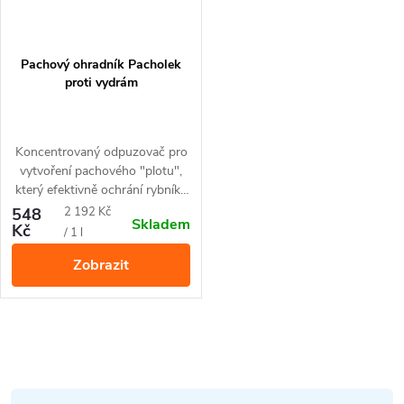
Pachový ohradník Pacholek
proti vydrám
Koncentrovaný odpuzovač pro
vytvoření pachového "plotu",
který efektivně ochrání rybníky
proti vydrám.
Měrná
548
2 192 Kč
Skladem
Kč
cena:
/ 1 l
Zobrazit
O
v