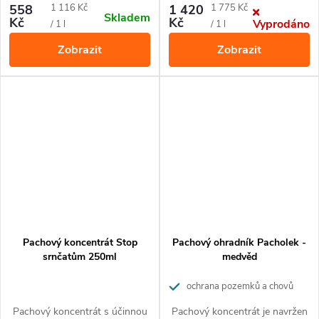
zvířat před silničním provozem.
snížení škod způsobených
Měrná
Měrná
558
1 116 Kč
1 420
1 775 Kč
Skladem
Díky citlivosti na účinnou látku
divokými prasaty.
Kč
Kč
Vyprodáno
cena:
cena:
/ 1 l
/ 1 l
zůstávají zvířata ve svém
Zobrazit
Zobrazit
rodném a přirozeném
stanovišti.
Obsah stačí pro
kompletní obnovu pachového
plotu umístěného ve dvou
řadách v délce 500 m podél
jedné strany silnice.
Pachový koncentrát Stop
Pachový ohradník Pacholek -
srnčatům 250ml
medvěd
ochrana pozemků a chovů
Pachový koncentrát s účinnou
Pachový koncentrát je navržen