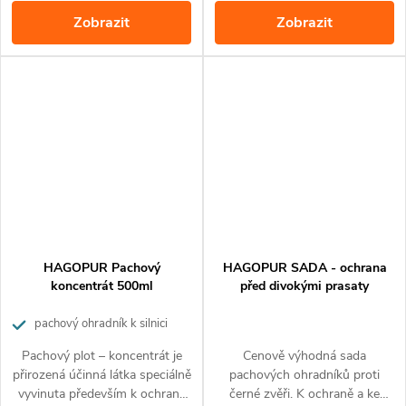
minimálními náklady
Zobrazit
Zobrazit
HAGOPUR Pachový
HAGOPUR SADA - ochrana
koncentrát 500ml
před divokými prasaty
pachový ohradník k silnici
Pachový plot – koncentrát je
Cenově výhodná sada
přirozená účinná látka speciálně
pachových ohradníků proti
vyvinuta především k ochraně
černé zvěři. K ochraně a ke