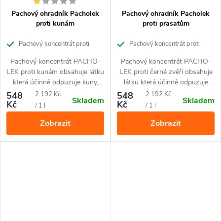
Pachový ohradník Pacholek
Pachový ohradník Pacholek
proti kunám
proti prasatům
Pachový koncentrát proti
Pachový koncentrát proti
kunám 250ml
černé zvěři 250 ml
Pachový koncentrát PACHO-
Pachový koncentrát PACHO-
LEK proti kunám obsahuje látku
LEK proti černé zvěři obsahuje
která účinně odpuzuje kuny,
látku která účinně odpuzuje
lasičky i lišky po dobu až 3
především divoká prasata.
Měrná
Měrná
548
2 192 Kč
548
2 192 Kč
Skladem
Skladem
měsíců.
Kč
Kč
cena:
cena:
/ 1 l
/ 1 l
Zobrazit
Zobrazit