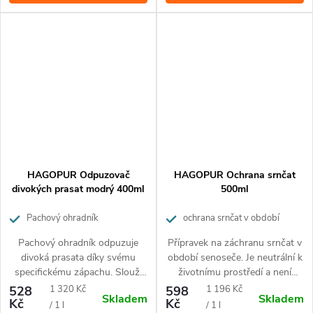
HAGOPUR Odpuzovač
HAGOPUR Ochrana srnčat
divokých prasat modrý 400ml
500ml
Pachový ohradník
ochrana srnčat v období
senoseče
Pachový ohradník odpuzuje
Přípravek na záchranu srnčat v
divoká prasata díky svému
období senoseče. Je neutrální k
specifickému zápachu. Slouží
životnímu prostředí a není
ke snížení škod způsobených
toxický. Tento přípravek řeší
Měrná
Měrná
528
1 320 Kč
598
1 196 Kč
Skladem
Skladem
černou zvěří.
spolehlivě problém s
Kč
Kč
cena:
cena:
/ 1 l
/ 1 l