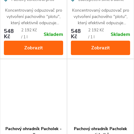
vysoké zvěři
Koncentrovaný odpuzovač pro
Koncentrovaný odpuzovač pro
vytvoření pachového "plotu",
vytvoření pachového "plotu",
který efektivně odpuzuje
který efektivně odpuzuje
především srnky, jeleny, daňky a
především srnky, jeleny, daňky a
Měrná
Měrná
548
2 192 Kč
548
2 192 Kč
Skladem
Skladem
muflony. Balení vystačí
muflony. Ideální pro
Kč
Kč
cena:
cena:
/ 1 l
/ 1 l
cca pro
aplikaci 80 nosičů.
zabezpečení silnic a dálnic.
Zobrazit
Zobrazit
Balení vystačí cca pro
aplikaci
80 nosičů.
Pachový ohradník Pacholek -
Pachový ohradník Pacholek