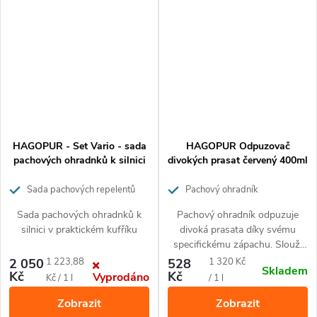
HAGOPUR - Set Vario - sada
HAGOPUR Odpuzovač
pachových ohradnků k silnici
divokých prasat červený 400ml
Sada pachových repelentů
Pachový ohradník
Sada pachových ohradnků k
Pachový ohradník odpuzuje
silnici v praktickém kufříku
divoká prasata díky svému
specifickému zápachu. Slouží
ke snížení škod způsobených
Měrná
Měrná
2 050
1 223,88
528
1 320 Kč
Skladem
černou zvěří.
Kč
Kč
Vyprodáno
cena:
cena:
Kč / 1 l
/ 1 l
Zobrazit
Zobrazit