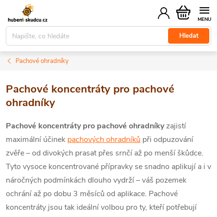
Přejít
Nákupní
na
košík
obsah
Hledat
Pachové ohradníky
Pachové koncentráty pro pachové
ohradníky
Pachové koncentráty pro pachové ohradníky
zajistí
maximální účinek
pachových ohradníků
při odpuzování
zvěře – od divokých prasat přes srnčí až po menší škůdce.
Tyto vysoce koncentrované přípravky se snadno aplikují a i v
náročných podmínkách dlouho vydrží – váš pozemek
ochrání až po dobu 3 měsíců od aplikace. Pachové
koncentráty jsou tak ideální volbou pro ty, kteří potřebují