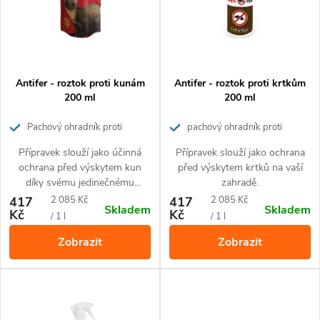
n
i
í
s
p
p
Antifer - roztok proti kunám
Antifer - roztok proti krtkům
r
200 ml
200 ml
r
o
Pachový ohradník proti
pachový ohradník proti
kunám
krtkům
o
Přípravek slouží jako účinná
Přípravek slouží jako ochrana
d
ochrana před výskytem kun
před výskytem krtků na vaší
d
díky svému jedinečnému
zahradě.
u
složení.
Měrná
Měrná
417
2 085 Kč
417
2 085 Kč
Skladem
Skladem
u
Kč
Kč
cena:
cena:
/ 1 l
/ 1 l
k
Zobrazit
Zobrazit
k
t
t
ů
ů