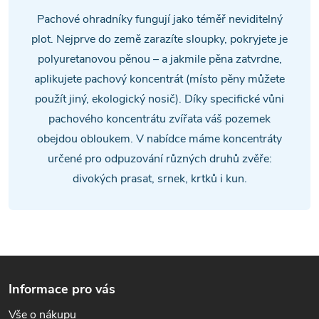
l
Pachové ohradníky fungují jako téměř neviditelný
á
plot. Nejprve do země zarazíte sloupky, pokryjete je
polyuretanovou pěnou – a jakmile pěna zatvrdne,
d
aplikujete pachový koncentrát (místo pěny můžete
a
použít jiný, ekologický nosič). Díky specifické vůni
pachového koncentrátu zvířata váš pozemek
c
obejdou obloukem. V nabídce máme koncentráty
í
určené pro odpuzování různých druhů zvěře:
divokých prasat, srnek, krtků i kun.
p
r
v
Z
k
Informace pro vás
y
á
Vše o nákupu