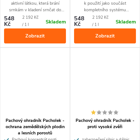
aktivní látkou, která brání
k použití jako součást
srnkám v kladení srnčat do
kompletního systému
travních porostů určených k
pachového ohradníku pro
Měrná
Měrná
548
2 192 Kč
548
2 192 Kč
Skladem
Skladem
senoseči.
ochranu proti medvědovi. Proti
Kč
Kč
cena:
cena:
/ 1 l
/ 1 l
devastaci včelích úlů, ale chrání
Zobrazit
Zobrazit
také chlévy a pastviny se stády
koz a ovcí, rodinná obydlí a
tábořiště.
Pachový ohradník Pacholek -
Pachový ohradník Pacholek -
ochrana zemědělských plodin
proti vysoké zvěři
a lesních porostů
Pachový koncentrát proti
zabezpečení silnic a dálnic