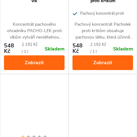
vlk
proti krtkům
Pachový koncentrát proti
krtkům, hryzcům a hrabošům
Koncentrát pachového
Pachový koncentrát Pacholek
250ml
ohradníku PACHO-LEK proti
proti krtkům obsahuje
vlkům vytváří neviditelnou
pachovou látku, která účinně
ochrannou zónu kolem Vašich
odpuzuje krky, hryzce a
Měrná
Měrná
548
2 192 Kč
548
2 192 Kč
Skladem
Skladem
zvířat. Pomáhá odvrátit útoky
hraboše. Balení cca pro
aplikaci
Kč
Kč
cena:
cena:
/ 1 l
/ 1 l
vlka tím, že využívá jeho
80 nosičů.
Zobrazit
Zobrazit
instinktivní vnímání teritoria.