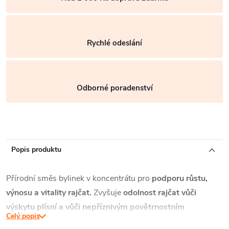
Rychlé odeslání
Odborné poradenství
Popis produktu
Přírodní směs bylinek v koncentrátu pro
podporu růstu,
výnosu a vitality rajčat.
Zvyšuje
odolnost rajčat vůči
výskytu plísní
a vůči
nepříznivým povětrnostním
Celý popis
podmínkám.