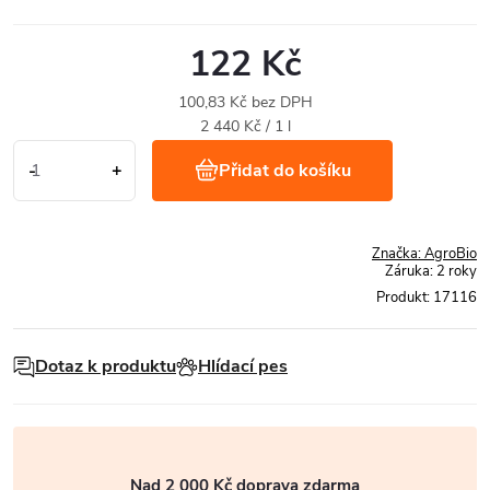
122 Kč
100,83 Kč bez DPH
Měrná
2 440 Kč / 1 l
cena:
Přidat do košíku
Značka:
AgroBio
Záruka
:
2 roky
Produkt:
17116
Dotaz k produktu
Hlídací pes
Nad 2 000 Kč doprava zdarma