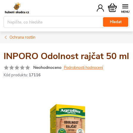
Přejít
Nákupní
na
košík
obsah
Hledat
Ochrana rostlin
INPORO Odolnost rajčat 50 ml
Neohodnoceno
Podrobnosti hodnocení
Kód produktu:
17116