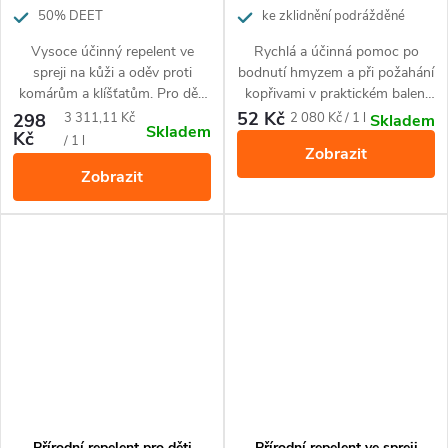
50% DEET
ke zklidnění podrážděné
pokožky
Vysoce účinný repelent ve
Rychlá a účinná pomoc po
spreji na kůži a oděv proti
bodnutí hmyzem a při požahání
komárům a klíšťatům. Pro děti
kopřivami v praktickém balení
od 2 let.
do lesa, na tábor či k moři.
52 Kč
Měrná
Měrná
298
3 311,11 Kč
2 080 Kč / 1 l
Skladem
Skladem
Kč
cena:
cena:
/ 1 l
Zobrazit
Zobrazit
Přírodní repelent pro děti
Přírodní repelent ve spreji