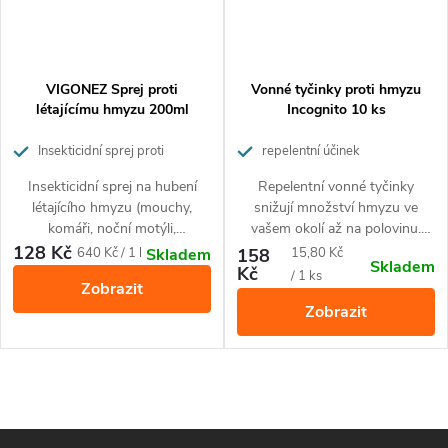
VIGONEZ Sprej proti
Vonné tyčinky proti hmyzu
létajícímu hmyzu 200ml
Incognito 10 ks
Insekticidní sprej proti
repelentní účinek
létajícímu hmyzu
Insekticidní sprej na hubení
Repelentní vonné tyčinky
létajícího hmyzu (mouchy,
snižují množství hmyzu ve
komáři, noční motýli,
vašem okolí až na polovinu.
muchničky,....) a jeho larev.
Vytvoří kolem vás ochrannou
128 Kč
Měrná
Měrná
640 Kč / 1 l
158
15,80 Kč
Skladem
Skladem
Hadička se speciální koncovkou
bariéru proti bodavému hmyzu
Kč
cena:
cena:
/ 1 ks
Zobrazit
umožňuje aplikovat přípravek i
s příjemnou citronovou vůní.
Zobrazit
do nepřístupných míst a
Jsou účinné proti veškerým
způsobit jeho rozptyl. Působí
druhům bodavého hmyzu.
až 6 měsíců.
O
v