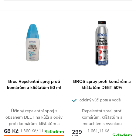
a
Nejlevnější
V
z
Nejdražší
ý
Nejprodávanější
e
p
Abecedně
n
i
í
s
p
p
Bros Repelentní sprej proti
BROS spray proti komárům a
r
komárům a klíšťatům 50 ml
klíšťatům DEET 50%
r
o
odolný vůči potu a vodě
o
Účinný repelentní sprej s
Repelentní sprej proti
d
obsahem DEET na kůži a oděv
komárům, klíšťatům a
d
proti komárům, klíšťatům a
mouchám s vysokou
u
muchničkám. Ideální balení na
koncentrací
50 % DEET
patří
68 Kč
Měrná
Měrná
1 360 Kč / 1 l
299
1 661,11 Kč
Skladem
Skladem