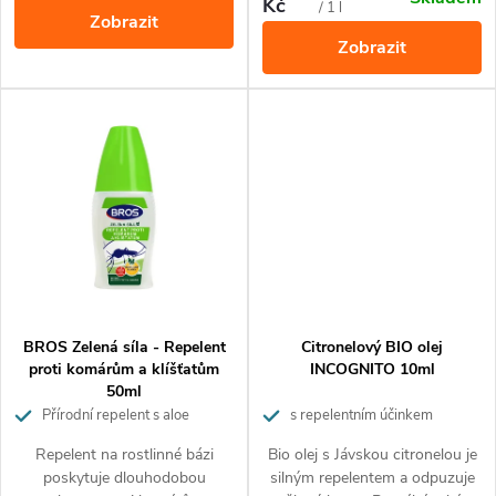
u
cesty.
mezi nejsilnější volby na trhu,
Kč
cena:
cena:
/ 1 l
k
Zobrazit
vhodné i pro oblasti s výskytem
Zobrazit
tropických komárů.
k
t
t
ů
ů
BROS Zelená síla - Repelent
Citronelový BIO olej
proti komárům a klíšťatům
INCOGNITO 10ml
50ml
Přírodní repelent s aloe
s repelentním účinkem
Repelent na rostlinné bázi
Bio olej s Jávskou citronelou je
poskytuje dlouhodobou
silným repelentem a odpuzuje