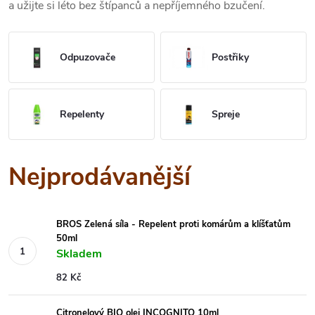
a užijte si léto bez štípanců a nepříjemného bzučení.
Odpuzovače
Postřiky
Repelenty
Spreje
Nejprodávanější
BROS Zelená síla - Repelent proti komárům a klíšťatům
50ml
Skladem
82 Kč
Citronelový BIO olej INCOGNITO 10ml