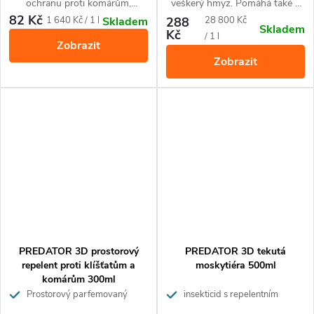
ochranu proti komárům,
veškerý hmyz. Pomáhá také v
klíšťatům a muchničkám.
aromaterapii blahodárně na naši
82 Kč
Měrná
Měrná
1 640 Kč / 1 l
288
28 800 Kč
Skladem
Skladem
Neobsahuje DEET.
psychiku.
Kč
cena:
cena:
/ 1 l
Zobrazit
Zobrazit
PREDATOR 3D prostorový
PREDATOR 3D tekutá
repelent proti klíšťatům a
moskytiéra 500ml
komárům 300ml
Prostorový parfemovaný
insekticid s repelentním
repelent ve spreji
účinkem