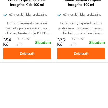
Incognito Kids 100 ml
Incognito 100 ml
účinnost klinicky prokázána
účinnost klinicky prokázána
Přírodní repelent speciálně
Extra účinný repelent účinný
vyvinutý pro dětskou citlivou
proti všemu bodavému hmyzu,
pokožku.
Neobsahuje DEET
ani
vhodný pro všechny členy
jiné škodlivé chemikálie,
rodiny včetně malých dětí od 6
Měrná
Měrná
354
3 540 Kč
326
3 260 Kč
Skladem
Skladem
zajišťuje ochranu dětí od 6
měsíců,
pro všechny podnebné
Kč
Kč
cena:
cena:
/ 1 l
/ 1 l
měsíců před komáry a hmyzem
pásy včetně tropických.
Zobrazit
Zobrazit
doma i na cestách.