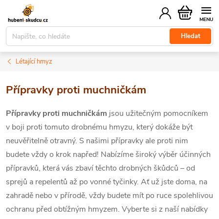
Přejít
Nákupní
na
košík
obsah
Hledat
Létající hmyz
Přípravky proti muchničkám
Přípravky proti muchničkám
jsou užitečným pomocníkem
v boji proti tomuto drobnému hmyzu, který dokáže být
neuvěřitelně otravný. S našimi přípravky ale proti nim
budete vždy o krok napřed! Nabízíme široký výběr účinných
přípravků, která vás zbaví těchto drobných škůdců – od
sprejů a repelentů až po vonné tyčinky. Ať už jste doma, na
zahradě nebo v přírodě, vždy budete mít po ruce spolehlivou
ochranu před obtížným hmyzem. Vyberte si z naší nabídky