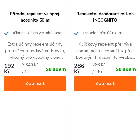
Přírodní repelent ve spreji
Repelentní deodorant roll-on
Incognito 50 ml
INCOGNITO
účinnost klinicky prokázána
s repelentním účinkem
Extra účinný repelent účinný
Kuličkový repelent překrývá
proti všemu bodavému hmyzu,
osobní pach a chrání tak před
vhodný pro všechny členy
bodavým hmyzem. Je vyroben
rodiny včetně malých dětí od 6
100% z přírodních složek.
Měrná
Měrná
192
3 840 Kč
286
286 Kč
Skladem
Skladem
měsíců,
pro všechny podnebné
Kč
Kč
cena:
cena:
/ 1 l
/ 1 ks
pásy včetně tropických.
Zobrazit
Zobrazit