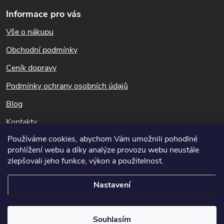
Z
Informace pro vás
l
á
Vše o nákupu
á
p
Obchodní podmínky
d
a
Ceník dopravy
a
t
Podmínky ochrany osobních údajů
c
Blog
í
í
Kontakty
p
Používáme cookies, abychom Vám umožnili pohodlné
Dotazy k objednávkám
prohlížení webu a díky analýze provozu webu neustále
r
info@hubeni-skudcu.cz
zlepšovali jeho funkce, výkon a použitelnost.
v
Nastavení
k
Copyright 2026
Hubeni-skudcu.cz
. Všechna práva vyhrazena.
Upravit
y
Souhlasím
nastavení cookies