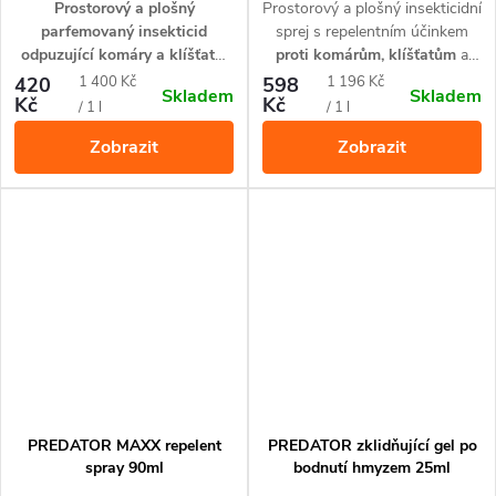
Prostorový a plošný
Prostorový a plošný insekticidní
parfemovaný insekticid
sprej s repelentním účinkem
odpuzující komáry a klíšťata
,
proti komárům, klíšťatům
a
který je při přímém kontaktu
jinému nepříjemnému létajícímu
Měrná
Měrná
420
1 400 Kč
598
1 196 Kč
Skladem
Skladem
paralyzuje a během okamžiku
a lezoucímu hmyzu.
Tato
Kč
Kč
cena:
cena:
/ 1 l
/ 1 l
zahubí
. Funguje i na jiný
tekutá moskytierá Vás
Zobrazit
Zobrazit
obtížný hmyz. Bezpečná
bezpečně ochrání před
ochrana proti hmyzu jak v
krvelačnými komáry po dobu
interiéru tak exteriéru.
až 24h.
PREDATOR MAXX repelent
PREDATOR zklidňující gel po
spray 90ml
bodnutí hmyzem 25ml