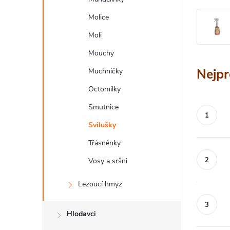
a
n
Molice
Moli
n
Mouchy
í
Nejpr
Muchničky
p
Octomilky
a
Smutnice
n
Svilušky
e
Třásněnky
l
Vosy a sršni
Lezoucí hmyz
Hlodavci