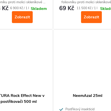
vníku proti molici skleníkové a
foliovníku proti molici skleníkov
 Kč
69 Kč
mandelince bramborové.
mandelince bramborové.
Měrná
Měrná
6 900 Kč / 1 l
11 500 Kč / 1 l
Skladem
Skla
cena:
cena:
Zobrazit
Zobrazit
URA Rock Effect New v
NeemAzal 25ml
postřikovači 500 ml
Postřikový insekticid