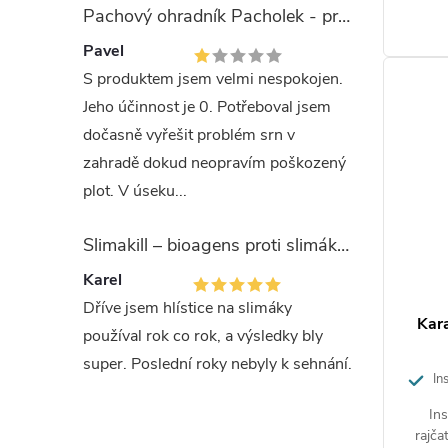
Pachový ohradník Pacholek - proti vysoké zvěři
Pavel
S produktem jsem velmi nespokojen.
Jeho účinnost je 0. Potřeboval jsem
dočasně vyřešit problém srn v
zahradě dokud neopravím poškozený
plot. V úseku...
Slimakill – bioagens proti slimákům (12 mil.)
Karel
Dříve jsem hlístice na slimáky
Kara
používal rok co rok, a výsledky bly
super. Poslední roky nebyly k sehnání.
Ins
žravé
Ins
rajča