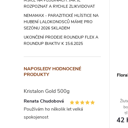
MŠICE NA PLODINÁCH: JAK JE
ROZPOZNAT A RYCHLE ZLIKVIDOVAT
NEMAMAX - PARAZITICKÉ HLÍSTICE NA
HUBENÍ LALOKONOSCŮ MÁME PRO
SEZÓNU 2026 SKLADEM
UKONČENÍ PRODEJE ROUNDUP FLEX A
ROUNDUP BIAKTIV K 15.6.2025
NAPOSLEDY HODNOCENÉ
PRODUKTY
Flora
Kristalon Gold 500g
Renata Chudobová
Žlut
bo
Používám ho několik let velká
t
spokojenost
42 
třešn