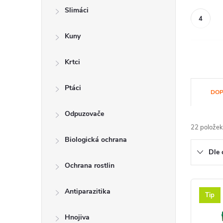
Slimáci
Kuny
Krtci
Ř
Ptáci
DOP
a
Odpuzovače
z
22
položek
Biologická ochrana
e
Dle 
n
Ochrana rostlin
í
V
Antiparazitika
Tip
p
ý
Hnojiva