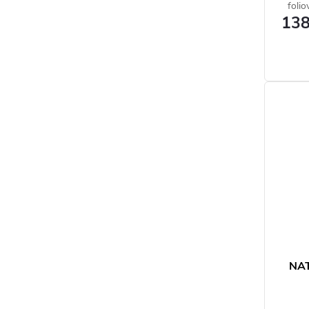
folio
138
NAT