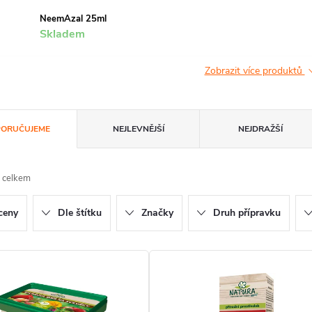
NeemAzal 25ml
Skladem
Zobrazit více produktů
ORUČUJEME
NEJLEVNĚJŠÍ
NEJDRAŽŠÍ
 celkem
ceny
Dle štítku
Značky
Druh přípravku