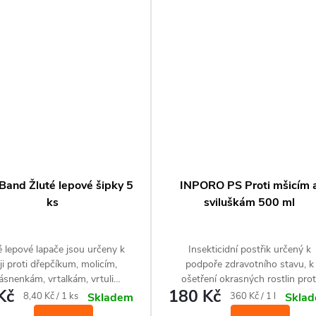
organismům.
Band Žluté lepové šipky 5
INPORO PS Proti mšicím 
ks
sviluškám 500 ml
é lepové lapače jsou určeny k
Insekticidní postřik určený k
ji proti dřepčíkum, molicím,
podpoře zdravotního stavu, k
řásnenkám, vrtalkám, vrtuli
ošetření okrasných rostlin prot
Kč
180 Kč
ové, smutnicím, nosatcům. Pro
sviluškám, puklicím, štítenkám 
Měrná
Měrná
8,40 Kč / 1 ks
360 Kč / 1 l
Skladem
Skla
vnitřní i venkovní použití.
mšicím.
cena:
cena: