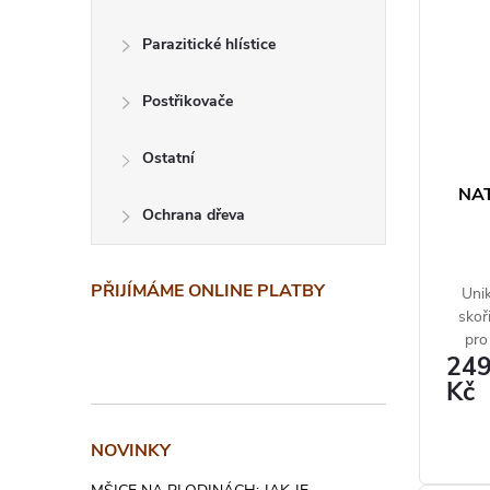
r
p
o
i
Parazitické hlístice
d
s
Postřikovače
u
p
Ostatní
k
r
NAT
t
o
Ochrana dřeva
ů
d
PŘIJÍMÁME ONLINE PLATBY
Unik
u
skoř
k
pro
24
odolno
t
Kč
p
ů
NOVINKY