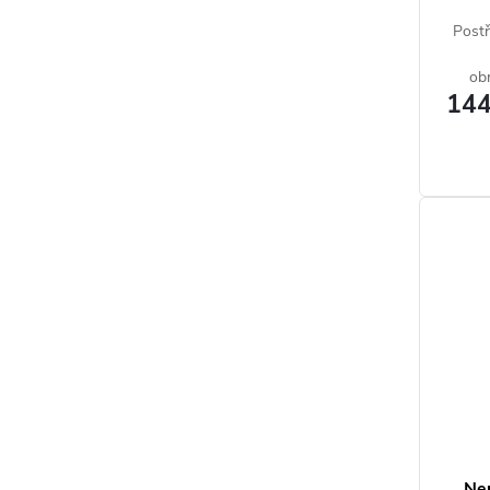
Postř
obr
144
škůd
třásn
Neu