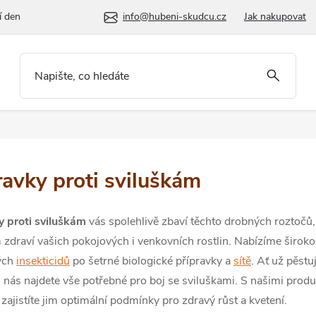
í den
info@hubeni-skudcu.cz
Jak nakupovat
ravky proti sviluškám
y proti sviluškám
vás spolehlivě zbaví těchto drobných roztočů,
zdraví vašich pokojových i venkovních rostlin. Nabízíme široko
ých
insekticidů
po šetrné biologické přípravky a
sítě
. Ať už pěstu
u nás najdete vše potřebné pro boj se sviluškami. S našimi prod
zajistíte jim optimální podmínky pro zdravý růst a kvetení.