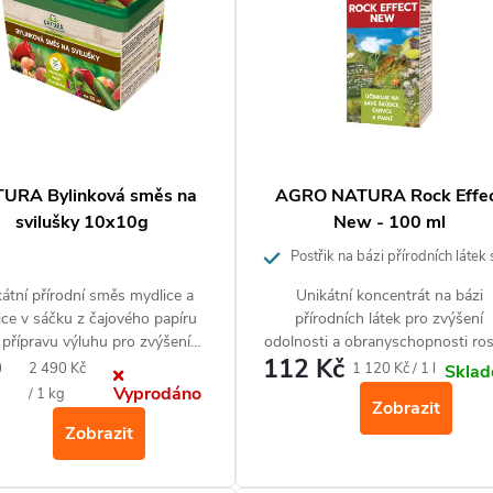
URA Bylinková směs na
AGRO NATURA Rock Effe
svilušky 10x10g
New - 100 ml
Postřik na bázi přírodních látek 
insekticidními účinky
átní přírodní směs mydlice a
Unikátní koncentrát na bázi
ice v sáčku z čajového papíru
přírodních látek pro zvýšení
 přípravu výluhu pro zvýšení
odolnosti a obranyschopnosti ros
9
112 Kč
sti a obranyschopnosti rostlin
proti škůdcům jako jsou mšice
Měrná
Měrná
2 490 Kč
1 120 Kč / 1 l
Skla
roti sviluškám. Vhodné pro
molice, svilušky, třásněnky, červc
Vyprodáno
cena:
cena:
/ 1 kg
Zobrazit
biopěstování. Na 50
m²
.
puklice (v raném stadiu) a také
Zobrazit
americké padlí na angreštu a rybí
Přípravek je vhodný pro ekologi
zemědělství. Neškodí užitečný