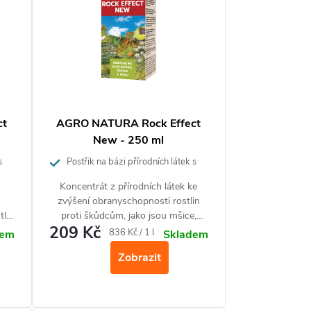
ct
AGRO NATURA Rock Effect
New - 250 ml
s
Postřik na bázi přírodních látek s
insekticidními účinky
Koncentrát z přírodních látek ke
zvýšení obranyschopnosti rostlin
tlin
proti škůdcům, jako jsou mšice,
209 Kč
,
molice, svilušky, třásněnky, červci a
Měrná
836 Kč / 1 l
dem
Skladem
i –
puklice (v raném stadiu) a také
cena:
Zobrazit
americké padlí na angreštu a rybízu.
zu.
Tento přípravek je vhodný pro
cké
ekologické zemědělství a neškodí
m
užitečným organismům.