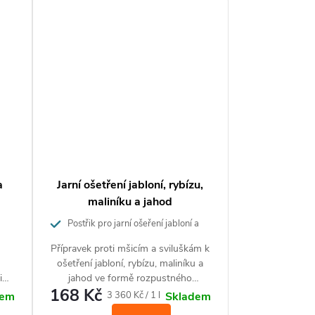
a
Jarní ošetření jabloní, rybízu,
maliníku a jahod
Postřik pro jarní ošeření jabloní a
ovocných keřů
Přípravek proti mšicím a sviluškám k
ošetření jabloní, rybízu, maliníku a
i
jahod ve formě rozpustného
168 Kč
a
koncentrátu.
Měrná
3 360 Kč / 1 l
dem
Skladem
cena: