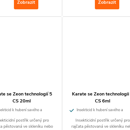
Zobrazit
Zobrazit
te se Zeon technologií 5
Karate se Zeon technologii
CS 20ml
CS 6ml
ekticid k hubení savého a
Insekticid k hubení savého a
ho hmyzu
žravého hmyzu
ekticidní postřik určený pro
Insekticidní postřik určený pro
ta pěstovaná ve skleníku nebo
rajčata pěstovaná ve skleníku n