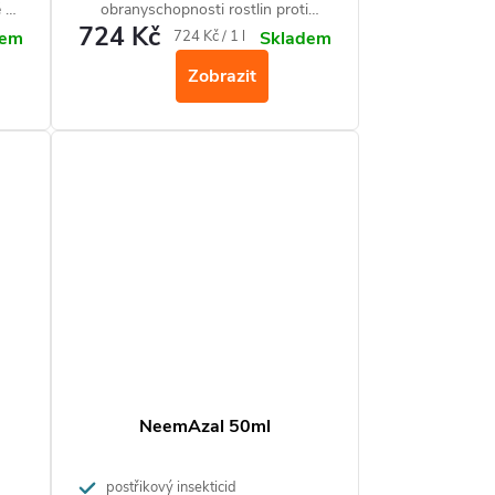
é a
obranyschopnosti rostlin proti
724 Kč
škůdcům (mšice, molice, svilušky,
Měrná
724 Kč / 1 l
dem
Skladem
třásněnky, puklice i vlnatky) a všem
cena:
Zobrazit
druhům padlí.
NeemAzal 50ml
postřikový insekticid