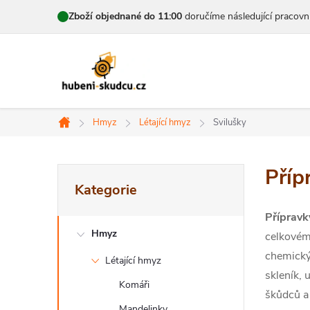
Přejít
Zboží objednané do 11:00
doručíme následující pracovn
na
obsah
Hmyz
Létající hmyz
Svilušky
Domů
P
Příp
Přeskočit
Kategorie
kategorie
o
Přípravk
s
Hmyz
celkovém 
t
chemick
Létající hmyz
skleník, 
r
Komáři
škůdců a 
Mandelinky