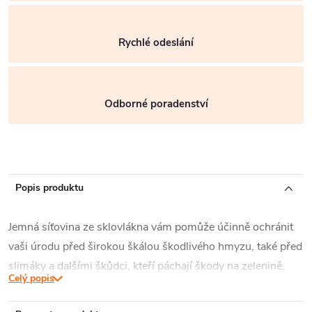
Rychlé odeslání
Odborné poradenství
Popis produktu
Jemná síťovina ze sklovlákna vám pomůže účinně ochránit
vaši úrodu před širokou škálou škodlivého hmyzu, také před
slimáky a dalšími škůdci, kteří páchají škody na zelenině,
Celý popis
ovoci a jiných rostlinách.