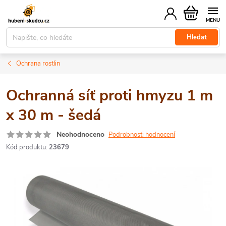
Přejít
Nákupní
na
košík
obsah
Hledat
Ochrana rostlin
Ochranná síť proti hmyzu 1 m
x 30 m - šedá
Neohodnoceno
Podrobnosti hodnocení
Kód produktu:
23679