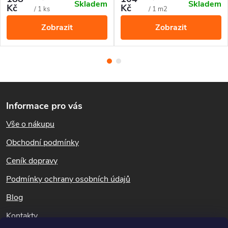
Skladem
Skladem
v České Republice.
Kč
Kč
cena:
cena:
/ 1 ks
/ 1 m2
Zobrazit
Zobrazit
Z
Informace pro vás
á
Vše o nákupu
p
Obchodní podmínky
a
Ceník dopravy
t
Podmínky ochrany osobních údajů
Blog
í
Kontakty