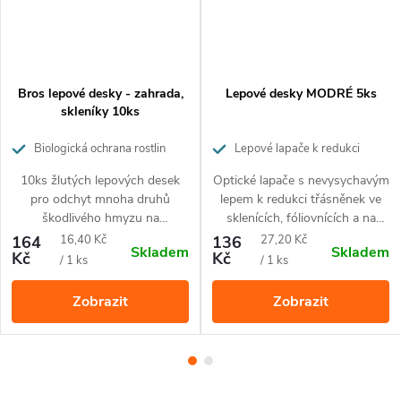
Rorměr
1 m x 30 m
Gramáž
105 g/
m²
Materiál
sklovlákno
Bros lepové desky - zahrada,
Lepové desky MODRÉ 5ks
Barva
šedá
skleníky 10ks
Používejte biocidy bezpečně. Před použitím si vždy přečtěte
Biologická ochrana rostlin
Lepové lapače k redukci
údaje na obalu a připojené informace na výrobku.
třásněnek
10ks žlutých lepových desek
Optické lapače s nevysychavým
pro odchyt mnoha druhů
lepem k redukci třásněnek ve
Nekopírujte texty ani fotografie.
Tento text je chráněn
škodlivého hmyzu na
sklenících, fóliovnících a na
zahradních a skleníkových
pokojových rostlinách.
Měrná
Měrná
164
16,40 Kč
136
27,20 Kč
autorským zákonem. K jeho použití potřebujete předchozí
Skladem
Skladem
rostlinách a ovocných
Kč
Kč
cena:
cena:
/ 1 ks
/ 1 ks
písemný souhlas redakce webu
www.hubeni-skudcu.cz
stromech. Součásti balení jsou
drátky k snadnému přichycení
Zobrazit
Zobrazit
na stromy.