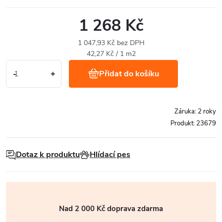
1 268 Kč
1 047,93 Kč bez DPH
Měrná
42,27 Kč / 1 m2
cena:
Přidat do košíku
Záruka
:
2 roky
Produkt:
23679
Dotaz k produktu
Hlídací pes
Nad 2 000 Kč doprava zdarma