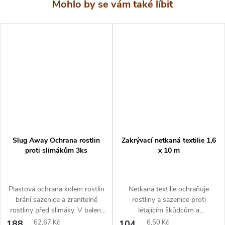
Slug Away Ochrana rostlin
Zakrývací netkaná textilie 1,6
proti slimákům 3ks
x 10 m
Plastová ochrana kolem rostlin
Netkaná textilie ochraňuje
brání sazenice a zranitelné
rostliny a sazenice proti
rostliny před slimáky. V balení
létajícím škůdcům a
jsou 3 kusy.
nepříznivým počasím. Vyrobena
Měrná
Měrná
188
62,67 Kč
104
6,50 Kč