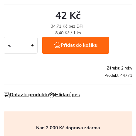
42 Kč
34,71 Kč bez DPH
Měrná
8,40 Kč / 1 ks
cena:
Přidat do košíku
Záruka
:
2 roky
Produkt:
44771
Dotaz k produktu
Hlídací pes
Nad 2 000 Kč doprava zdarma