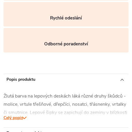
Rychlé odeslání
Odborné poradenství
Popis produktu
Žlutá barva na lepových deskách láká různé druhy škůdců -
molice, vrtule třešňové, dřepčíci, nosatci, třásnenky, vrtalky
či smutnice. Lepové šipky se zapichují do zeminy v blízkosti
Celý popis
rostlin. Lapač přitahuje škůdce svou žlutou barvou.
Neobsahuje žádné jedy, lepidlo je nevysychavé a