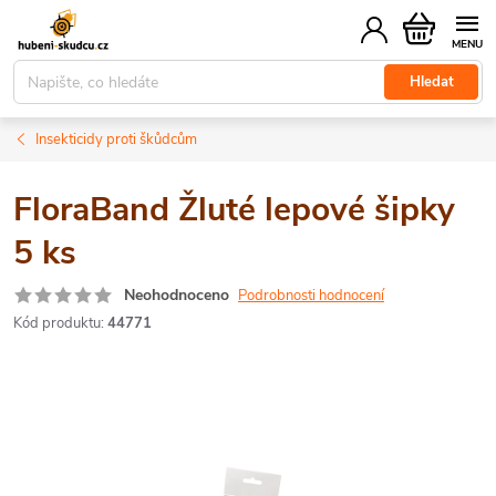
Přejít
Nákupní
na
košík
obsah
Hledat
Insekticidy proti škůdcům
FloraBand Žluté lepové šipky
5 ks
Neohodnoceno
Podrobnosti hodnocení
Kód produktu:
44771