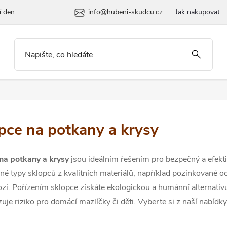
í den
info@hubeni-skudcu.cz
Jak nakupovat
pce na potkany a krysy
na potkany a krysy
jsou ideálním řešením pro bezpečný a efekti
né typy sklopců z kvalitních materiálů, například pozinkované oce
rozi. Pořízením sklopce získáte ekologickou a humánní alternati
uje riziko pro domácí mazlíčky či děti. Vyberte si z naší nabíd