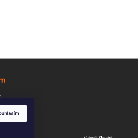
ám
z
ouhlasím
Vytvořil Shoptet