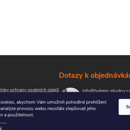
Dotazy k objednávk
nky ochrany osobních údajů
info@hubeni-skudcu.c
ookies, abychom Vám umožnili pohodlné prohlížení
S
 analýze provozu webu neustále zlepšovali jeho
kty
n a použitelnost.
í
Upravit nastavení cookies