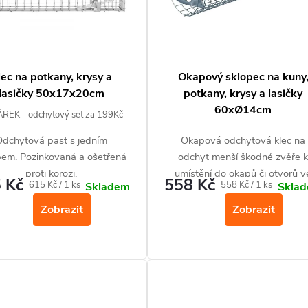
lec na potkany, krysy a
Okapový sklopec na kuny
lasičky 50x17x20cm
potkany, krysy a lasičky
60xØ14cm
REK - odchytový set za 199Kč
Odchytová past s jedním
Okapová odchytová klec na
pem. Pozinkovaná a ošetřená
odchyt menší škodné zvěře 
proti korozi.
umístění do okapů či otvorů v
 Kč
558 Kč
Měrná
Měrná
615 Kč / 1 ks
558 Kč / 1 ks
Skladem
Skla
střeše. Pozinkovaná a ošetře
cena:
cena:
proti korozi.
Zobrazit
Zobrazit