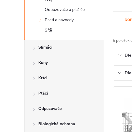
Odpuzovače a plašiče
Ř
Pasti a návnady
DOP
a
Sítě
z
5
položek 
Slimáci
e
Dle
n
Kuny
í
Dle
Krtci
p
V
Ptáci
r
ý
o
Odpuzovače
p
d
i
Biologická ochrana
u