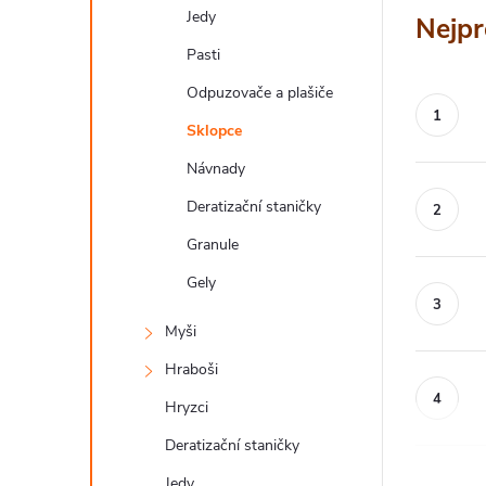
a
Jedy
Nejpr
n
Pasti
n
Odpuzovače a plašiče
í
Sklopce
p
Návnady
a
Deratizační staničky
n
Granule
Gely
e
l
Myši
Hraboši
Hryzci
Deratizační staničky
Jedy