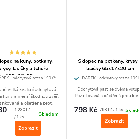
lopec na kuny, potkany,
Sklopec na potkany, krysy
krysy, lasičky a tchoře
lasičky 65x17x20 cm
102x17x20 cm
REK - odchytový set za 199Kč
DÁREK - odchytový set za 199
dně velká
kvalitní odchytová
Odchytová past se dvěma vstup
Pozinkovaná a ošetřená proti kor
na kuny a menší škodnou zvěř.
zinkovaná a ošetřená proti
30
798 Kč
Měrná
korozi.
Měrná
1 230 Kč
798 Kč / 1 ks
Skla
Skladem
cena:
cena:
/ 1 ks
Zobrazit
Zobrazit