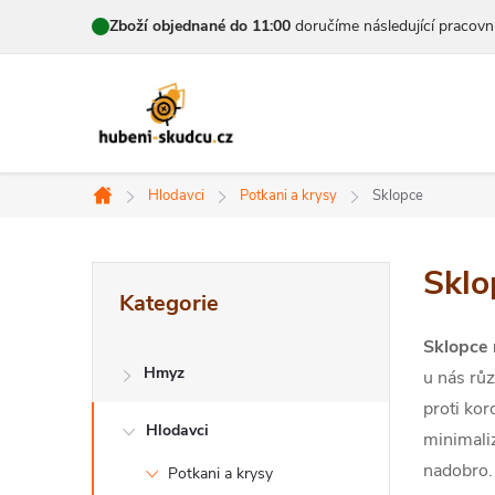
Přejít
Zboží objednané do 11:00
doručíme následující pracovn
na
obsah
Hlodavci
Potkani a krysy
Sklopce
Domů
P
Sklo
Přeskočit
Kategorie
kategorie
o
Sklopce 
s
Hmyz
u nás růz
t
proti ko
Hlodavci
minimaliz
r
nadobro.
Potkani a krysy