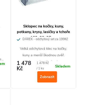
,
Sklopec na kočky, kuny,
potkany, krysy, lasičky a tchoře
102x20x27cm
DÁREK - odchytový set za 199Kč
Velká
odchytová klec na kočky,
k
kuny a menší škodnou zvěř.
e
Pozinkovaná a ošetřená proti
1 478
Měrná
1 478 Kč
dem
ná
Skladem
Kč
korozi.
cena:
/ 1 ks
Zobrazit