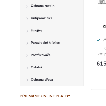
s
Ochrana rostlin
k
p
t
Antiparazitika
r
ů
K
o
Hnojiva
d
DÁ
Parazitické hlístice
u
vstu
Postřikovače
k
615
t
Ostatní
ů
Ochrana dřeva
PŘIJÍMÁME ONLINE PLATBY