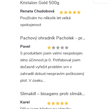
Kristalon Gold 500g
Renata Chudobová
Používám ho několik let velká
O
spokojenost
v
Pachový ohradník Pacholek - proti vysoké zvěři
l
Pavel
á
S produktem jsem velmi nespokojen.
d
Jeho účinnost je 0. Potřeboval jsem
dočasně vyřešit problém srn v
a
zahradě dokud neopravím poškozený
c
plot. V úseku...
í
Slimakill – bioagens proti slimákům (12 mil.)
p
Karel