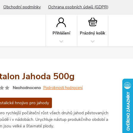
Obchodní podmínky
Ochrana osobních údajů (GDPR)
Nákupní
košík
Přihlášení
Prázdný košík
stalon Jahoda 500g
Neohodnoceno
Podrobnosti hodnocení
stalické hnojivo pro jahody
pro rychlejší počáteční růst všech druhů jahod pěstovaných
 půdě i v nádobách. Urychluje nástup produkčního období a
 jsou velké a šťavnaté plody.