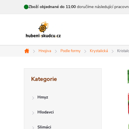
Přejít
Zboží objednané do 11:00
doručíme následující pracovn
na
obsah
Hnojiva
Podle formy
Krystalická
Krista
Domů
P
Přeskočit
Kategorie
kategorie
o
s
Hmyz
t
Hlodavci
r
Slimáci