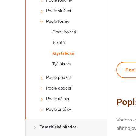
Podle rostliny
Podle složení
Podle formy
Granulovaná
Tekutá
Krystalická
Tyčinková
Popi
Podle použití
Podle období
Podle účinku
Popi
Podle značky
Vodorozpu
Parazitické hlístice
přihnojov