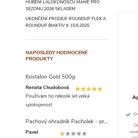
HUBENÍ LALOKONOSCŮ MÁME PRO
vycházejt
SEZÓNU 2026 SKLADEM
UKONČENÍ PRODEJE ROUNDUP FLEX A
Tip
:
na ja
ROUNDUP BIAKTIV K 15.6.2025
použijte 
přejděte
v době, k
NAPOSLEDY HODNOCENÉ
PRODUKTY
přihnojt
rostlin p
Kristalon Gold 500g
Slož
Renata Chudobová
Používám ho několik let velká
Ag
Poměr ži
spokojenost
Mn, Zn.Mi
Or
Pachový ohradník Pacholek - proti vysoké zvěři
kondici ro
zdravé
Or
vyvi
Pavel