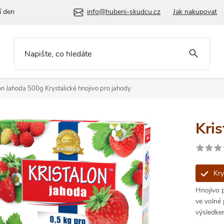
í den
info@hubeni-skudcu.cz
Jak nakupovat
lon Jahoda 500g
Krystalické hnojivo pro jahody
Kri
Kry
Hnojivo 
ve volné
výsledkem