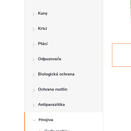
a
n
Kuny
n
Krtci
í
p
Ptáci
a
Odpuzovače
n
Biologická ochrana
e
l
Ochrana rostlin
Antiparazitika
Hnojiva