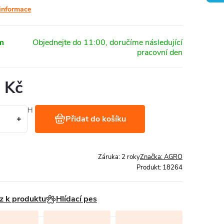
 informace
m
 Kč
Kč bez DPH
Přidat do košíku
 1 kg
Záruka
:
2 roky
Značka:
AGRO
Produkt:
18264
z k produktu
Hlídací pes