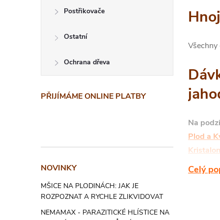
Postřikovače
Hnoj
Ostatní
Všechny 
Ochrana dřeva
Dávk
jaho
PŘIJÍMÁME ONLINE PLATBY
Na podz
Plod a K
Kristalo
Kristalo
NOVINKY
Celý po
vsypte 1
MŠICE NA PLODINÁCH: JAK JE
hnojiva),
ROZPOZNAT A RYCHLE ZLIKVIDOVAT
k zálivce
NEMAMAX - PARAZITICKÉ HLÍSTICE NA
orientačn