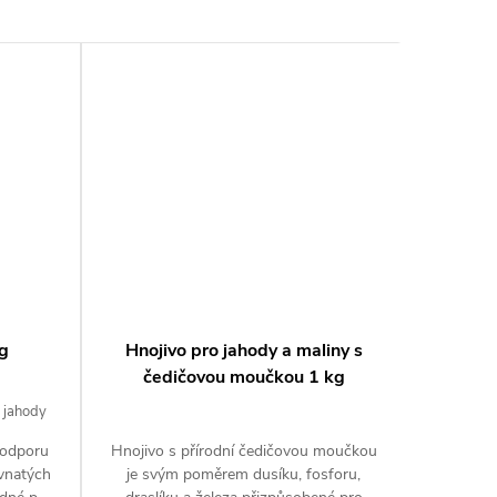
kg
Hnojivo pro jahody a maliny s
čedičovou moučkou 1 kg
 jahody
podporu
Hnojivo s přírodní čedičovou moučkou
avnatých
je svým poměrem dusíku, fosforu,