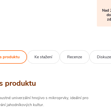
Nad 
do
z
s produktu
Ke stažení
Recenze
Diskuze
s produktu
stné univerzální hnojivo s mikroprvky, ideální pro
ání jahodníkových kultur.