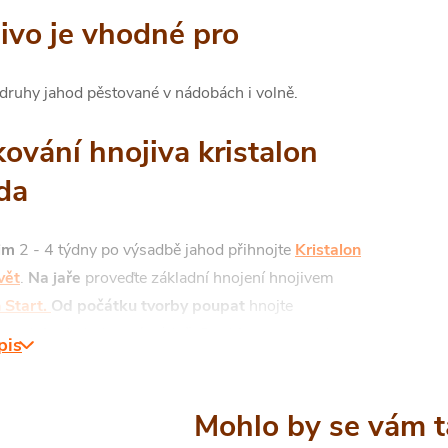
ivo je vhodné pro
druhy jahod pěstované v nádobách i volně.
ování hnojiva kristalon
da
im
2 - 4 týdny po výsadbě jahod přihnojte
Kristalon
vět
.
Na jaře
proveďte základní hnojení hnojivem
n Start.
Od počátku tvorby poupat
hnojte
nem Jahoda
jedenkrát týdně. Do 10 l konve vody
pis
 odměrku hnojiva (1 odměrka, 10ml odpovídá 10 g
 krátce zamíchejte a po cca 30 sec. je roztok připraven
2
 (postačí na 5 m
plochy). Uvedené dávky vyjadřují
í potřebu živin, při konkrétním stanovení dávky