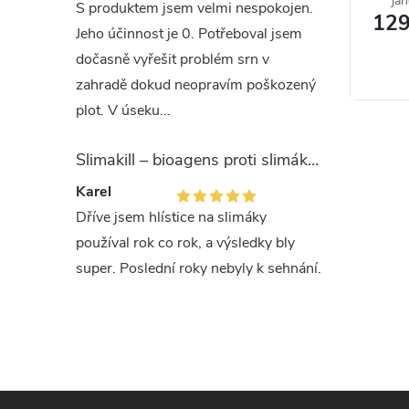
Doba
jah
S produktem jsem velmi nespokojen.
129
vho
kris
Jeho účinnost je 0. Potřeboval jsem
Živin
dočasně vyřešit problém srn v
zahradě dokud neopravím poškozený
ES hnoji
plot. V úseku...
obalu
Slimakill – bioagens proti slimákům (12 mil.)
Bale
Karel
Dříve jsem hlístice na slimáky
500 g hn
používal rok co rok, a výsledky bly
super. Poslední roky nebyly k sehnání.
Prvn
Pokud se 
řešit ve 
výrobku a
Z