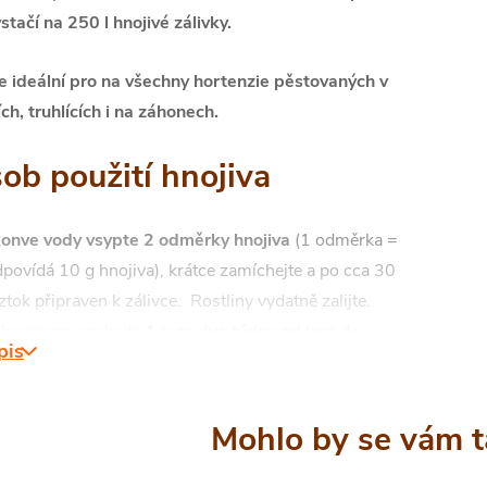
stačí na 250 l hnojivé zálivky.
je ideální pro na všechny hortenzie pěstovaných v
ch, truhlících i na záhonech.
ob použití hnojiva
konve vody vsypte 2 odměrky hnojiva
(1 odměrka =
povídá 10 g hnojiva), krátce zamíchejte a po cca 30
oztok připraven k zálivce. Rostliny vydatně zalijte.
 hnojivem opakujte
1 x za dva týdny od jara do
pis
léta
. Na list nepřihnojujte na přímém slunečním svitu.
ávky vyjadřují orientační potřebu živin, při
ím stanovení dávky vycházejte z půdní zásoby živin a
ostlin.