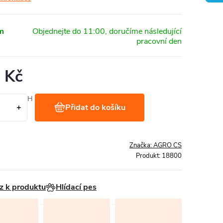
m
 Kč
Kč bez DPH
Přidat do košíku
 1 kg
Značka:
AGRO CS
Produkt:
18800
z k produktu
Hlídací pes