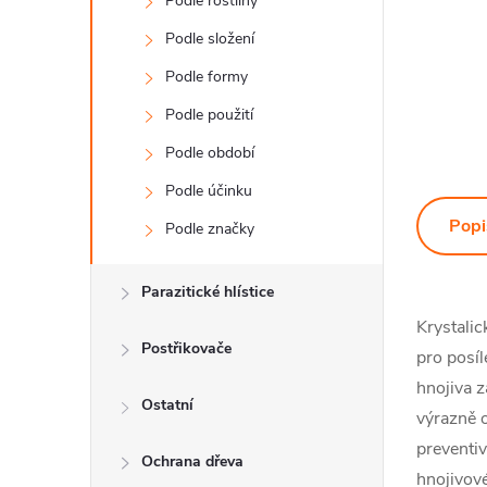
Podle rostliny
Podle složení
Podle formy
Podle použití
Podle období
Podle účinku
Popi
Podle značky
Parazitické hlístice
Krystalic
Postřikovače
pro posíl
hnojiva z
Ostatní
výrazně o
preventiv
Ochrana dřeva
hnojivov