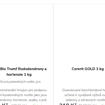
lení vystačí na 250 l hnojivé zálivky
ení hnojiva
vin N-P-K (20-5-10) + 2 % Mg + 25 % S +
y B, Mo, Fe, Cu, Mn, Zn.
y jako rostlinné „vitamíny“ pro výbornou kondici
 použitelnosti hnojiva
Bio Trumf Rododendrony a
Cererit GOLD 3 kg
talon
hortenzie 1 kg
iva kyselomilných rostlin, pro
 kvetení
vo
= neomezená expirace produktu v originálním
ominerální hnojivo pro podporu
Granulované bezchloridové h
í kyselomilných rostlin jako jsou
určené k vyvážené výživě o
ndrony, hortenzie, azalky, a jiné.
zeleniny a okrasných rostli
jehličnanů je účinnou prevencí