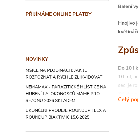
Balení vy
PŘIJÍMÁME ONLINE PLATBY
Hnojivo 
květináčí
Způs
NOVINKY
Do 10 l 
MŠICE NA PLODINÁCH: JAK JE
10 ml, od
ROZPOZNAT A RYCHLE ZLIKVIDOVAT
sec. je r
NEMAMAX - PARAZITICKÉ HLÍSTICE NA
Zálivku s
HUBENÍ LALOKONOSCŮ MÁME PRO
Celý po
SEZÓNU 2026 SKLADEM
poloviny 
UKONČENÍ PRODEJE ROUNDUP FLEX A
Uvedené d
ROUNDUP BIAKTIV K 15.6.2025
konkrétn
potřeby r