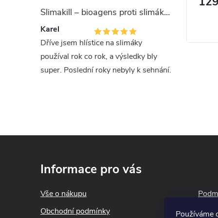
138 Kč
129
Měrná
138 Kč / 1 kg
Skladem
Skladem
Bale
foru, která
Slimakill – bioagens proti slimákům (12 mil.)
cena:
Zobrazit
přijatelná.
Karel
vyvážený
500 g hn
, K plus
Dříve jsem hlístice na slimáky
snadno
používal rok co rok, a výsledky bly
.
Prvn
super. Poslední roky nebyly k sehnání.
Pokud se 
řešit ve 
výrobku a
výrobku 
Z
Při nadý
á
zdravotní
Informace pro vás
p
lékaře. V
a
mohou bý
Vše o nákupu
Podmí
t
ponechat
Obchodní podmínky
Blog
Používáme c
í