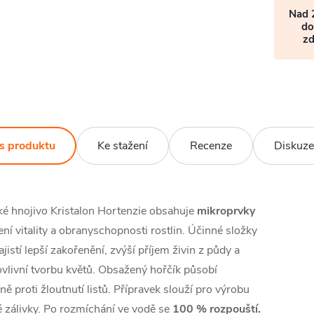
Nad 
do
z
s produktu
Ke stažení
Recenze
Diskuze
ké hnojivo Kristalon Hortenzie obsahuje
mikroprvky
ení vitality a obranyschopnosti rostlin. Účinné složky
ajistí lepší zakořenění, zvýší příjem živin z půdy a
vlivní tvorbu květů. Obsažený hořčík působí
ně proti žloutnutí listů. Přípravek slouží pro výrobu
é zálivky. Po rozmíchání ve vodě se
100 % rozpouští.