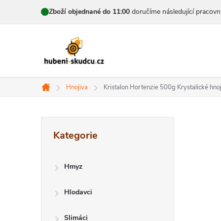
Přejít
Zboží objednané do 11:00
doručíme následující pracovn
na
obsah
Hnojiva
Kristalon Hortenzie 500g
Krystalické hno
Domů
P
Přeskočit
Kategorie
kategorie
o
s
Hmyz
t
Hlodavci
r
Slimáci