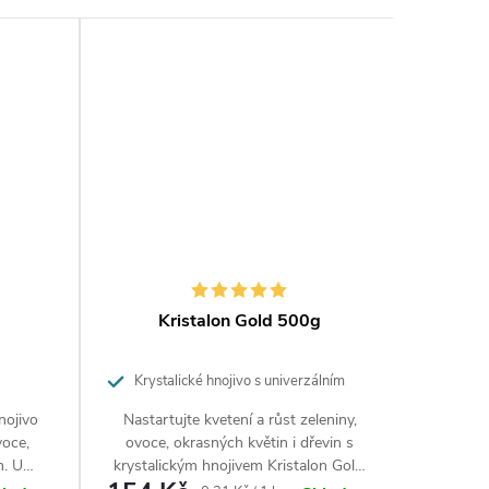
Kristalon Gold 500g
Hn
čed
Krystalické hnojivo s univerzálním
použitím.
nojivo
Nastartujte kvetení a růst zeleniny,
Hnojivo 
voce,
ovoce, okrasných květin i dřevin s
je svý
n. U
krystalickým hnojivem Kristalon Gold.
draslí
 proti
Hnojivo s moderní recepturou
v