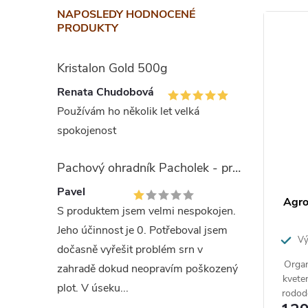
NAPOSLEDY HODNOCENÉ
0,5 kg ba
PRODUKTY
Slož
Kristalon Gold 500g
Renata Chudobová
Poměr ži
Používám ho několik let velká
mikroprvk
spokojenost
Mikroprvk
rostlin.
Pachový ohradník Pacholek - proti vysoké zvěři
Doba
Pavel
00g
Hnojivo pro hortenzie s
Agro
S produktem jsem velmi nespokojen.
kris
čedičovou moučkou 1 kg
Jeho účinnost je 0. Potřeboval jsem
rzálním
Výž
dočasně vyřešit problém srn v
bohaté
ES hnoji
zeleniny,
Hnojivo s přírodní čedičovou moučkou
Organ
zahradě dokud neopravím poškozený
dřevin s
je svým poměrem dusíku, fosforu,
kveten
obalu
plot. V úseku...
alon Gold.
draslíku a železa přizpůsobené pro
rodode
pturou
všechny druhy hortenzií.