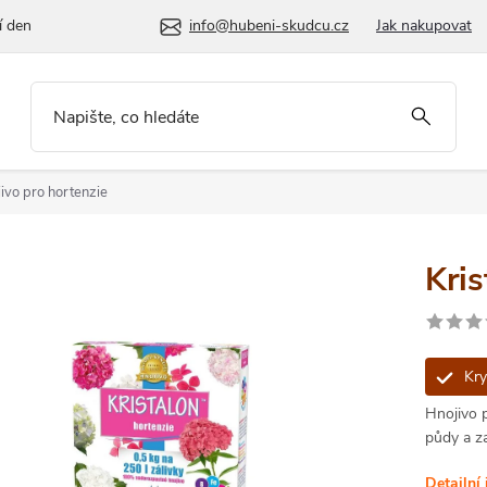
í den
info@hubeni-skudcu.cz
Jak nakupovat
jivo pro hortenzie
Kri
Kry
Hnojivo p
půdy a za
Detailní