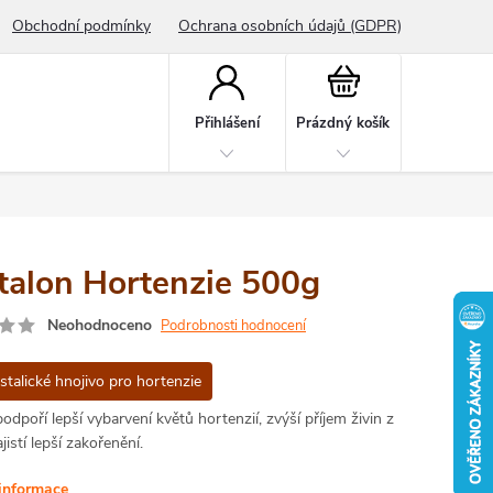
Obchodní podmínky
Ochrana osobních údajů (GDPR)
Nákupní
košík
Přihlášení
Prázdný košík
stalon Hortenzie 500g
Neohodnoceno
Podrobnosti hodnocení
stalické hnojivo pro hortenzie
odpoří lepší vybarvení květů hortenzií, zvýší příjem živin z
jistí lepší zakořenění.
 informace