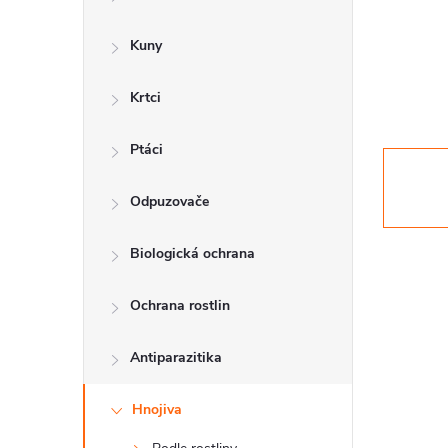
a
n
Kuny
n
Krtci
í
p
Ptáci
a
Odpuzovače
n
Biologická ochrana
e
l
Ochrana rostlin
Antiparazitika
Hnojiva