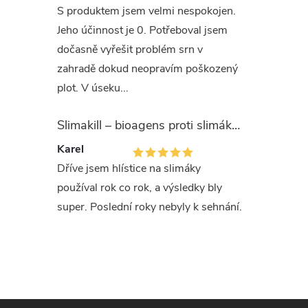
pomoc.
S produktem jsem velmi nespokojen.
Jeho účinnost je 0. Potřeboval jsem
Pokyny p
dočasně vyřešit problém srn v
P102 Uch
zahradě dokud neopravím poškozený
P103 Před
plot. V úseku...
P270 Při 
nekuřte.
Slimakill – bioagens proti slimákům (12 mil.)
Karel
Používej
Dříve jsem hlístice na slimáky
přečtěte
používal rok co rok, a výsledky bly
super. Poslední roky nebyly k sehnání.
Nekopíruj
autorský
písemný 