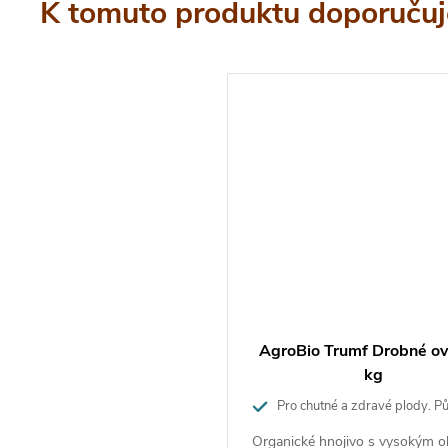
ýsadbě:
K tomuto produktu doporučuj
 po vysazení révy aplikujte 50 až 100g na jednu
a lehce zapravte do půdy.
 aplikační dávka hnojiva je 2kg/m² v průběhu 3 let.
ení hnojiva pro drobné
e
dusík jako N ve vysušeném vzorku 5%
fosfor jako
P
O
ve vysušeném vzorku 3%
2
5
AgroBio Trumf Drobné ov
raslík jako
K
O
ve vysušeném vzorku 9%
2
kg
hořčík jako MgO ve vysušeném vzorku 3%
Pro chutné a zdravé plody. Pů
pH 8 až 9,5 pH
3 měsíce.
Organické hnojivo s vysokým 