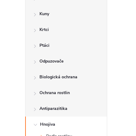
a
n
Kuny
n
Krtci
í
p
Ptáci
a
Odpuzovače
n
Biologická ochrana
e
l
Ochrana rostlin
Antiparazitika
Hnojiva