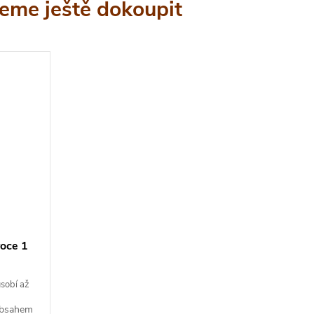
eme ještě dokoupit
oce 1
sobí až
obsahem