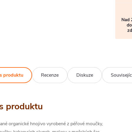
Nad 
do
z
s produktu
Recenze
Diskuze
Souvisejíc
s produktu
ané organické hnojivo vyrobené z péřové moučky,
oučky, kakaových slupek, melasy a mořských řas.