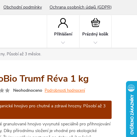
Obchodní podmínky
Ochrana osobních údajů (GDPR)
Nákupní
košík
Přihlášení
Prázdný košík
ny. Působí až 3 měsíce.
oBio Trumf Réva 1 kg
Neohodnoceno
Podrobnosti hodnocení
anické hnojivo pro chutné a zdravé hrozny. Působí až 3
é granulované hnojivo vyvynuté speciálně pro přihnojování
y. Díky přírodnímu složení je vhodné pro ekologické