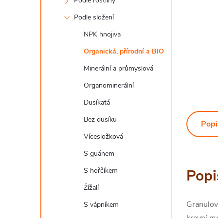
Podle rostliny
Podle složení
NPK hnojiva
Organická, přírodní a BIO
Minerální a průmyslová
Organominerální
Dusíkatá
Bez dusíku
Popi
Vícesložková
S guánem
S hořčíkem
Popi
Žížalí
Granulov
S vápníkem
krevní m