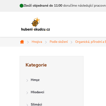
Přejít
Zboží objednané do 11:00
doručíme následující pracovn
na
obsah
Hnojiva
Podle složení
Organická, přírodní a 
Domů
P
Přeskočit
Kategorie
kategorie
o
s
Hmyz
t
Hlodavci
r
Slimáci