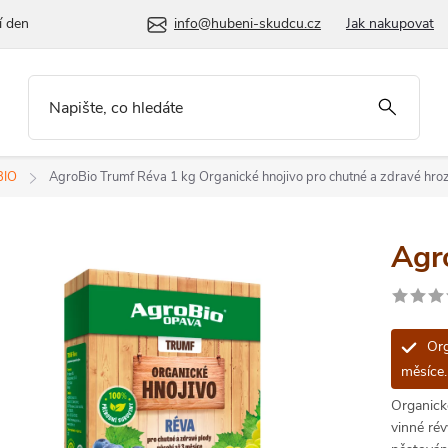
í den
info@hubeni-skudcu.cz
Jak nakupovat
BIO
AgroBio Trumf Réva 1 kg
Organické hnojivo pro chutné a zdravé hroz
Agr
Org
měsíce.
Organick
vinné rév