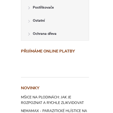
Po v
Postřikovače
3 měsíce
Ostatní
rostlinu 
Ochrana dřeva
Maximální
Slož
PŘIJÍMÁME ONLINE PLATBY
ovoc
Celkový 
Celkový 
NOVINKY
Celkový d
MŠICE NA PLODINÁCH: JAK JE
Celkový 
ROZPOZNAT A RYCHLE ZLIKVIDOVAT
Hodnota 
NEMAMAX - PARAZITICKÉ HLÍSTICE NA