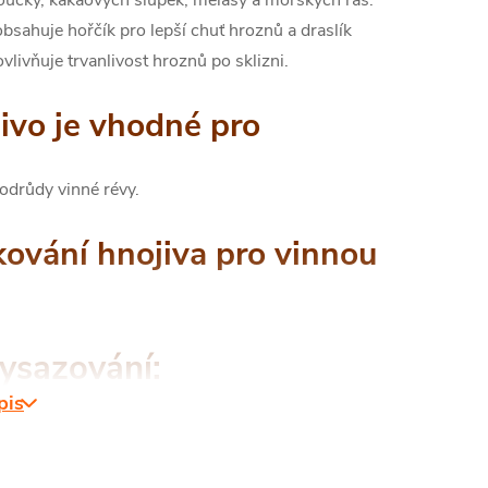
bsahuje hořčík pro lepší chuť hroznů a draslík
ovlivňuje trvanlivost hroznů po sklizni.
ivo je vhodné pro
odrůdy vinné révy.
ování hnojiva pro vinnou
u
vysazování:
pis
e 100g hnojiva na
m²
a zapravte do půdy.