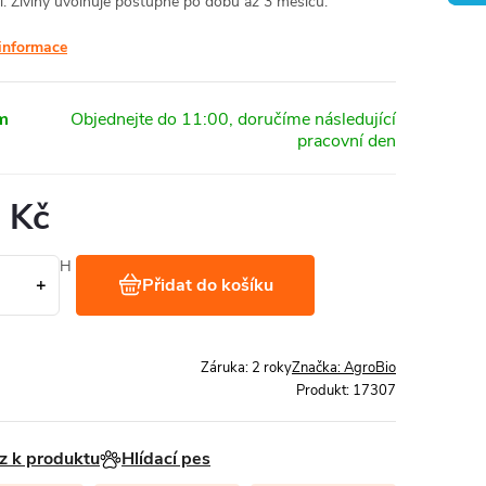
í. Živiny uvolňuje postupně po dobu až 3 měsíců.
 informace
m
 Kč
Kč bez DPH
Přidat do košíku
 1 kg
Záruka
:
2 roky
Značka:
AgroBio
Produkt:
17307
z k produktu
Hlídací pes