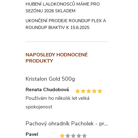
HUBENÍ LALOKONOSCŮ MÁME PRO
Bale
SEZÓNU 2026 SKLADEM
UKONČENÍ PRODEJE ROUNDUP FLEX A
1 kg hno
ROUNDUP BIAKTIV K 15.6.2025
Údaj
NAPOSLEDY HODNOCENÉ
PRODUKTY
Je potře
bezpečnos
Kristalon Gold 500g
skončení
Renata Chudobová
ošetřete
Používám ho několik let velká
První p
spokojenost
vody. Při
Pachový ohradník Pacholek - proti vysoké zvěři
potřísně
případech
Pavel