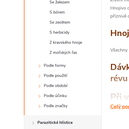
Se železem
Hnojivo o
S bórem
příznivě 
Se zeolitem
Hnoj
S herbicidy
Z kravského hnoje
Všechny 
Z mořských řas
Dávk
Podle formy
rév
Podle použití
Podle období
Při 
Podle účinku
Podle značky
Celý po
Aplikujt
Parazitické hlístice