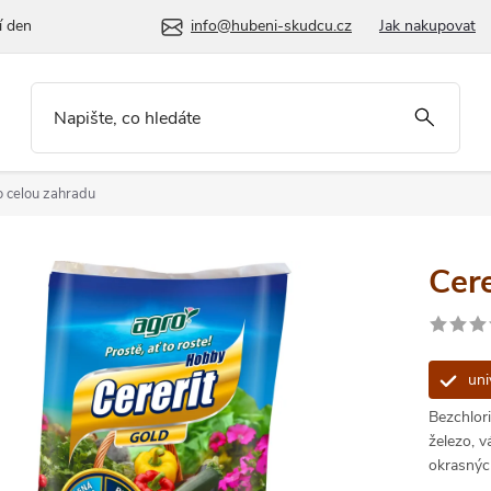
í den
info@hubeni-skudcu.cz
Jak nakupovat
ro celou zahradu
Cer
uni
Bezchlori
železo, v
okrasných