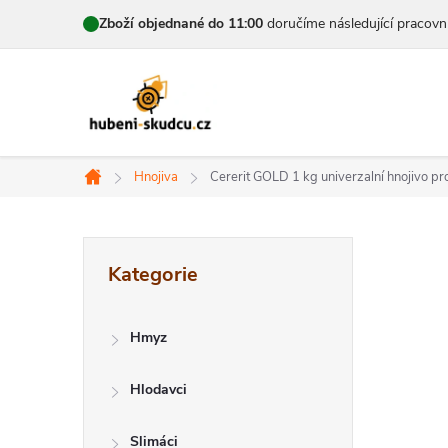
Přejít
Zboží objednané do 11:00
doručíme následující pracovn
na
obsah
Hnojiva
Cererit GOLD 1 kg
univerzalní hnojivo p
Domů
P
Přeskočit
Kategorie
kategorie
o
s
Hmyz
t
Hlodavci
r
Slimáci