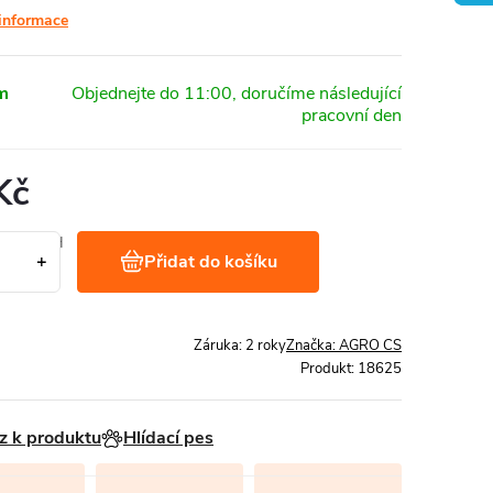
 informace
m
Kč
č bez DPH
Přidat do košíku
 kg
Záruka
:
2 roky
Značka:
AGRO CS
Produkt:
18625
z k produktu
Hlídací pes