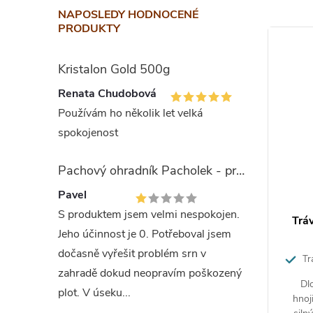
Doporuču
NAPOSLEDY HODNOCENÉ
PRODUKTY
výsadbou
vegetace.
Kristalon Gold 500g
provádět 
Renata Chudobová
Upozorně
Používám ho několik let velká
spokojenost
Skla
Pachový ohradník Pacholek - proti vysoké zvěři
výrobek 
Pavel
původním
S produktem jsem velmi nespokojen.
 zahrada
AgroBio Trumf Ovocné dřeviny 1
Trá
potravin,
Jeho účinnost je 0. Potřeboval jsem
kg
dočasně vyřešit problém srn v
Pro zvýšenou tvorbu plodů a chutnější
Trá
Slož
zahradě dokud neopravím poškozený
ovoce. Působí až 3 měsíce.
dlouh
rostliny –
Organické hnojivo s vysokým obsahem
Dl
plot. V úseku...
s výživou,
draslíku pro tvorbu plodů a chutné
hnoj