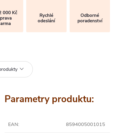
2 000 Kč
Rychlé
Odborné
prava
odeslání
poradenství
darma
produkty
Parametry produktu:
EAN
:
8594005001015