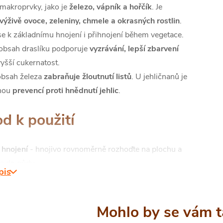
 makroprvky, jako je
železo, vápník a hořčík
. Je
výživě ovoce, zeleniny, chmele a okrasných rostlin
.
se k základnímu hnojení i přihnojení během vegetace.
obsah draslíku podporuje
vyzrávání, lepší zbarvení
yšší cukernatost.
obsah železa
zabraňuje žloutnutí listů
. U jehličnanů je
nnou
prevencí proti hnědnutí jehlic
.
d k použití
 hnojení
- hnojivo rovnoměrně rozhoďte na plochu a
e do půdy.
pis
vání
- hnojivo rovnoměrně rozhoďte na plochu -
ne
listy rostlin
né dávkování: 30 - 100 g /1
m²
plochy za rok