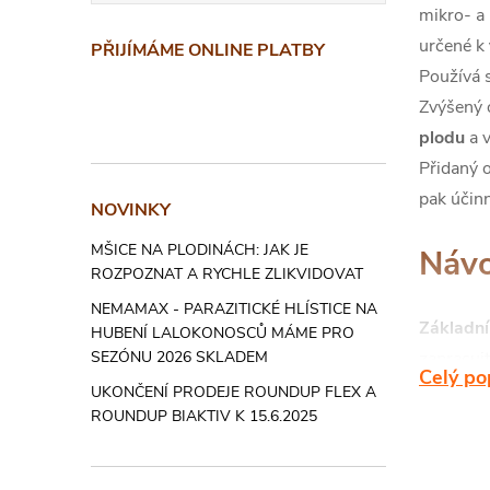
mikro- a
určené k
PŘIJÍMÁME ONLINE PLATBY
Používá 
Zvýšený 
plodu
a v
Přidaný 
pak úči
NOVINKY
MŠICE NA PLODINÁCH: JAK JE
Návo
ROZPOZNAT A RYCHLE ZLIKVIDOVAT
NEMAMAX - PARAZITICKÉ HLÍSTICE NA
Základní
HUBENÍ LALOKONOSCŮ MÁME PRO
zapracujt
SEZÓNU 2026 SKLADEM
Celý po
Přihnojo
UKONČENÍ PRODEJE ROUNDUP FLEX A
ROUNDUP BIAKTIV K 15.6.2025
na mokré 
Doporuče