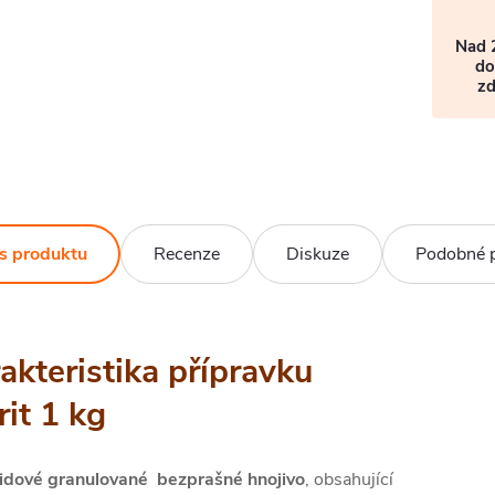
Nad 
do
z
s produktu
Recenze
Diskuze
Podobné 
akteristika přípravku
rit 1 kg
idové granulované bezprašné hnojivo
, obsahující