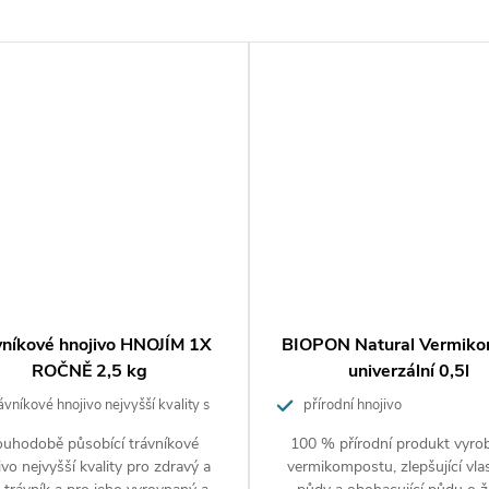
je se rozdělit dávku hnojiva v poměru 2/3 dávky před
 (základní hnojení) a 1/3 dávky k přihnojení během
 Je lepší používat menší dávku hnojiva a hnojení
častěji.
ní: Při předávkování hrozí poškození rostlin.
dování přípravku
skladujte na suchých, dobře větraných místech, v
 uzavřeném obalu, mimo dosah dětí, odděleně od
vníkové hnojivo HNOJÍM 1X
BIOPON Natural Vermik
 nápojů a krmiv.
ROČNĚ 2,5 kg
univerzální 0,5l
vníkové hnojivo nejvyšší kvality s
přírodní hnojivo
ení
odobým účinkem
ouhodobě působící trávníkové
100 % přírodní produkt vyro
ivo nejvyšší kvality pro zdravý a
vermikompostu, zlepšující vla