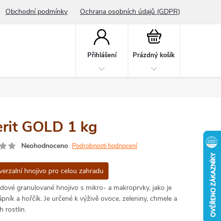
Obchodní podmínky
Ochrana osobních údajů (GDPR)
Nákupní
košík
Přihlášení
Prázdný košík
erit GOLD 1 kg
Neohodnoceno
Podrobnosti hodnocení
verzalní hnojivo pro celou zahradu
dové granulované hnojivo s mikro- a makroprvky, jako je
ápník a hořčík. Je určené k výživě ovoce, zeleniny, chmele a
 rostlin.