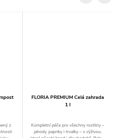
ompost
FLORIA PREMIUM Celá zahrada
AgroBi
1 l
Pro z
ovoce. Pů
bený z
Kompletní péče pro všechny rostliny –
Organick
stnosti
jahody, papriky i trvalky – s výživou,
draslí