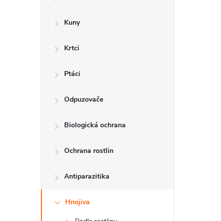
a
n
Kuny
n
Krtci
í
p
Ptáci
a
Odpuzovače
n
Biologická ochrana
e
l
Ochrana rostlin
Antiparazitika
Hnojiva