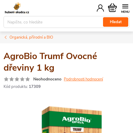
Přejít
Nákupní
na
košík
obsah
Hledat
Organická, přírodní a BIO
AgroBio Trumf Ovocné
dřeviny 1 kg
Neohodnoceno
Podrobnosti hodnocení
Kód produktu:
17309