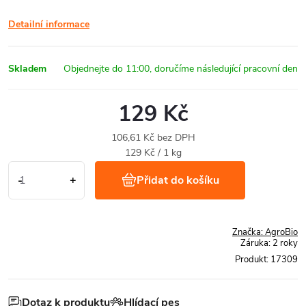
Detailní informace
Skladem
129 Kč
106,61 Kč bez DPH
Měrná
129 Kč / 1 kg
cena:
Přidat do košíku
Značka:
AgroBio
Záruka
:
2 roky
Produkt:
17309
Dotaz k produktu
Hlídací pes