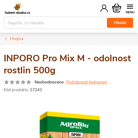
Přejít
Nákupní
na
košík
obsah
Hledat
Hnojiva
INPORO Pro Mix M - odolnost
rostlin 500g
Neohodnoceno
Podrobnosti hodnocení
Kód produktu:
17241