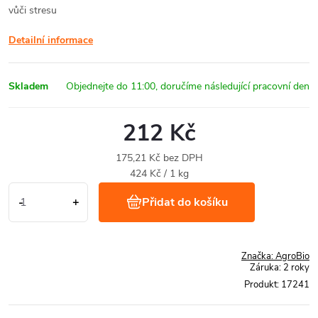
vůči stresu
Detailní informace
Skladem
212 Kč
175,21 Kč bez DPH
Měrná
424 Kč / 1 kg
cena:
Přidat do košíku
Značka:
AgroBio
Záruka
:
2 roky
Produkt:
17241