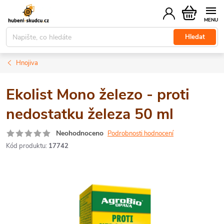
Přejít
Nákupní
na
košík
obsah
Hledat
Hnojiva
Ekolist Mono železo - proti
nedostatku železa 50 ml
Neohodnoceno
Podrobnosti hodnocení
Kód produktu:
17742