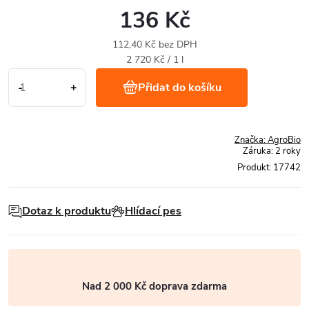
136 Kč
112,40 Kč bez DPH
Měrná
2 720 Kč / 1 l
cena:
Přidat do košíku
Značka:
AgroBio
Záruka
:
2 roky
Produkt:
17742
Dotaz k produktu
Hlídací pes
Nad 2 000 Kč doprava zdarma