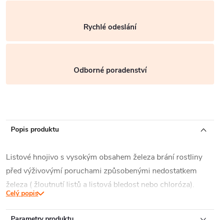
Rychlé odeslání
Odborné poradenství
Popis produktu
Listové hnojivo s vysokým obsahem železa brání rostliny
před výživovýmí poruchami způsobenými nedostatkem
železa ( žloutnutí listů a listová bledost nebo chloróza).
Celý popis
Speciální složení hnojiva zajišťuje úplné a rychlé přijetí
železa rostlinou přes listy. Používá se pro doplnění železa
Parametry produktu