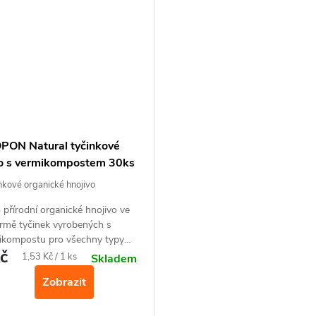
PON Natural tyčinkové
vo s vermikompostem 30ks
nkové organické hnojivo
přírodní organické hnojivo ve
rmě tyčinek vyrobených s
ikompostu pro všechny typy
č
ch a balkonových rostlin. Pro
Měrná
1,53 Kč / 1 ks
Skladem
ní růst a zdravý krásný vzhled.
cena:
Zobrazit
oduché a pohodlné hnojení.