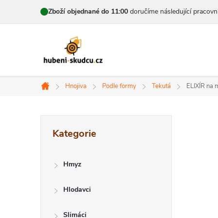
Přejít
Zboží objednané do 11:00
doručíme následující pracovn
na
obsah
Hnojiva
Podle formy
Tekutá
ELIXÍR na 
Domů
P
Přeskočit
Kategorie
kategorie
o
s
Hmyz
t
Hlodavci
r
Slimáci