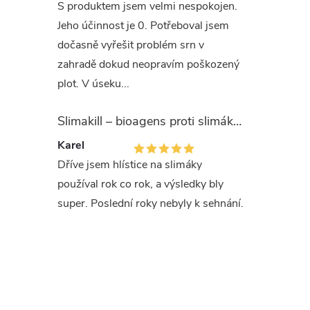
S produktem jsem velmi nespokojen.
Skla
Jeho účinnost je 0. Potřeboval jsem
dočasně vyřešit problém srn v
Chraňte 
zahradě dokud neopravím poškozený
plot. V úseku...
Slož
Slimakill – bioagens proti slimákům (12 mil.)
EUH208 o
Karel
methylis
Dříve jsem hlístice na slimáky
Může vyv
používal rok co rok, a výsledky bly
super. Poslední roky nebyly k sehnání.
Deklarova
fosfor
P
2
Doba