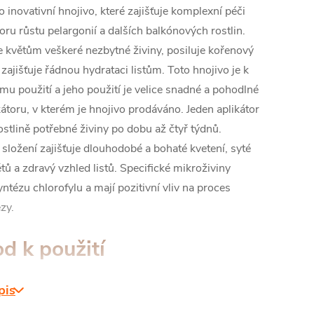
o inovativní hnojivo, které zajišťuje komplexní péči
ru růstu pelargonií a dalších balkónových rostlin.
e květům veškeré nezbytné živiny, posiluje kořenový
zajišťuje řádnou hydrataci listům. Toto hnojivo je k
u použití a jeho použití je velice snadné a pohodlné
kátoru, v kterém je hnojivo prodáváno. Jeden aplikátor
stlině potřebné živiny po dobu až čtyř týdnů.
 složení zajišťuje dlouhodobé a bohaté kvetení, syté
tů a zdravý vzhled listů. Specifické mikroživiny
yntézu chlorofylu a mají pozitivní vliv na proces
zy.
d k použití
pis
špičku aplikátoru na vyznačeném místě. Vložte
 do zeminy tak, aby roztok mohl volně vytékat. Pokud