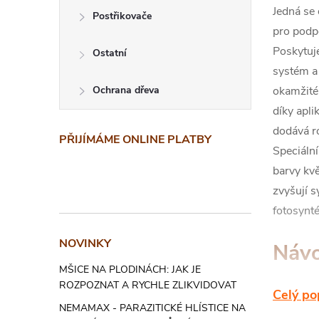
Jedná se 
Postřikovače
pro podpo
Poskytuj
Ostatní
systém a 
okamžitém
Ochrana dřeva
díky apli
dodává ro
PŘIJÍMÁME ONLINE PLATBY
Speciální
barvy kvě
zvyšují s
fotosynté
NOVINKY
Návo
MŠICE NA PLODINÁCH: JAK JE
ROZPOZNAT A RYCHLE ZLIKVIDOVAT
Celý po
Odlomte 
NEMAMAX - PARAZITICKÉ HLÍSTICE NA
aplikátor