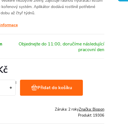
 veškeré nezbytné živiny, zajišťuje řádnou hydrataci listům
e kořenový systém. Aplikátor dodává rostlině potřebné
 dobu až čtyř týdnů.
 informace
m
Kč
č bez DPH
Přidat do košíku
 / 1 l
Záruka
:
2 roky
Značka:
Biopon
Produkt:
19306