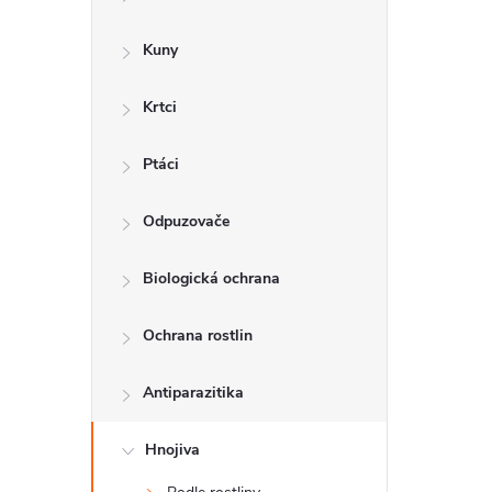
a
n
Kuny
n
Krtci
í
p
Ptáci
a
Odpuzovače
n
Biologická ochrana
e
l
Ochrana rostlin
Antiparazitika
Hnojiva