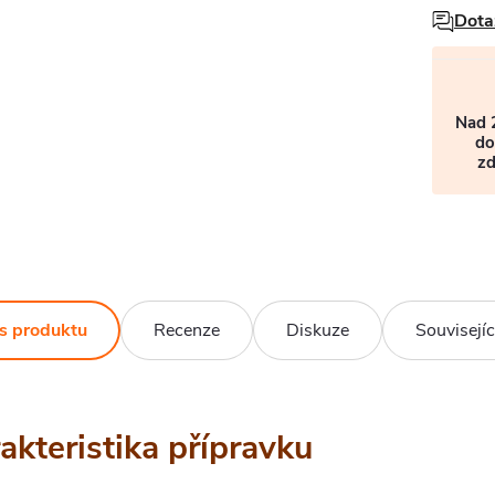
Dota
Nad 
do
z
s produktu
Recenze
Diskuze
Souvisejíc
akteristika přípravku