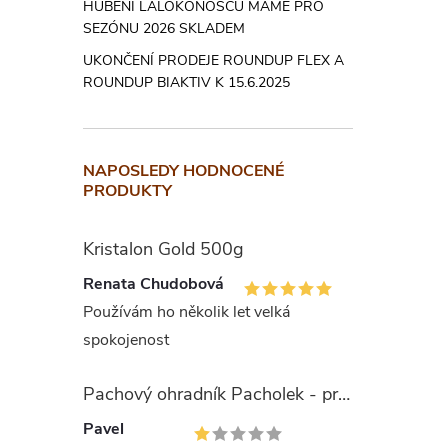
HUBENÍ LALOKONOSCŮ MÁME PRO
je to nut
SEZÓNU 2026 SKLADEM
Aplikáto
UKONČENÍ PRODEJE ROUNDUP FLEX A
prázdný.
ROUNDUP BIAKTIV K 15.6.2025
čtyř týd
Prvn
NAPOSLEDY HODNOCENÉ
PRODUKTY
Při nadý
Kristalon Gold 500g
případě 
Při styku
Renata Chudobová
vody a m
Používám ho několik let velká
Při zasaž
spokojenost
tekoucí 
Při požití
Pachový ohradník Pacholek - proti vysoké zvěři
pomoc.
Pavel