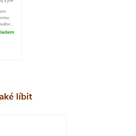
y a jiné
pro
formu
ivátoru
ohaté
kladem
y jsou
inutější