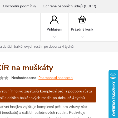
Obchodní podmínky
Ochrana osobních údajů (GDPR)
Nákupní
košík
Přihlášení
Prázdný košík
í a dalších balkónových rostlin po dobu až 4 týdnů
XÍR na muškáty
Neohodnoceno
Podrobnosti hodnocení
ativní hnojivo zajišťující komplexní péči a podporu růstu
nií a dalších balkónových rostlin po dobu až 4 týdnů
ativní hnojivo zajišťuje komplexní péči pro zdravý růst
í (muškátů) a dalších balkónových rostlin.. Poskytuje