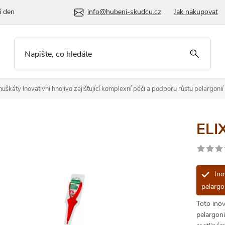
í den
info@hubeni-skudcu.cz
Jak nakupovat
muškáty
Inovativní hnojivo zajišťující komplexní péči a podporu růstu pelargoni
ELI
Inov
pelargo
Toto inov
pelargoni