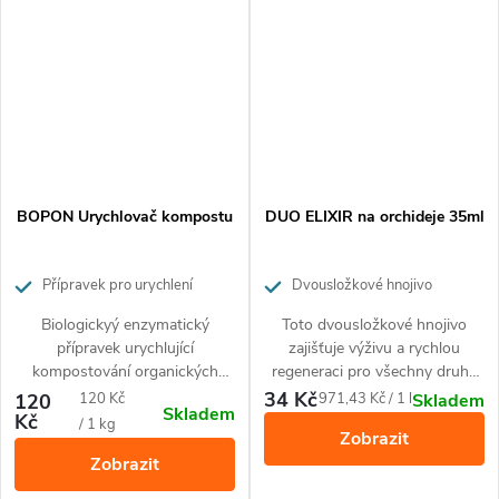
BOPON Urychlovač kompostu
DUO ELIXIR na orchideje 35ml
Přípravek pro urychlení
Dvousložkové hnojivo
procesu kompostování
zajišťující výživu a rychlou
Biologickyý enzymatický
Toto dvousložkové hnojivo
regeneraci pro všechny druhy
přípravek urychlující
zajišťuje výživu a rychlou
orchidejí.
kompostování organických
regeneraci pro všechny druhy
zbytků. Zajišťuje rychlé a
orchidejí. Je ideálním řešením
34 Kč
Měrná
Měrná
120
120 Kč
971,43 Kč / 1 l
Skladem
Skladem
optimální kompostování díky
zvláště pro květiny, které trpí
Kč
cena:
cena:
/ 1 kg
Zobrazit
obsaženým mikroorganismům.
problémy jako pomalý růst,
Zobrazit
Slouží pro přípravu hygienicky
nedostatečné kvetení,
nezávadného kompostu. Obsah
chřadnoucí kořenový systém,