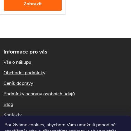
Zobrazit
živiny, zajišťuje řádnou
hydrataci listům a posiluje
kořenový systém. Aplikátor
dodává rostlině potřebné živiny
O
po dobu až čtyř týdnů.
Z
v
Informace pro vás
l
á
Vše o nákupu
á
p
Obchodní podmínky
d
a
Ceník dopravy
a
t
Podmínky ochrany osobních údajů
c
Blog
í
í
Kontakty
p
Používáme cookies, abychom Vám umožnili pohodlné
Dotazy k objednávkám