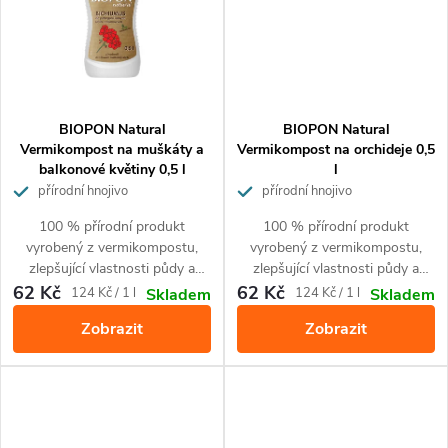
BIOPON Natural
BIOPON Natural
Vermikompost na muškáty a
Vermikompost na orchideje 0,5
balkonové květiny 0,5 l
l
přírodní hnojivo
přírodní hnojivo
100 % přírodní produkt
100 % přírodní produkt
vyrobený z vermikompostu,
vyrobený z vermikompostu,
zlepšující vlastnosti půdy a
zlepšující vlastnosti půdy a
obohacující půdu o živiny.
obohacující půdu o živiny,
62 Kč
62 Kč
Měrná
Měrná
124 Kč / 1 l
124 Kč / 1 l
Skladem
Skladem
Zajišťuje krásnou barvu květů.
Zajišťuje kvetení několikrát do
cena:
cena:
Zobrazit
Zobrazit
Je určený pro použití při
roka a krásnou barvu květů. Pro
pěstování všech druhů
všechny druhy orchidejí.
muškátů a jiných balkonových
rostlin.