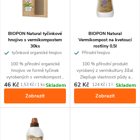
n
i
í
s
p
p
BIOPON Natural tyčinkové
BIOPON Natural
r
hnojivo s vermikompostem
Vermikompost na kvetoucí
30ks
rostliny 0,5l
r
o
tyčinkové organické hnojivo
Přírodní hnojivo
o
100 % přírodní organické
100 % přírodní produkt
d
hnojivo ve formě tyčinek
vyrobený z vermikultury žížal.
d
vyrobených s vermikompostu
Zlepšuje vlastnosti půdy a
u
pro všechny typy domácích a
obohacuje půdu o živiny.
46 Kč
62 Kč
Měrná
Měrná
1,53 Kč / 1 ks
124 Kč / 1 l
Skladem
Skladem
u
balkonových rostlin. Pro
Zajišťuje krásný vzhled
cena:
cena:
k
Zobrazit
Zobrazit
optimální růst a zdravý krásný
kvetoucích rostlin. Pro všechny
vzhled. Jednoduché a pohodlné
druhy okrasných kvetoucích
k
t
hnojení.
rostlin.
t
ů
ů