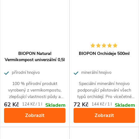
BIOPON Natural
BIOPON Orchideje 500ml
Vermikompost univerzální 0,5l
přírodní hnojivo
minerální hnojivo
100 % přírodní produkt
Speciální minerální hnojivo
vyrobený z vermikompostu,
podporující pěstování všech
zlepšující vlastnosti půdy a
typů orchidejí. Pro vícečetné
obohacující půdu o živiny.
kvetení a krásnou barvu listů.
62 Kč
72 Kč
Měrná
Měrná
124 Kč / 1 l
144 Kč / 1 l
Skladem
Skladem
Zajišťuje krásný vzhled rostlin.
cena:
cena:
Zobrazit
Zobrazit
Je určený pro použití při
pěstování všech druhů
okrasných rostlin a zeleniny.