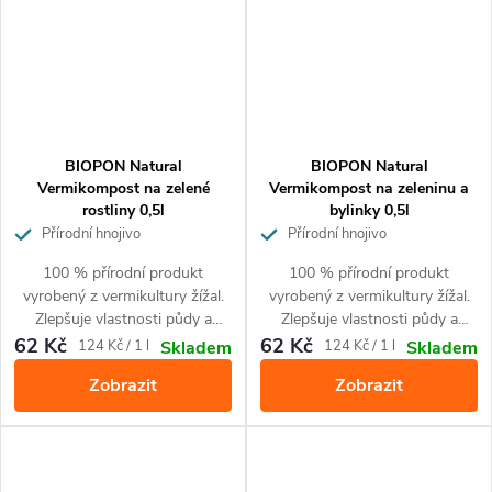
BIOPON Natural
BIOPON Natural
Vermikompost na zelené
Vermikompost na zeleninu a
rostliny 0,5l
bylinky 0,5l
Přírodní hnojivo
Přírodní hnojivo
100 % přírodní produkt
100 % přírodní produkt
vyrobený z vermikultury žížal.
vyrobený z vermikultury žížal.
Zlepšuje vlastnosti půdy a
Zlepšuje vlastnosti půdy a
obohacuje půdu o živiny.
obohacuje půdu o živiny.
62 Kč
62 Kč
Měrná
Měrná
124 Kč / 1 l
124 Kč / 1 l
Skladem
Skladem
Zajišťuje optimální růst a
Zajišťuje optimální růst a zdravé
cena:
cena:
Zobrazit
Zobrazit
intenzivně zelenou barvu listů.
a vysoké výnosy. Pro pěstování
Pro všechny druhy okrasných
zeleniny a bylinek.
zelených rostlin.