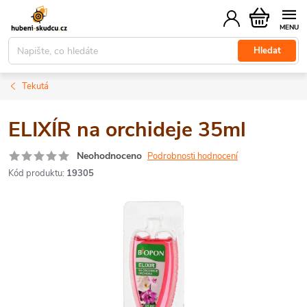
Přejít
Nákupní
na
košík
obsah
Hledat
Tekutá
ELIXÍR na orchideje 35ml
Neohodnoceno
Podrobnosti hodnocení
Kód produktu:
19305