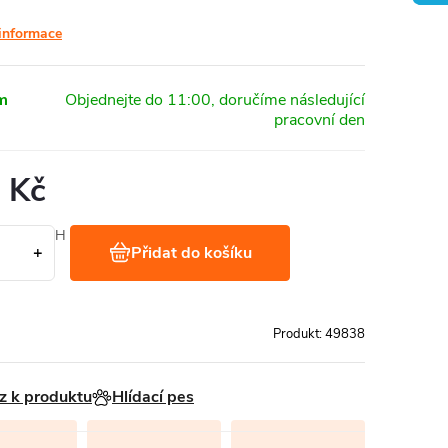
 informace
m
 Kč
Kč bez DPH
Přidat do košíku
 1 kg
Produkt:
49838
z k produktu
Hlídací pes