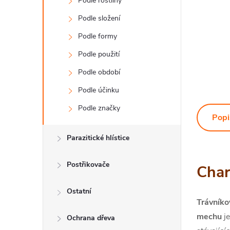
Podle rostliny
Podle složení
Podle formy
Podle použití
Podle období
Podle účinku
Podle značky
Popi
Parazitické hlístice
Postřikovače
Char
Ostatní
Trávníko
mechu
j
Ochrana dřeva