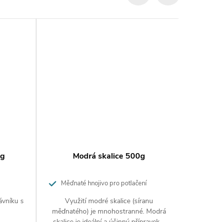
0g
Modrá skalice 500g
Ska
Měďnaté hnojivo pro potlačení
proti
výskytu mechů, lišejníků nebo chorob
ávníku s
Využití modré skalice (síranu
Zelen
rostlin a pro doplňkovou výživu plodin s
měďnatého) je mnohostranné. Modrá
přípra
výššími nároky na měď
skalice je ideální a účinný přípravek v
mechům a