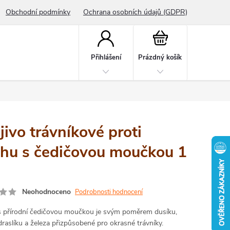
Obchodní podmínky
Ochrana osobních údajů (GDPR)
Nákupní
košík
Přihlášení
Prázdný košík
ivo trávníkové proti
hu s čedičovou moučkou 1
Neohodnoceno
Podrobnosti hodnocení
s přírodní čedičovou moučkou je svým poměrem dusíku,
draslíku a železa přizpůsobené pro okrasné trávníky.