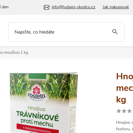
í den
info@hubeni-skudcu.cz
Jak nakupovat
vou moučkou 1 kg
Hnoj
mec
kg
Hnojivo 
fosforu, 