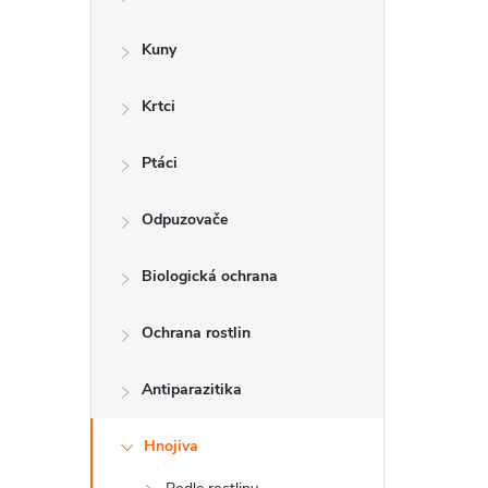
a
n
Kuny
n
Krtci
í
p
Ptáci
a
Odpuzovače
n
Biologická ochrana
e
l
Ochrana rostlin
Antiparazitika
Hnojiva