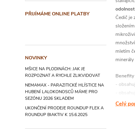
stávající
odolnost 
PŘIJÍMÁME ONLINE PLATBY
Čedič je
složením
mikroživi
množství
mletím č
NOVINKY
minerály 
MŠICE NA PLODINÁCH: JAK JE
Benefity 
ROZPOZNAT A RYCHLE ZLIKVIDOVAT
- obsahu
NEMAMAX - PARAZITICKÉ HLÍSTICE NA
HUBENÍ LALOKONOSCŮ MÁME PRO
- obsahuj
SEZÓNU 2026 SKLADEM
mnoho da
Celý po
UKONČENÍ PRODEJE ROUNDUP FLEX A
- jemně 
ROUNDUP BIAKTIV K 15.6.2025
mikroele
- zvyšuje
-podporu