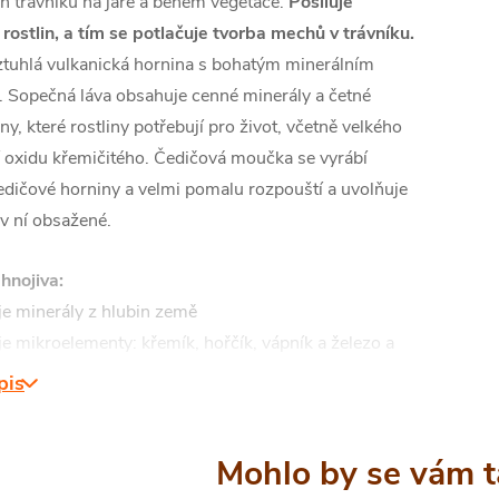
ch trávníků na jaře a během vegetace.
Posiluje
rostlin, a tím se potlačuje tvorba mechů v trávníku.
 ztuhlá vulkanická hornina s bohatým minerálním
. Sopečná láva obsahuje cenné minerály a četné
ny, které rostliny potřebují pro život, včetně velkého
 oxidu křemičitého. Čedičová moučka se vyrábí
edičové horniny a velmi pomalu rozpouští a uvolňuje
v ní obsažené.
hnojiva:
je minerály z hlubin země
e mikroelementy: křemík, hořčík, vápník a železo a
lších prvků
pis
čedičová moučka pro snadné vstřebávání
mentů rostlinami
 odolnost rostlin proti škůdcům
je úrodnost půdy