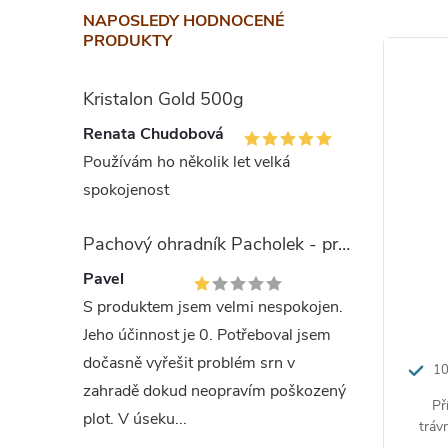
NAPOSLEDY HODNOCENÉ
PRODUKTY
Návo
Kristalon Gold 500g
Množství
Renata Chudobová
Aplikujt
Používám ho několik let velká
po seči, 
spokojenost
První při
Pachový ohradník Pacholek - proti vysoké zvěři
provzdušn
Pavel
Po každé 
S produktem jsem velmi nespokojen.
Nepřekra
00g
Skalice zelená sáček 1kg
Jeho účinnost je 0. Potřeboval jsem
dočasně vyřešit problém srn v
Slož
čení
proti mechům v trávníku
10
zahradě dokud neopravím poškozený
chorob
síranu
Zelená skalice je ideální a účinný
Př
 plodin s
plot. V úseku...
né. Modrá
přípravek v boji proti nežádoucím
tráv
N 3,2% +
řípravek v
mechům a zároveň poskytuje plodinám