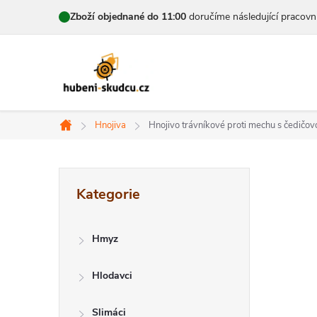
Přejít
Zboží objednané do 11:00
doručíme následující pracovn
na
obsah
Hnojiva
Hnojivo trávníkové proti mechu s čedičo
Domů
P
Přeskočit
Kategorie
kategorie
o
s
Hmyz
t
Hlodavci
r
Slimáci