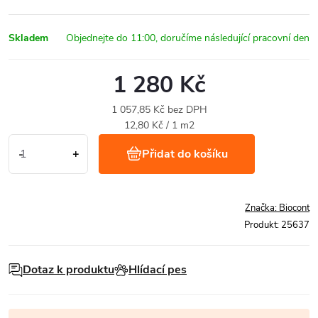
Skladem
1 280 Kč
1 057,85 Kč bez DPH
Měrná
12,80 Kč / 1 m2
cena:
Přidat do košíku
Značka:
Biocont
Produkt:
25637
Dotaz k produktu
Hlídací pes