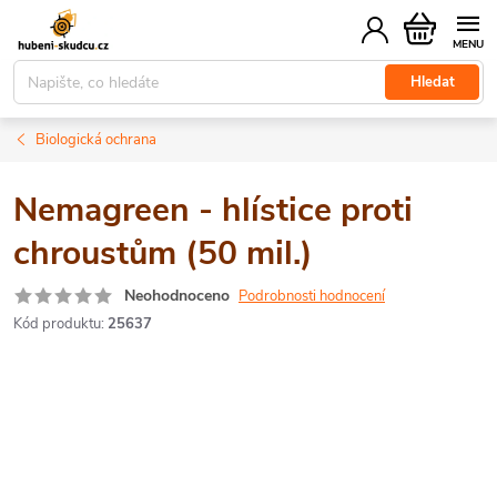
Přejít
Nákupní
na
košík
obsah
Hledat
Biologická ochrana
Nemagreen - hlístice proti
chroustům (50 mil.)
Neohodnoceno
Podrobnosti hodnocení
Kód produktu:
25637