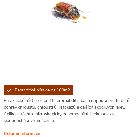
Parazitické hlístice na 100m2
Parazitické hlístice rodu Heterorhabditis bacteriophora pro hubení
ponrav chroustů, chroustků, listokazů a dalších škodlivých larev.
Aplikace těchto mikroskopických pomocníků je ekologická,
jednoduchá a velmi účinná.
Detailní informace