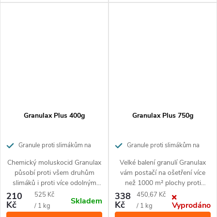
odolnost proti vlhkosti
žádnou slizovou stopu. Ochrana
obsahuje repelentní látku LORE
vaší zahrádky před slimáky
- zabraňuje požití psy obsahuje
zaručena.
hořkou látku BITREX -
zabraňuje náhodnému požití
Granulax Plus 400g
Granulax Plus 750g
Granule proti slimákům na
Granule proti slimákům na
570 m²
1070 m²
Chemický moluskocid Granulax
Velké balení granulí Granulax
působí proti všem druhům
vám postačí na ošetření více
slimáků i proti více odolným
než 1000 m² plochy proti
plzákům. Granule vysoce
slimákům i odolnějším plzákům.
Měrná
Měrná
210
525 Kč
338
450,67 Kč
Skladem
odolné proti vlhkosti se snadno
Přípravek vydrží nerozložený a
Kč
Kč
Vyprodáno
cena:
cena:
/ 1 kg
/ 1 kg
aplikují rozhozem bez nutnosti
to i za deštivého počasí po