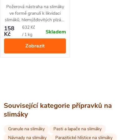
zemědělství
Požerová nástraha na slimáky
ve formě granulí k likvidaci
slimáků, hlemýžďovitých plzáků
na zahradách a sklenících.
Měrná
158
632 Kč
Skladem
Bezpečné pro použití při
Kč
cena:
/ 1 kg
přítomnosti domácích mazlíčků,
Zobrazit
ptáků a ježků.
O
v
l
Související kategorie přípravků na
á
slimáky
d
Granule na slimáky
Pasti a lapače na slimáky
a
Návnady na slimáky
Parazitické hlístice na slimáky