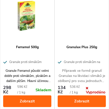
ů
dalším plžům. Snadná aplikace
šnekům a dalším plžům.
ů
bez další práce.
Snadná aplikace bez další
práce.
Ferramol 500g
Granulax Plus 250g
Granule proti slimákům
Granule proti slimákům na
350 m²
Přípravek ve formě granulí
Granule Ferramol působí velmi
Granulax na likvidaci slimáků je
dobře proti slimákům, plzákům a
oblíbený pro svou jednoduchou
dalším plžům. Hlavní účinnou
aplikaci a vysokou účinnost
složkou přípravku je v přírodě
Měrná
Měrná
298
596 Kč
134
536 Kč
Skladem
proti slimákům, plzákům a
Kč
Kč
vyskytující se fosforečnan
Vyprodáno
cena:
cena:
/ 1 kg
/ 1 kg
dalším škodlivýmplžům. Balení
železitý. Po aplikaci granulí
Zobrazit
Zobrazit
250 g vystačí na ošetření
nemusíte mrtvé škůdce odklízet z
přibližně 350 m². dobrá
pole a dokonce nepotkáte ani