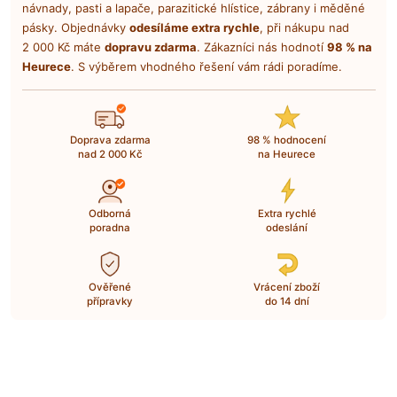
návnady, pasti a lapače, parazitické hlístice, zábrany i měděné
pásky. Objednávky
odesíláme extra rychle
, při nákupu nad
2 000 Kč máte
dopravu zdarma
. Zákazníci nás hodnotí
98 % na
Heurece
. S výběrem vhodného řešení vám rádi poradíme.
Doprava zdarma
98 % hodnocení
nad 2 000 Kč
na Heurece
Odborná
Extra rychlé
poradna
odeslání
Ověřené
Vrácení zboží
přípravky
do 14 dní