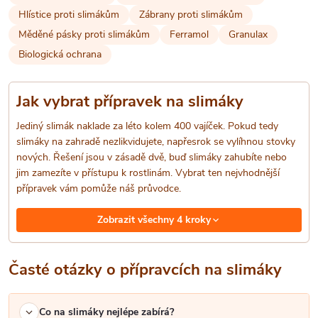
Hlístice proti slimákům
Zábrany proti slimákům
c
Měděné pásky proti slimákům
Ferramol
Granulax
í
Biologická ochrana
p
Jak vybrat přípravek na slimáky
r
Jediný slimák naklade za léto kolem 400 vajíček. Pokud tedy
v
slimáky na zahradě nezlikvidujete, napřesrok se vylíhnou stovky
nových. Řešení jsou v zásadě dvě, buď slimáky zahubíte nebo
k
jim zamezíte v přístupu k rostlinám. Vybrat ten nejvhodnější
y
přípravek vám pomůže náš průvodce.
v
Zobrazit všechny 4 kroky
ý
Časté otázky o přípravcích na slimáky
p
i
Co na slimáky nejlépe zabírá?