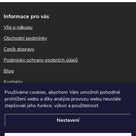
Z
Informace pro vás
á
Vše o nákupu
p
Obchodní podmínky
a
Ceník dopravy
t
Podmínky ochrany osobních údajů
Blog
í
Kontakty
Používáme cookies, abychom Vám umožnili pohodlné
Dotazy k objednávkám
prohlížení webu a díky analýze provozu webu neustále
info@hubeni-skudcu.cz
zlepšovali jeho funkce, výkon a použitelnost.
Nastavení
Copyright 2026
Hubeni-skudcu.cz
. Všechna práva vyhrazena.
Upravit