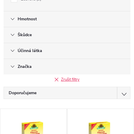
Hmotnost
Škůdce
Účinná látka
Značka
Zrušit filtry
Ř
Doporučujeme
a
Nejlevnější
V
z
Nejdražší
ý
Nejprodávanější
e