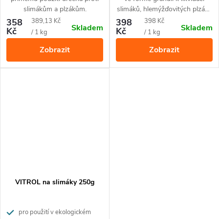
slimákům a plzákům.
slimáků, hlemýžďovitých plzáků
na zahradách a sklenících.
Měrná
Měrná
358
389,13 Kč
398
398 Kč
Skladem
Skladem
Bezpečné pro použití při
Kč
Kč
cena:
cena:
/ 1 kg
/ 1 kg
přítomnosti domácích mazlíčků,
Zobrazit
Zobrazit
ptáků a ježků.
VITROL na slimáky 250g
pro použití v ekologickém