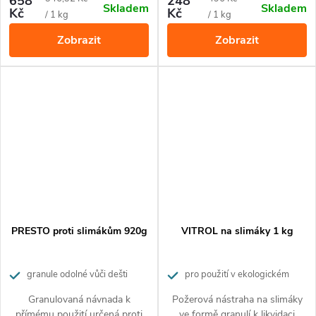
658
248
Skladem
Skladem
Kč
Kč
cena:
cena:
/ 1 kg
/ 1 kg
Zobrazit
Zobrazit
PRESTO proti slimákům 920g
VITROL na slimáky 1 kg
granule odolné vůči dešti
pro použití v ekologickém
zemědělství
Granulovaná návnada k
Požerová nástraha na slimáky
přímému použití určená proti
ve formě granulí k likvidaci