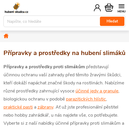
Přejít
Nákupní
na
košík
obsah
Hledat
Domů
Přípravky a prostředky na hubení slimáků
Přípravky a prostředky proti slimákům
představují
účinnou ochranu vaší zahrady před těmito žravými škůdci,
kteří dokáží napáchat značné škody na rostlinách. Nabízíme
různé prostředky zahrnující vysoce
účinné jedy a granule
,
biologickou ochranu v podobě
parazitických hlístic
,
praktické pasti
a
zábrany
. Ať už jste profesionální pěstitel
nebo hobby zahrádkář, u nás najdete vše, co potřebujete.
Vyberte si z naší nabídky účinné přípravky proti slimákům a