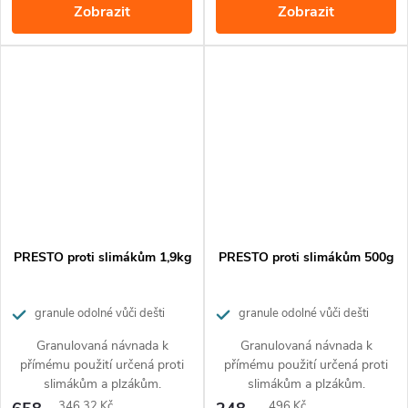
Zobrazit
Zobrazit
dalších kroků. Přípravek má
opravdu dlouhou dobu. Na plže
téměř okamžitý likvidační efekt
působí při kontaktu a při
po kontaktu či pozření
pozření.
slimákem. Díky nízkému
dávkování vám 400 g
Granulaxu postačí na ošetření
více než 650 m².
PRESTO proti slimákům 1,9kg
PRESTO proti slimákům 500g
granule odolné vůči dešti
granule odolné vůči dešti
Granulovaná návnada k
Granulovaná návnada k
přímému použití určená proti
přímému použití určená proti
slimákům a plzákům.
slimákům a plzákům.
Měrná
Měrná
346,32 Kč
496 Kč