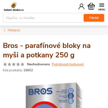
Přejít
Nákupní
na
košík
obsah
Hledat
Hlodavci
Bros - parafínové bloky na
myši a potkany 250 g
Neohodnoceno
Podrobnosti hodnocení
Kód produktu:
19652