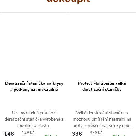
Vysokou účinnost přípravku zaručuje
opožděné působení
(4-5 dní po podání), které způsobuje, že si hlodavci
nespojují podání přípravku s úmrtností jiných jedinců.
Zkušenosti specializovaných deratizačních týmů potvrdily
vysokou účinnost tohoto přípravku.
Návod k použití
Deratizační stanička na krysy
Protect Multibaiter velká
Umístěte pouze do deratizačních stanic, které jsou zajištěny
a potkany uzamykatelná
deratizační stanička
proti náhodnému otevření, a na místech, kde se vyskytují
hlodavci: v blízkosti jejich nor / děr, oblastí krmení a chovu a
Uzamykatelná průchozí
Velká deratizační stanička s
na jejich stezskách.
deratizační stanička vyrobena z
možností umístění nástrahy na
odolného plastu.
hroty, zavěšení na tyčinky nebo
Dávkování:
s možností přímé aplikace
Měrná
Měrná
148
148 Kč
336
336 Kč