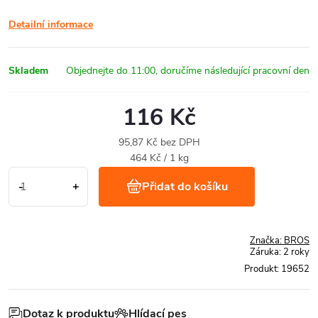
Detailní informace
Skladem
116 Kč
95,87 Kč bez DPH
Měrná
464 Kč / 1 kg
cena:
Přidat do košíku
Značka:
BROS
Záruka
:
2 roky
Produkt:
19652
Dotaz k produktu
Hlídací pes