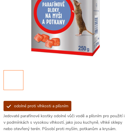
odolné proti vlhkosti a plísním
Jedovaté parafínové kostky odolné vůči vodě a plísním pro použití i
v podmínkách s vysokou vlhkostí, jako jsou kuchyně, vlhké sklepy
nebo otevřený terén. Působí proti myším, potkanům a krysám.