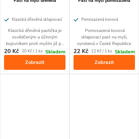
Past na myši dřevěná
Past na myši pomosazená
Klasická dřevěná sklapovací
Pomosazená kovová
past na myši, vyrobená v České
sklapovací past na myši, vyrobená
Klasická dřevěná pastička je
Pomosazená kovová
republice
v České Republice.
osvědčeným a účinným
sklapovací past na myši,
bojovníkem proti myším již po
vyrobená v České Republice.
desetiletí. Vyrobena v České
20 Kč
22 Kč
Měrná
Měrná
20 Kč / 1 ks
22 Kč / 1 ks
Skladem
Skladem
republice.
cena:
cena:
Zobrazit
Zobrazit