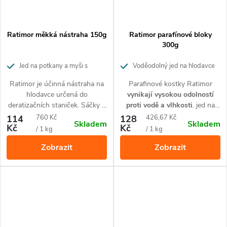
Ratimor měkká nástraha 150g
Ratimor parafínové bloky
300g
Jed na potkany a myši s
Voděodolný jed na hlodavce
brodifakem
Ratimor je účinná nástraha na
Parafinové kostky Ratimor
hlodavce určená do
vynikají vysokou odolností
deratizačních staniček. Sáčky s
proti vodě a vlhkosti
. jed na
obsahem antikoagulantu
hlodavce je určený pro použití v
Měrná
Měrná
114
760 Kč
128
426,67 Kč
Skladem
Skladem
působí proti myším, potkanům
deratizačních staničkách.
Kč
Kč
cena:
cena:
/ 1 kg
/ 1 kg
a krysám a to i proti těm, které
Působí proti myším, potkanům
Zobrazit
Zobrazit
jiným nástrahám odolávají.
a krysám.
Balení 150 g.