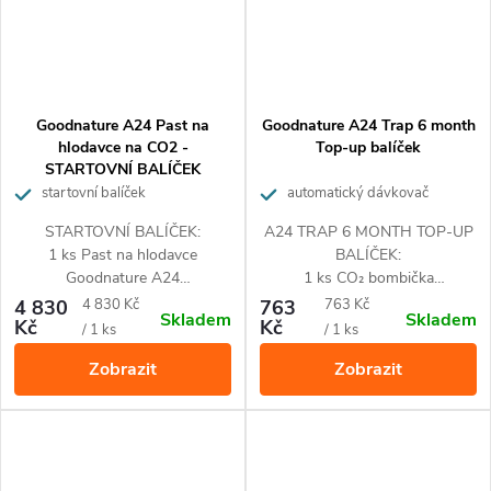
Goodnature A24 Past na
Goodnature A24 Trap 6 month
hlodavce na CO2 -
Top-up balíček
STARTOVNÍ BALÍČEK
startovní balíček
automatický dávkovač
návnady + CO₂ bombička
STARTOVNÍ BALÍČEK:
A24 TRAP 6 MONTH TOP-UP
1 ks Past na hlodavce
BALÍČEK:
Goodnature A24
1 ks CO₂ bombička
2 ks
Náhradní bombička
1 ks automatický dávkovač
Měrná
Měrná
4 830
4 830 Kč
763
763 Kč
Skladem
Skladem
s náplní CO2 (16 g)
návnady
Kč
Kč
cena:
cena:
/ 1 ks
/ 1 ks
1 ks košík na návnadu
Zobrazit
Zobrazit
1 ks
držák
pasti (lze
namontovat např. na kmen
stromu, dřevěný sloupek apod.)