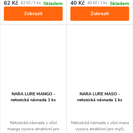
složení vnadidla. Slouží k
krysy. Slouží k přilákání do pastí
62 Kč
40 Kč
Měrná
Měrná
62 Kč / 1 ks
40 Kč / 1 ks
Skladem
Skladem
přilákání do pastí a monitoringu
a monitoringu jejich výskytu.
cena:
cena:
Zobrazit
Zobrazit
výskytu.
Díky tvaru skvěle padne do
pastí pro potkany a myši
VICTOR Power-Kill
NARA LURE MANGO -
NARA LURE MASO -
netoxická návnada 1 ks
netoxická návnada 1 ks
Netoxická návnada s vůní
Netoxická návnada s vůní masa
manga vysoce atraktivní pro
vysoce atraktivní pro myši,