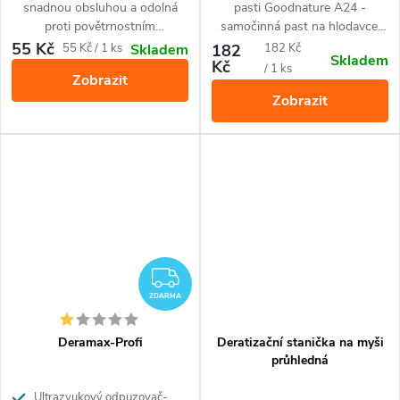
snadnou obsluhou a odolná
pasti Goodnature A24 -
proti povětrnostním
samočinná past na hlodavce:
podmínkám.
potkany, myši, hraboše.
55 Kč
Měrná
Měrná
55 Kč / 1 ks
182
182 Kč
Skladem
Skladem
Kč
cena:
cena:
/ 1 ks
Zobrazit
Zobrazit
ZDARMA
ZDARMA
Deramax-Profi
Deratizační stanička na myši
průhledná
Ultrazvukový odpuzovač‐