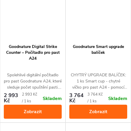
Goodnature Digital Strike
Goodnature Smart upgrade
Counter – Počítadlo pro past
balíček
A24
Spolehlivé digitální počítadlo
CHYTRÝ UPGRADE BALÍČEK:
pro past Goodnature A24, které
1 ks Smart cup - chytré
sleduje počet spuštění pasti.
víčko pro past A24 - pomocí
Snadná instalace a dlouhá
technologie Bluetooth se
Měrná
Měrná
2 993
2 993 Kč
3 764
3 764 Kč
Skladem
Skladem
životnost.
propojuje s vaším chytrým
Kč
Kč
cena:
cena:
/ 1 ks
/ 1 ks
telefonem prostřednictvím
Zobrazit
Zobrazit
aplikace Goodnature
1 ks CO₂ bombička
1 ks automatický dávkovač
návnady