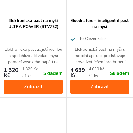
Elektronická past na myši
Goodnature – inteligentní past
ULTRA POWER (STV722)
na myši
The Clever Killer
Elektronická past zajistí rychlou
Elektronická past na myši s
a spolehlivou likvidaci myši
mobilní aplikací představuje
pomocí vysokého napětí na
inovativní řešení pro hubení
profesionální úrovni.
hlodavců – efektivní, etické a
Měrná
Měrná
1 320
1 320 Kč
4 639
4 639 Kč
Skladem
Skladem
inteligentní.
Kč
Kč
cena:
cena:
/ 1 ks
/ 1 ks
Zobrazit
Zobrazit