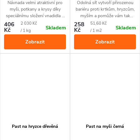
Návnada velmi atraktivní pro
Odolná síť vytvoří přirozenou
myši, potkany a krysy díky
bariéru proti krtkům, hryzcům,
speciálnímu složení vnadidla s
myším a pomůže vám tak
vůní čokolády. Slouží k přilákání
ochránit vaše trávníky před
Měrná
Měrná
406
2 030 Kč
258
51,60 Kč
Skladem
Skladem
do pastí a k předkrmování v
nechtěnými krtinci, dírami a
Kč
Kč
cena:
cena:
/ 1 kg
/ 1 m2
okolí pasti.
rozrytími. Šetrné řešení, které
Zobrazit
Zobrazit
zvířatům neublíží.
Past na hryzce dřevěná
Past na myši černá