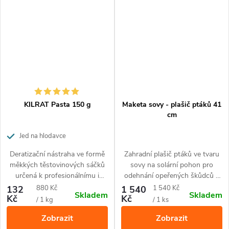
KILRAT Pasta 150 g
Maketa sovy - plašič ptáků 41
cm
Jed na hlodavce
Deratizační nástraha ve formě
Zahradní plašič ptáků ve tvaru
měkkých těstovinových sáčků
sovy na solární pohon pro
určená k profesionálnímu i
odehnání opeřených škůdců a
neprofesionálnímu použití.
hlodavců. Vydává reailisticý křik
Měrná
Měrná
132
880 Kč
1 540
1 540 Kč
Skladem
Skladem
a svítí očima. 24 hodinový
Kč
Kč
cena:
cena:
/ 1 kg
/ 1 ks
chod,
Zobrazit
Zobrazit