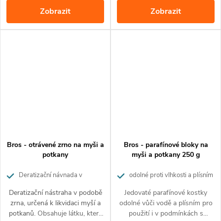
domácnostech a komunální
cena:
cena:
Zobrazit
Zobrazit
oblasti.
Bros - otrávené zrno na myši a
Bros - parafínové bloky na
potkany
myši a potkany 250 g
Deratizační návnada v
odolné proti vlhkosti a plísním
podobě zrna, určená pro likvidaci
Deratizační nástraha v podobě
Jedovaté parafínové kostky
myší a potkanů
zrna, určená k likvidaci myší a
odolné vůči vodě a plísním pro
potkanů.
Obsahuje látku, která
použití i v podmínkách s