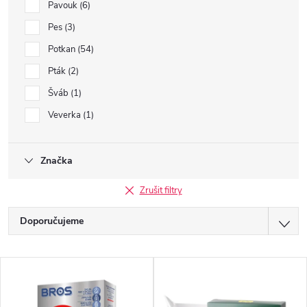
Pavouk
6
Pes
3
Potkan
54
Pták
2
Šváb
1
Veverka
1
Značka
Zrušit filtry
Ř
Doporučujeme
a
Nejlevnější
V
z
Nejdražší
ý
Nejprodávanější