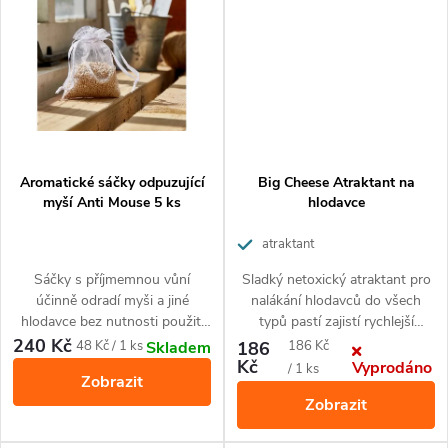
ů
ů
Aromatické sáčky odpuzující
Big Cheese Atraktant na
myší Anti Mouse 5 ks
hlodavce
atraktant
Sáčky s příjmemnou vůní
Sladký netoxický atraktant pro
účinně odradí myši a jiné
nalákání hlodavců do všech
hlodavce bez nutnosti použití
typů pastí zajistí rychlejší
chemikálie nebo elektronického
odchyt. Obsah tuby vystačí až
240 Kč
Měrná
Měrná
48 Kč / 1 ks
186
186 Kč
Skladem
zařízení.
na 60 pastí.
Kč
Vyprodáno
cena:
cena:
/ 1 ks
Zobrazit
Zobrazit