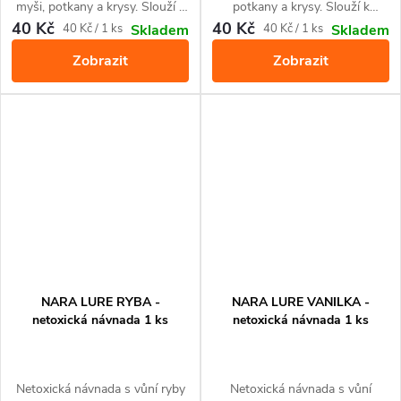
myši, potkany a krysy. Slouží k
potkany a krysy. Slouží k
přilákání do pastí a monitoringu
přilákání do pastí a monitoringu
40 Kč
40 Kč
Měrná
Měrná
40 Kč / 1 ks
40 Kč / 1 ks
Skladem
Skladem
jejich výskytu. Díky tvaru skvěle
jejich výskytu. Díky tvaru skvěle
cena:
cena:
Zobrazit
Zobrazit
padne do pastí pro potkany a
padne do pastí pro potkany a
myši VICTOR Power-Kill.
myši VICTOR Power-Kill
NARA LURE RYBA -
NARA LURE VANILKA -
netoxická návnada 1 ks
netoxická návnada 1 ks
Netoxická návnada s vůní ryby
Netoxická návnada s vůní