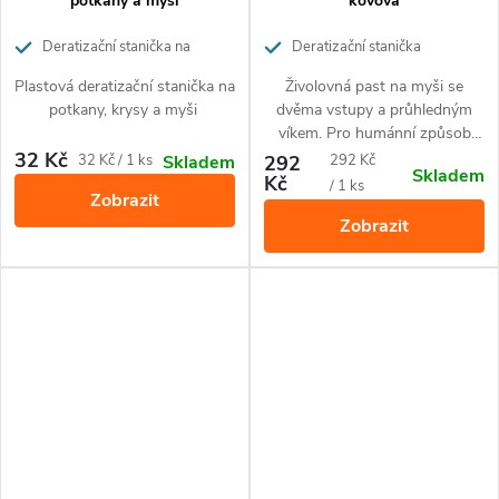
potkany a myši
kovová
Deratizační stanička na
Deratizační stanička
potkany a myši
živolovka
Plastová deratizační stanička na
Živolovná past na myši se
potkany, krysy a myši
dvěma vstupy a průhledným
víkem. Pro humánní způsob
likvidace myší. Jednoduchá
32 Kč
Měrná
Měrná
32 Kč / 1 ks
292
292 Kč
Skladem
Skladem
obsluha.
Kč
cena:
cena:
/ 1 ks
Zobrazit
Zobrazit