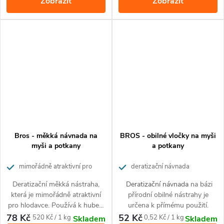
Zobrazit
Zobrazit
vypuštění lapených hlodavců
bez nutnosti manipulace s nimi.
Bros - měkká návnada na
BROS - obilné vločky na myši
myši a potkany
a potkany
mimořádně atraktivní pro
deratizační návnada
hlodavce
obsahující směs obilovin
Deratizační měkká nástraha,
Deratizační návnada
na bázi
mimořádně atraktivní pro myši a
která je mimořádně atraktivní
přírodní obilné nástrahy je
potkany
pro hlodavce. Používá k hubení
určena k přímému použití.
potkana a myši domácí v
78 Kč
52 Kč
Měrná
Měrná
520 Kč / 1 kg
0,52 Kč / 1 kg
Skladem
Skladem