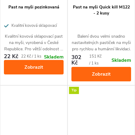
Past na myši pozinkovaná
Past na myši Quick kill M122
- 2 kusy
Kvalitní kovová sklapovací
past na myši, vyrobená v České
Kvalitní kovová sklapovací past
Balení dvou velmi snadno
Republice
na myši, vyrobená v České
nastavitelných pastiček na myši
Republice. Pro větší odolnost je
pro rychlou a humánní likvidaci.
past ošetřena pozinkováním. Z
22 Kč
Měrná
Měrná
22 Kč / 1 ks
302
151 Kč
Skladem
Skladem
pastí které máme v nabídce, má
Kč
cena:
cena:
/ 1 ks
Zobrazit
právě pozinkovaná největší
Zobrazit
odolnost proti vlhkosti a je tedy
vhodná i pro použití v mokrém
prostředí.
Tip