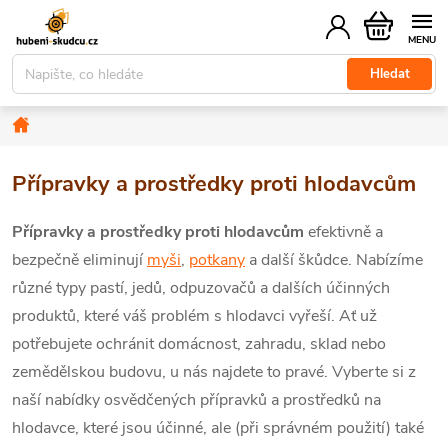
Přejít
Nákupní
na
košík
obsah
Hledat
Domů
Přípravky a prostředky proti hlodavcům
Přípravky a prostředky proti hlodavcům
efektivně a
bezpečně eliminují
myši
,
potkany
a další škůdce. Nabízíme
různé typy pastí, jedů, odpuzovačů a dalších účinných
produktů, které váš problém s hlodavci vyřeší. Ať už
potřebujete ochránit domácnost, zahradu, sklad nebo
zemědělskou budovu, u nás najdete to pravé. Vyberte si z
naší nabídky osvědčených přípravků a prostředků na
hlodavce, které jsou účinné, ale (při správném použití) také