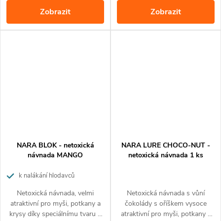
24 hodinový chod, detekuje
biocidy. Ideální všude tam, kde
Zobrazit
Zobrazit
pohyb 360°
jsou kladeny vysoké nároky na
hygienu a ekologii.
NARA BLOK - netoxická
NARA LURE CHOCO-NUT -
návnada MANGO
netoxická návnada 1 ks
k nalákání hlodavců
Netoxická návnada, velmi
Netoxická návnada s vůní
atraktivní pro myši, potkany a
čokolády s oříškem vysoce
krysy díky speciálnímu tvaru a
atraktivní pro myši, potkany a