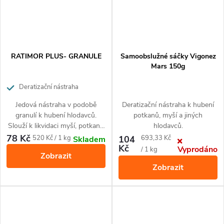
RATIMOR PLUS- GRANULE
Samoobslužné sáčky Vigonez
Mars 150g
Deratizační nástraha
Jedová nástraha v podobě
Deratizační nástraha k hubení
granulí k hubení hlodavců.
potkanů, myší a jiných
Slouží k likvidaci myší, potkanů
hlodavců.
a krys uvnitř budov a jejich
78 Kč
Měrná
Měrná
520 Kč / 1 kg
104
693,33 Kč
Skladem
bezprostřední blízkosti.
Kč
Vyprodáno
cena:
cena:
/ 1 kg
Zobrazit
Zobrazit