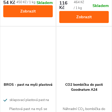
hlodavce silně láká a účinně
vysokou vlhkostí, jako jsou
54 Kč
Měrná
Měrná
450 Kč / 1 kg
116
464 Kč
Skladem
Skladem
hubí.
kuchyně, vlhké sklepy nebo
Kč
cena:
cena:
/ 1 kg
Zobrazit
otevřený terén. Působí proti
Zobrazit
myším, potkanům a krysám.
BROS - past na myši plastová
CO2 bombička do pasti
Goodnature A24
sklapovací plastová past na
myši
Plastová past na myš se
Náhradní CO
bombička do
2