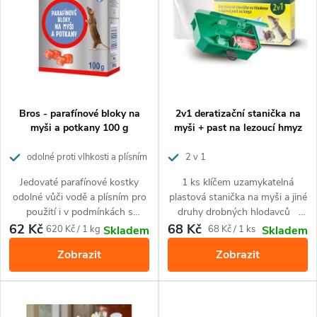
e
p
Abecedně
n
i
í
s
p
p
Bros - parafínové bloky na
2v1 deratizační stanička na
r
myši a potkany 100 g
myši + past na lezoucí hmyz
r
o
odolné proti vlhkosti a plísním
2 v 1
o
Jedovaté parafínové kostky
1 ks klíčem uzamykatelná
d
odolné vůči vodě a plísním pro
plastová stanička na myši a jiné
d
použití i v podmínkách s
druhy drobných hlodavců
u
vysokou vlhkostí, jako jsou
1 ks lepová past k odchytu
62 Kč
68 Kč
Měrná
Měrná
620 Kč / 1 kg
68 Kč / 1 ks
Skladem
Skladem
u
kuchyně, vlhké sklepy nebo
lezoucího hmyzu (švábi,
cena:
cena:
k
Zobrazit
Zobrazit
otevřený terén. Působí proti
mravenci, a další příbuzný
myším, potkanům a krysám.
hmyz)
k
t
t