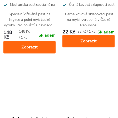
Mechanická past speciálně na
Černá kovová sklapovací past
hryzce
na myši, vyrobená v České
Speciální dřevěná past na
Černá kovová sklapovací past
Republice.
hryzce a polní myš české
na myši, vyrobená v České
výroby. Pro použití s návnadou.
Republice.
22 Kč
Měrná
Měrná
148
148 Kč
22 Kč / 1 ks
Skladem
Skladem
Kč
cena:
cena:
/ 1 ks
Zobrazit
Zobrazit