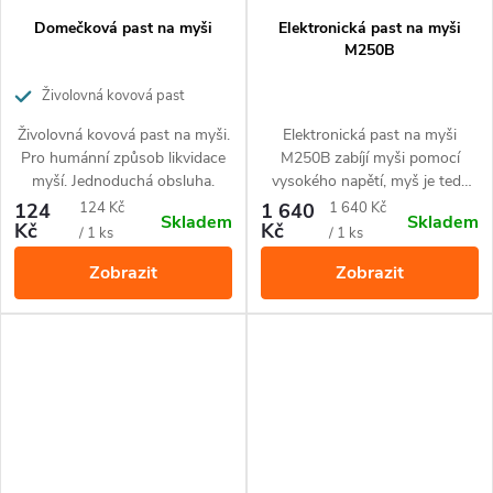
Domečková past na myši
Elektronická past na myši
M250B
Živolovná kovová past
Živolovná kovová past na myši.
Elektronická past na myši
Pro humánní způsob likvidace
M250B zabíjí myši pomocí
myší. Jednoduchá obsluha.
vysokého napětí, myš je tedy
usmrcena humánně šokem.
Měrná
Měrná
124
124 Kč
1 640
1 640 Kč
Skladem
Skladem
Kč
Kč
cena:
cena:
/ 1 ks
/ 1 ks
Zobrazit
Zobrazit