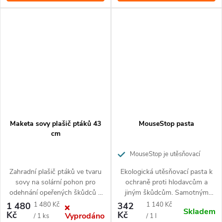
Maketa sovy plašič ptáků 43
MouseStop pasta
cm
MouseStop je utěsňovací
pasta bránící hlodavcům a jiným
Zahradní plašič ptáků ve tvaru
Ekologická utěsňovací pasta k
škůdcům v proniknutí do prostor,
sovy na solární pohon pro
ochraně proti hlodavcům a
kde jsou nežádoucí
odehnání opeřených škůdců a
jiným škůdcům. Samotným
hlodavců. Vydává reailisticý
zvířatům neškodí a neublíží.
Měrná
Měrná
1 480
1 480 Kč
342
1 140 Kč
Skladem
křik, rotuje hlavou a svítí očima.
Neobsahuje žádné pesticidy a
Kč
Kč
Vyprodáno
cena:
cena:
/ 1 ks
/ 1 l