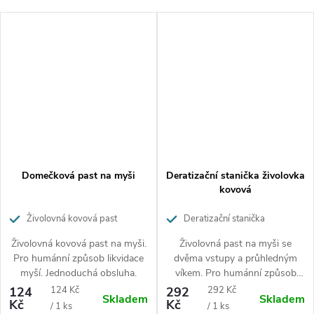
(ideálně alespoń 3 km od domu či místa, kde jste hlodavce
chytili)
Cílový druh
Myši a všichni drobní hlodavci
Balení
Domečková past na myši
Deratizační stanička živolovka
kovová
1 ks past volně
Živolovná kovová past
Deratizační stanička
Rozměry:
50 x 180 x 55 mm
živolovka
Živolovná kovová past na myši.
Živolovná past na myši se
Pro humánní způsob likvidace
dvěma vstupy a průhledným
Upozornění související s
myší. Jednoduchá obsluha.
víkem. Pro humánní způsob
likvidace myší. Jednoduchá
Měrná
Měrná
124
124 Kč
292
292 Kč
Skladem
Skladem
bezpečností
obsluha.
Kč
Kč
cena:
cena:
/ 1 ks
/ 1 ks