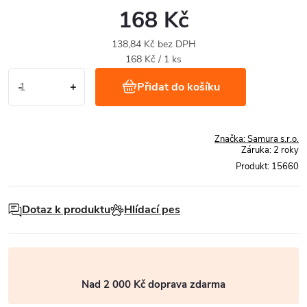
168 Kč
138,84 Kč bez DPH
Měrná
168 Kč / 1 ks
cena:
Přidat do košíku
Značka:
Samura s.r.o.
Záruka
:
2 roky
Produkt:
15660
Dotaz k produktu
Hlídací pes
Nad 2 000 Kč doprava zdarma