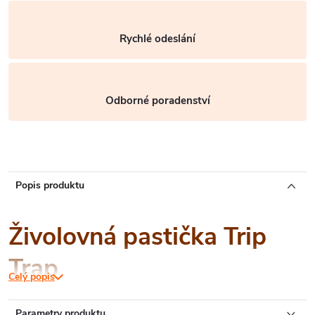
Rychlé odeslání
Odborné poradenství
Popis produktu
Živolovná pastička Trip
Trap
Celý popis
Parametry produktu
Bezpečná
živolovná past
na myši s jedním vstupem. Myš je