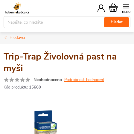
Přejít
Nákupní
na
košík
obsah
Hledat
Hlodavci
Trip-Trap Živolovná past na
myši
Neohodnoceno
Podrobnosti hodnocení
Kód produktu:
15660